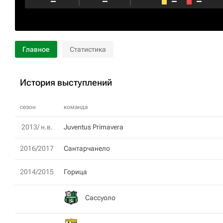
–
–
–
–
Главное
Статистика
История выступлений
сезон
команда
2013/ н.в.
Juventus Primavera
2016/2017
Сантарчанело
2014/2015
Горица
Сассуоло