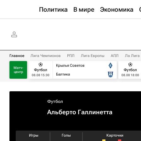
Политика
В мире
Экономика
Главное
Лига Чемпионов
РПЛ
Лига Европы
АПЛ
Ла Лига
Крылья Советов
Матч-
Футбол
Футбол
центр
Балтика
08.08 15:30
08.08 18:00
Футбол
Альберто Галлинетта
Игры
Голы
Карточки