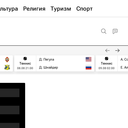
льтура
Религия
Туризм
Спорт
Д. Пегула
А. С
Теннис
Теннис
Д. Шнайдер
Е. А
08.08 21:00
09.08 02:00