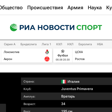
Общество
Происшествия
Армия
Наука
Ку
Серия А
Бундеслига
Лига 1
КХЛ
НХЛ
Евролига
НБА
Локомотив
ЦСКА
Футбол
Акрон
Ростов
08.08 20:30
Италия
Страна:
Juventus Primavera
Клуб:
Вратарь
Амплуа:
34
Возраст:
195 см
Рост: