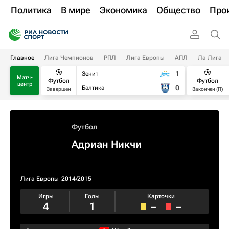
Политика
В мире
Экономика
Общество
Про
Главное
Лига Чемпионов
РПЛ
Лига Европы
АПЛ
Ла Лига
1
Зенит
Матч-
Футбол
Футбол
центр
0
Балтика
Завершен
Закончен (П)
Футбол
Адриан Никчи
Лига Европы
2014/2015
Игры
Голы
Карточки
4
1
–
–