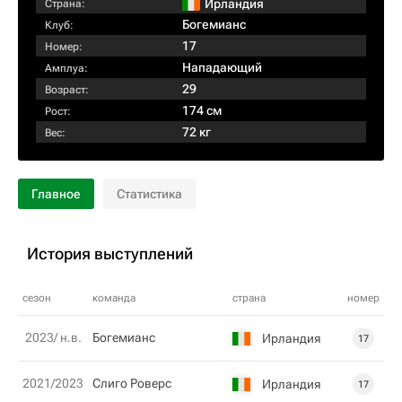
Ирландия
Страна:
Богемианс
Клуб:
17
Номер:
Нападающий
Амплуа:
29
Возраст:
174 см
Рост:
72 кг
Вес:
Главное
Статистика
История выступлений
сезон
команда
страна
номер
2023/ н.в.
Богемианс
Ирландия
17
2021/2023
Слиго Роверс
Ирландия
17