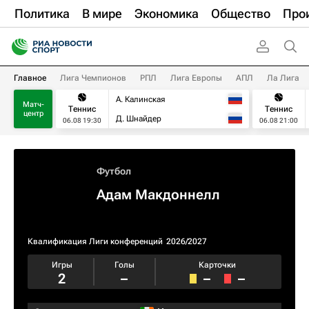
Политика
В мире
Экономика
Общество
Про
Главное
Лига Чемпионов
РПЛ
Лига Европы
АПЛ
Ла Лига
А. Калинская
Матч-
Теннис
Теннис
центр
Д. Шнайдер
06.08 19:30
06.08 21:00
Футбол
Адам Макдоннелл
Квалификация Лиги конференций
2026/2027
Игры
Голы
Карточки
2
–
–
–