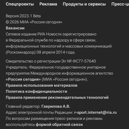
Спецпроекты
Реклама
Продукты и сервисы
Пресс-ц
Версия 2023.1 Beta
© 2026 МИА «Россия сегодня»
Вакансии
Сетевое издание РИА Новости зарегистрировано
в Федеральной службе по надзору в сфере связи,
информационных технологий и массовых коммуникаций
(Роскомнадзор) 08 апреля 2014 года.
Свидетельство о регистрации Эл № ФС77-57640
Учредитель: Федеральное государственное унитарное
предприятие Международное информационное агентство
«Россия сегодня»
(МИА «Россия сегодня»).
Правила использования материалов
Политика конфиденциальности
Правила применения рекомендательных технологий
Главный редактор:
Гаврилова А.В.
Адрес электронной почты Редакции:
r-sport.internet@ria.ru
По вопросам размещения пресс-релизов и рекламы
воспользуйтесь
формой обратной связи