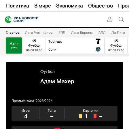
Политика
В мире
Экономика
Общество
Про
Главное
Лига Чемпионов
РПЛ
Лига Европы
АПЛ
Ла Лига
Торпедо
Матч-
Футбол
Футбол
центр
Сочи
08.08 18:00
07.08 15:00
Футбол
Адам Махер
Премьер-лига
2023/2024
Игры
Голы
Карточки
4
–
1
–