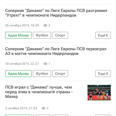
Соперник "Динамо" по Лиге Европы ПСВ разгромил
"Утрехт" в чемпионате Нидерландов
26 октября 2014, 18:39
3
Адам Махер
Футбол
Спорт
Еще
6
Чемпионат Нидерландов
Динамо Москва
Соперник "Динамо" по Лиге Европы ПСВ переиграл
Утрехт
ПСВ
Мемфис Депай
АЗ в матче чемпионата Нидерландов
Лига Европы УЕФА 2026-2027
18 октября 2014, 22:37
1
Адам Махер
Футбол
Спорт
Еще
4
Чемпионат Нидерландов
ПСВ
ПСВ играл с "Динамо" лучше, чем
АЗ (Алкмар)
Люсиано Нарсингх
перед этим в чемпионате страны -
Махер
2 октября 2014, 21:53
3