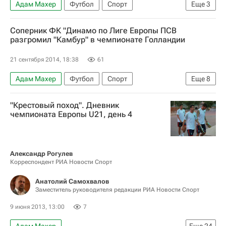
Адам Махер
Футбол
Спорт
Еще
3
Лига Европы УЕФА 2026-2027
Соперник ФК "Динамо по Лиге Европы ПСВ
Динамо Москва
ПСВ
разгромил "Камбур" в чемпионате Голландии
21 сентября 2014, 18:38
61
Адам Махер
Футбол
Спорт
Еще
8
Чемпионат Нидерландов
Фейенорд
ПСВ
"Крестовый поход". Дневник
Аякс
Рикардо ван Рейн
Йетро Виллемс
чемпионата Европы U21, день 4
Джеффри Брюма
Люк де Йонг
Александр Рогулев
Корреспондент РИА Новости Спорт
Анатолий Самохвалов
Заместитель руководителя редакции РИА Новости Спорт
9 июня 2013, 13:00
7