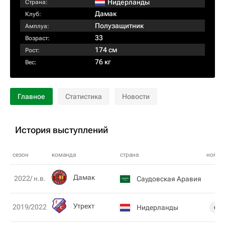
Нидерланды
Страна:
Дамак
Клуб:
Полузащитник
Амплуа:
33
Возраст:
174 см
Рост:
76 кг
Вес:
Главное
Статистика
Новости
История выступлений
сезон
команда
страна
номер
Дамак
2022/ н.в.
Саудовская Аравия
Утрехт
2019/2022
Нидерланды
6