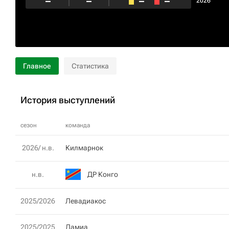
–
–
–
–
2026
Главное
Статистика
История выступлений
сезон
команда
2026/ н.в.
Килмарнок
ДР Конго
н.в.
2025/2026
Левадиакос
2025/2025
Ламиа