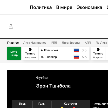
Политика
В мире
Экономика
Главное
Лига Чемпионов
РПЛ
Лига Европы
АПЛ
Ла Лига
3
3
А. Калинская
Матч-
Теннис
Теннис
центр
6
6
Д. Шнайдер
Завершен
Прерван
Футбол
Эрон Тшибола
Игры
Голы
Карточки
Чемпионат