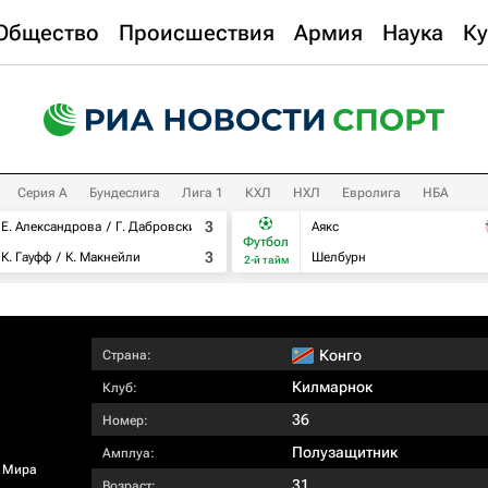
Общество
Происшествия
Армия
Наука
Ку
Серия А
Бундеслига
Лига 1
КХЛ
НХЛ
Евролига
НБА
3
Е. Александрова
Г. Дабровски
Аякс
Футбол
3
К. Гауфф
К. Макнейли
Шелбурн
2-й тайм
Конго
Страна:
Килмарнок
Клуб:
36
Номер:
Полузащитник
Амплуа:
 Мира
31
Возраст: