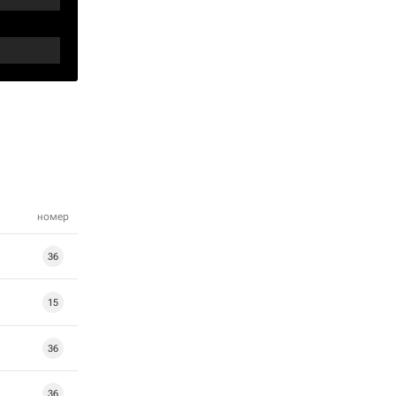
номер
36
15
36
36