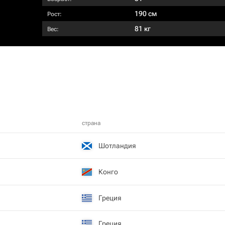
190 см
Рост:
81 кг
Вес:
страна
Шотландия
Конго
Греция
Греция