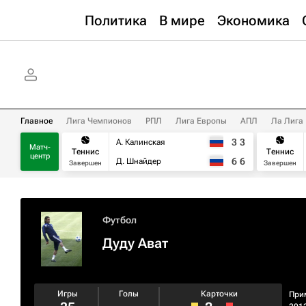
Политика
В мире
Экономика
Главное
Лига Чемпионов
РПЛ
Лига Европы
АПЛ
Ла Лига
3
3
А. Калинская
Матч-
Теннис
Теннис
центр
6
6
Д. Шнайдер
Завершен
Завершен
Футбол
Дуду Ават
Игры
Голы
Карточки
При