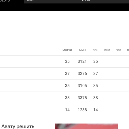
2/2013
матчи
мин
осн
внз
гол
п
35
3121
35
37
3276
37
35
3105
35
38
3375
38
14
1238
14
 Авату решить