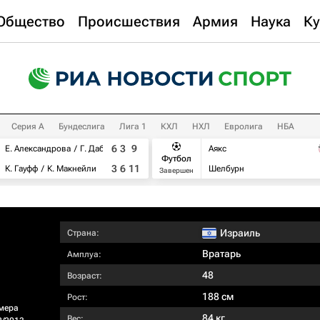
Общество
Происшествия
Армия
Наука
Ку
Серия А
Бундеслига
Лига 1
КХЛ
НХЛ
Евролига
НБА
6
3
9
Е. Александрова
Г. Дабровски
Аякс
Футбол
3
6
11
К. Гауфф
К. Макнейли
Шелбурн
Завершен
Израиль
Страна:
Вратарь
Амплуа:
48
Возраст:
188 см
Рост:
мера
84 кг
Вес: