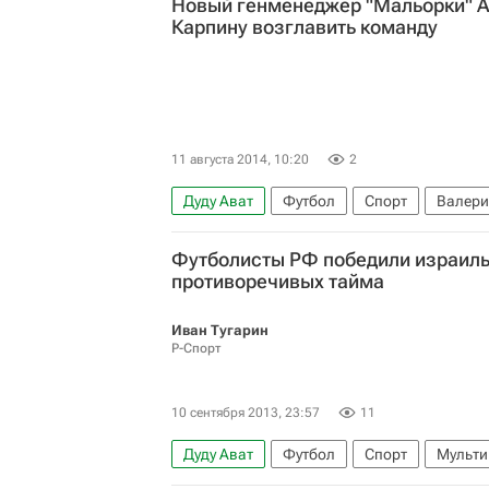
Новый генменеджер "Мальорки" А
Карпину возглавить команду
11 августа 2014, 10:20
2
Дуду Ават
Футбол
Спорт
Валери
Футболисты РФ победили израиль
противоречивых тайма
Иван Тугарин
Р-Спорт
10 сентября 2013, 23:57
11
Дуду Ават
Футбол
Спорт
Мульти
Эли Гутман
Чемпионат мира 2018 (отбо