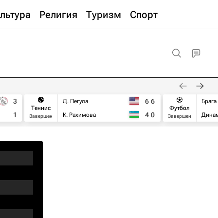
льтура
Религия
Туризм
Спорт
3
6
6
Д. Пегула
Брага
Теннис
Футбол
1
4
0
К. Рахимова
Дина
Завершен
Завершен