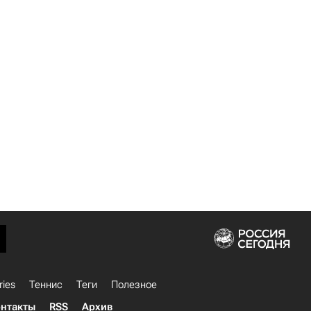
ries
Теннис
Теги
Полезное
нтакты
RSS
Архив