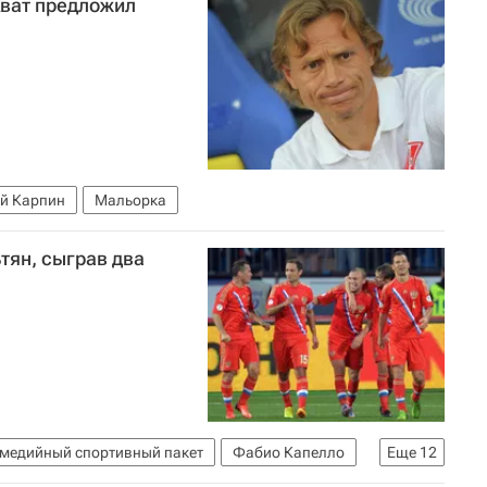
ват предложил
й Карпин
Мальорка
тян, сыграв два
медийный спортивный пакет
Фабио Капелло
Еще
12
рочный турнир, Европа)
Израиль