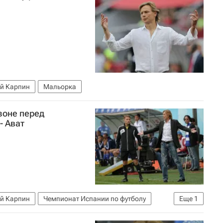
й Карпин
Мальорка
зоне перед
- Ават
й Карпин
Чемпионат Испании по футболу
Еще
1