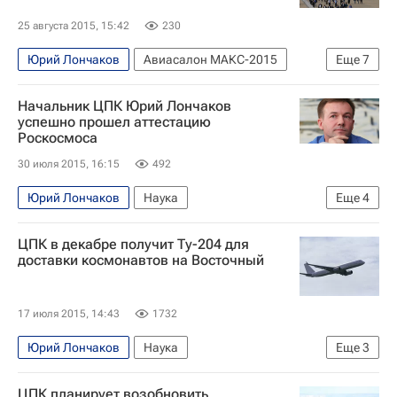
25 августа 2015, 15:42
230
Юрий Лончаков
Авиасалон МАКС-2015
Еще
7
Европа
Весь мир
Начальник ЦПК Юрий Лончаков
Центр подготовки космонавтов
МАКС 2015
успешно прошел аттестацию
Роскосмоса
МАКС-2015
Авиасалон МАКС
Россия
30 июля 2015, 16:15
492
Юрий Лончаков
Наука
Еще
4
Космос - РИА Наука
Европа
Весь мир
ЦПК в декабре получит Ту-204 для
Россия
доставки космонавтов на Восточный
17 июля 2015, 14:43
1732
Юрий Лончаков
Наука
Еще
3
Космос - РИА Наука
ЦПК планирует возобновить