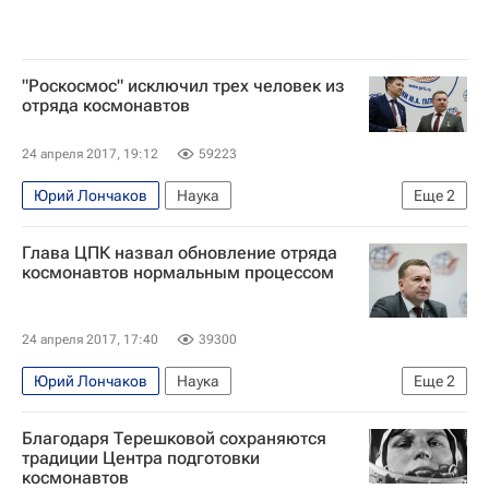
"Роскосмос" исключил трех человек из
отряда космонавтов
24 апреля 2017, 19:12
59223
Юрий Лончаков
Наука
Еще
2
Космос - РИА Наука
Россия
Глава ЦПК назвал обновление отряда
космонавтов нормальным процессом
24 апреля 2017, 17:40
39300
Юрий Лончаков
Наука
Еще
2
Космос - РИА Наука
Россия
Благодаря Терешковой сохраняются
традиции Центра подготовки
космонавтов