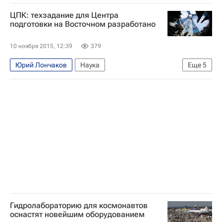
Космос - РИА Наука
Россия
ЦПК: техзадание для Центра
подготовки на Восточном разработано
10 ноября 2015, 12:39
379
Юрий Лончаков
Наука
Еще
5
Космос - РИА Наука
Весь мир
Европа
Центр подготовки космонавтов
Россия
Гидролабораторию для космонавтов
оснастят новейшим оборудованием