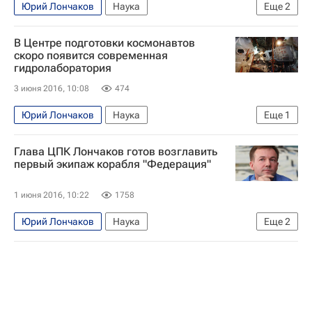
Юрий Лончаков
Наука
Еще
2
Космос - РИА Наука
Восточный (космодром)
В Центре подготовки космонавтов
скоро появится современная
гидролаборатория
3 июня 2016, 10:08
474
Юрий Лончаков
Наука
Еще
1
Центр подготовки космонавтов
Глава ЦПК Лончаков готов возглавить
первый экипаж корабля "Федерация"
1 июня 2016, 10:22
1758
Юрий Лончаков
Наука
Еще
2
Космос - РИА Наука
Россия