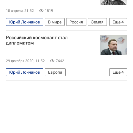
10 апреля, 21:52
1519
Юрий Лончаков
В мире
Россия
Земля
Еще
4
Брюссель
Юрий Гагарин (космонавт)
Российский космонавт стал
Денис Гончар
СНГ
дипломатом
29 декабря 2020, 11:52
7642
Юрий Лончаков
Европа
Еще
4
Космос - РИА Наука
Центр подготовки космонавтов
Центральная Америка
Юго-Восточная Азия