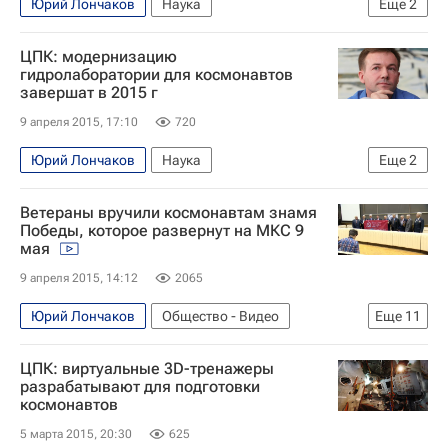
Юрий Лончаков
Наука
Еще
2
Космос - РИА Наука
ЦПК: модернизацию
Центр подготовки космонавтов
гидролаборатории для космонавтов
завершат в 2015 г
9 апреля 2015, 17:10
720
Юрий Лончаков
Наука
Еще
2
Космос - РИА Наука
Ветераны вручили космонавтам знамя
Центр подготовки космонавтов
Победы, которое развернут на МКС 9
мая
9 апреля 2015, 14:12
2065
Юрий Лончаков
Общество - Видео
Еще
11
Новости Подмосковья
Видео
Наука
ЦПК: виртуальные 3D-тренажеры
Эфир
Звездный городок
разрабатывают для подготовки
космонавтов
Центральный ФО
Весь мир
Европа
5 марта 2015, 20:30
625
Московская область (Подмосковье)