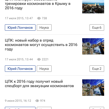
Центр подготовки космонавтов
Ту-204
тренировки космонавтов в Крыму в
2016 году
17 июля 2015, 13:47
738
Юрий Лончаков
Наука
Еще
6
Космос - РИА Наука
Республика Крым
ЦПК: новый набор в отряд
Европа
Весь мир
космонавтов могут осуществить в 2016
году
Центр подготовки космонавтов
Россия
17 июля 2015, 13:44
2221
Юрий Лончаков
Наука
Еще
2
Космос - РИА Наука
ЦПК к 2016 году получит новый
Центр подготовки космонавтов
спецборт для эвакуации космонавтов
9 июня 2015, 16:12
974