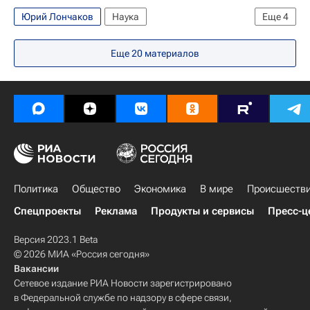
Центр подготовки космонавтов
Россия
Юрий Лончаков
Наука
Еще
4
Космос - РИА Наука
Весь мир
Европа
Еще
20
материалов
Россия
Политика
Общество
Экономика
В мире
Происшеств
Спецпроекты
Реклама
Продукты и сервисы
Пресс-ц
Версия 2023.1 Beta
© 2026 МИА «Россия сегодня»
Вакансии
Сетевое издание РИА Новости зарегистрировано
в Федеральной службе по надзору в сфере связи,