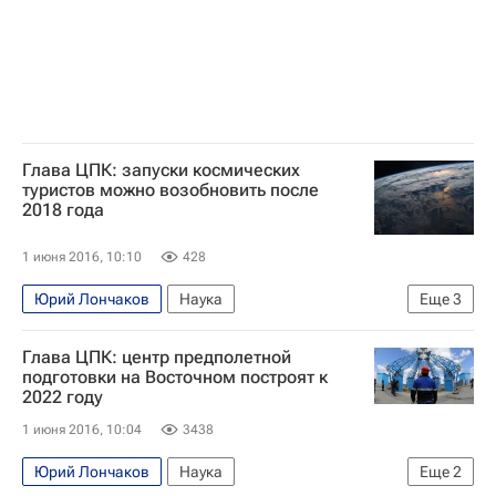
Глава ЦПК: запуски космических
туристов можно возобновить после
2018 года
1 июня 2016, 10:10
428
Юрий Лончаков
Наука
Еще
3
Космос - РИА Наука
Туризм
Россия
Глава ЦПК: центр предполетной
подготовки на Восточном построят к
2022 году
1 июня 2016, 10:04
3438
Юрий Лончаков
Наука
Еще
2