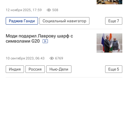
12 ноября 2025, 17:59
508
Раджив Ганди
Социальный навигатор
Еще
7
Маврикий
Танзания
Россия
Моди подарил Лаврову шарф с
Ирада Зейналова
символами G20
Федеральное агентство по делам Содружества Независимых Государств, соотечественников, проживающих за рубежом, и по международному гуманитарному сотрудничеству (Россотрудничество)
СН_Образование
Общество
10 сентября 2023, 06:43
6769
Индия
Россия
Нью-Дели
Еще
5
Сергей Лавров
Махатма Ганди
Нарендра Моди
Большая двадцатка
В мире