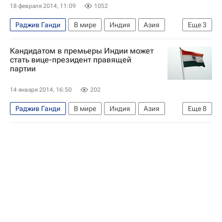
18 февраля 2014, 11:09
1052
Раджив Ганди
В мире
Индия
Азия
Еще
3
Весь мир
Правительство Индии
Кандидатом в премьеры Индии может
Верховный суд Индии
стать вице-президент правящей
партии
14 января 2014, 16:50
202
Раджив Ганди
В мире
Индия
Азия
Еще
8
Весь мир
Соня Ганди
Манмохан Сингх
Индира Ганди
Индийский национальный конгресс
Шёлковый путь
КАМАЗ-мастер
Айрат Мардеев