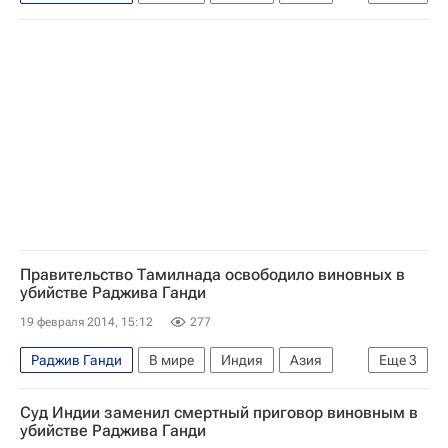
Весь мир
Манмохан Сингх
Правительство Индии
Правительство Тамилнада освободило виновных в
убийстве Раджива Ганди
19 февраля 2014, 15:12
277
Раджив Ганди
В мире
Индия
Азия
Еще
3
Весь мир
Правительство Индии
Суд Индии заменил смертный приговор виновным в
Верховный суд Индии
убийстве Раджива Ганди