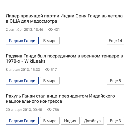
Лидер правящей партии Индии Соня Ганди вылетела
в США для медосмотра
2 сентября 2013, 18:46
431
Раджив Ганди
В мире
Еще
14
Кембридж (Массачусетс)
Индия
Италия
Раджив Ганди был посредником в военном тендере в
США
Европа
Америка
Азия
1970-х - WikiLeaks
Массачусетс
Весь мир
Северная Америка
8 апреля 2013, 15:33
517
Соня Ганди
Раджив Ганди
В мире
Еще
5
Индийский национальный конгресс
WikiLeaks опубликовал новые документы
Конгресс США
Рахуль Ганди стал вице-президентом Индийского
Индия
Азия
Весь мир
WikiLeaks
национального конгресса
Вторая мировая война (1939-1945)
20 января 2013, 00:40
756
Раджив Ганди
В мире
Индия
Джайпур
Еще
3
Азия
Весь мир
Индира Ганди