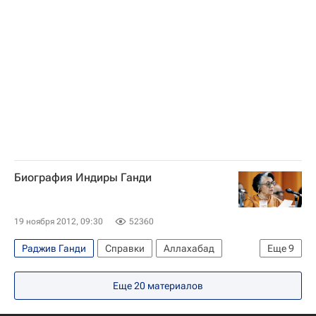
Биография Индиры Ганди
19 ноября 2012, 09:30
52360
Раджив Ганди
Справки
Аллахабад
Еще
9
Индия
Весь мир
Азия
Индира Ганди
Еще
20
материалов
Махатма Ганди
Джавахарлал Неру
Правительство Индии