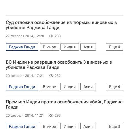
Суд отложил освобождение из тюрьмы виновных в
убийстве Раджива Ганди
27 февраля 2014, 12:28
233
Раджив Ганди
В мире
Индия
Азия
Еще
4
Весь мир
Манмохан Сингх
ВС Индии не разрешил освободить 3 виновных в
Правительство Индии
Верховный суд Индии
убийстве Раджива Ганди
20 февраля 2014, 17:21
232
Раджив Ганди
В мире
Индия
Азия
Еще
4
Весь мир
Манмохан Сингх
Премьер Индии против освобождения убийц Раджива
Правительство Индии
Верховный суд Индии
Ганди
20 февраля 2014, 11:21
293
Раджив Ганди
В мире
Индия
Азия
Еще
3