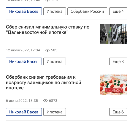
Николай Васев
Ипотека
Сбербанк России
Еще
4
Сбер
ДомКлик
Жилье
Банки
Сбер снизил минимальную ставку по
"Дальневосточной ипотеке"
12 июля 2022, 12:34
585
Николай Васев
Ипотека
Еще
8
Льготная ипотека
Дальний Восток
Сбербанк снизил требования к
Сбербанк России
Дальневосточный гектар
возрасту заемщиков по льготной
ипотеке
ДомКлик
Магаданская область
Россия
Жилье
6 июня 2022, 13:35
6873
Николай Васев
Ипотека
Еще
6
Льготная ипотека
ДомКлик
Сбер
Сбербанк России
Жилье
Банки