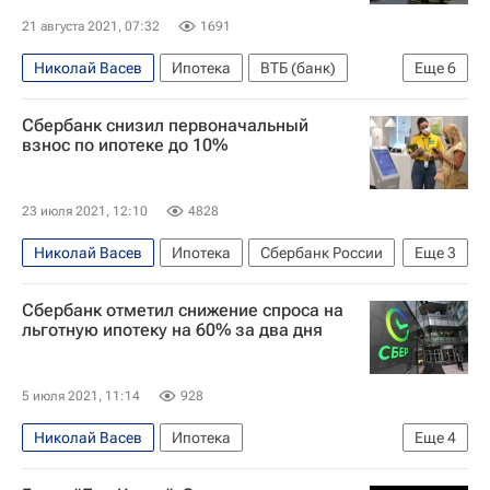
21 августа 2021, 07:32
1691
Николай Васев
Ипотека
ВТБ (банк)
Еще
6
Сбербанк России
Михаил Мишустин
Сбербанк снизил первоначальный
Райффайзенбанк
Жилье
Банки
Россия
взнос по ипотеке до 10%
23 июля 2021, 12:10
4828
Николай Васев
Ипотека
Сбербанк России
Еще
3
Жилье
Банки
ДомКлик
Сбербанк отметил снижение спроса на
льготную ипотеку на 60% за два дня
5 июля 2021, 11:14
928
Николай Васев
Ипотека
Еще
4
Льготная ипотека
Сбербанк России