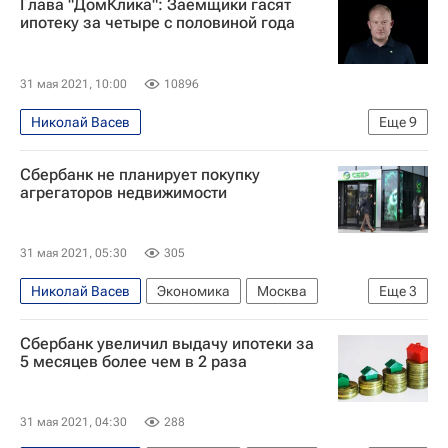
Глава "ДомКлика": Заемщики гасят
ДомКлик
Россия
ипотеку за четыре с половиной года
31 мая 2021, 10:00
10896
Николай Васев
Еще
9
Интервью – РИА Недвижимость
Ипотека
Сбербанк не планирует покупку
Федеральная служба государственной регистрации, кадастра и картографии (Росреестр)
агрегаторов недвижимости
Сбербанк России
Жилье
Банки
ДомКлик
Россия
Сбер
31 мая 2021, 05:30
305
Николай Васев
Экономика
Москва
Еще
3
Сбербанк России
ДомКлик
Сбер
Сбербанк увеличил выдачу ипотеки за
5 месяцев более чем в 2 раза
31 мая 2021, 04:30
288