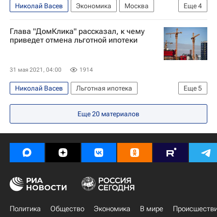
Николай Васев
Экономика
Москва
Еще
4
Сбербанк России
Ипотека
ДомКлик
Глава "ДомКлика" рассказал, к чему
Сбер
приведет отмена льготной ипотеки
31 мая 2021, 04:00
1914
Николай Васев
Льготная ипотека
Еще
5
Сбербанк России
Жилье
ДомКлик
Еще
20
материалов
Россия
Сбер
Политика
Общество
Экономика
В мире
Происшеств