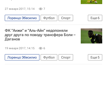
27 января 2017, 15:14
7
Лоренцо Эбесилио
Футбол
Спорт
Еще
6
РПЛ 2026-2027 (Чемпионат России по футболу)
ФК "Анжи" и "Аль-Айн" недопоняли
Анжи
Аякс
АПОЭЛ
Габала
друг друга по поводу трансфера Боли –
Даганов
Мордовия
19 января 2017, 14:15
6
Лоренцо Эбесилио
Футбол
Спорт
Еще
5
РПЛ 2026-2027 (Чемпионат России по футболу)
Анжи
Иван Маевский
Янник Боли
Али Гаджибеков