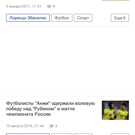
5 января 2017, 11:51
9
Лоренцо Эбесилио
Футбол
Спорт
Еще
6
РПЛ 2026-2027 (Чемпионат России по футболу)
Анжи
Филипп Будковский
Иво Иличевич
Сергей Паршивлюк
Павел Яковлев
Футболисты "Анжи" одержали волевую
победу над "Рубином" в матче
чемпионата России
19 августа 2016, 21:44
3