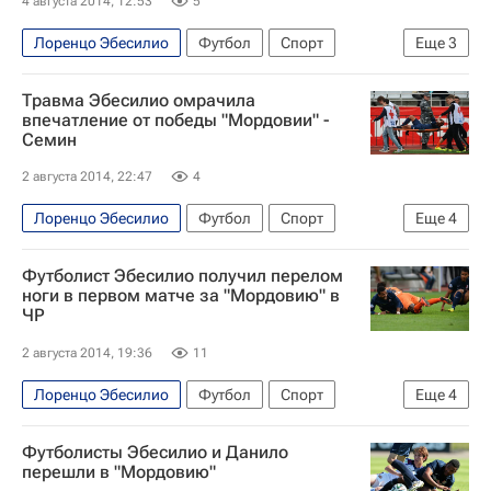
4 августа 2014, 12:53
5
Лоренцо Эбесилио
Футбол
Спорт
Еще
3
травмы
Травма Эбесилио омрачила
РПЛ 2026-2027 (Чемпионат России по футболу)
впечатление от победы "Мордовии" -
Семин
Мордовия
2 августа 2014, 22:47
4
Лоренцо Эбесилио
Футбол
Спорт
Еще
4
Юрий Семин
Футболист Эбесилио получил перелом
РПЛ 2026-2027 (Чемпионат России по футболу)
ноги в первом матче за "Мордовию" в
ЧР
Урал
Мордовия
2 августа 2014, 19:36
11
Лоренцо Эбесилио
Футбол
Спорт
Еще
4
травмы
Футболисты Эбесилио и Данило
РПЛ 2026-2027 (Чемпионат России по футболу)
перешли в "Мордовию"