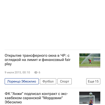
РПЛ 2026-2027 (Чемпионат России по футболу)
Анжи
Динамо Москва
Илья Максимов
Алексей Козлов
Открытие трансферного окна в ЧР: с
оглядкой на лимит и финансовый fair
play
9 июля 2015, 00:10
6
Лоренцо Эбесилио
Футбол
Спорт
Еще
15
Андре Виллаш-Боаш
ФК "Анжи" подписал контракт с экс-
Российский футбольный союз (РФС)
хавбеком саранской "Мордовии"
Эбесилио
Дмитрий Аленичев