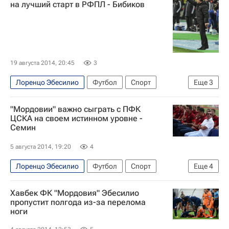
на лучший старт в РФПЛ - Бибиков
19 августа 2014, 20:45
3
Лоренцо Эбесилио
Футбол
Спорт
Еще
3
Владимир Бибиков
"Мордовии" важно сыграть с ПФК
РПЛ 2026-2027 (Чемпионат России по футболу)
ЦСКА на своем истинном уровне -
Семин
Мордовия
5 августа 2014, 19:20
4
Лоренцо Эбесилио
Футбол
Спорт
Еще
4
Юрий Семин
Хавбек ФК "Мордовия" Эбесилио
РПЛ 2026-2027 (Чемпионат России по футболу)
пропустит полгода из-за перелома
ноги
Мордовия
ПФК ЦСКА