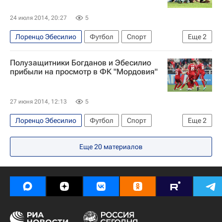
Урал
Мордовия
24 июля 2014, 20:27
5
Лоренцо Эбесилио
Футбол
Спорт
Еще
2
РПЛ 2026-2027 (Чемпионат России по футболу)
Полузащитники Богданов и Эбесилио
Мордовия
прибыли на просмотр в ФК "Мордовия"
27 июня 2014, 12:13
5
Лоренцо Эбесилио
Футбол
Спорт
Еще
2
Мордовия
Андрей Богданов
Еще
20
материалов