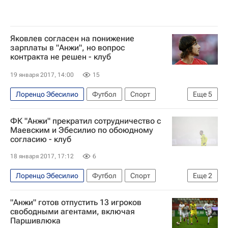
Яковлев согласен на понижение
зарплаты в "Анжи", но вопрос
контракта не решен - клуб
19 января 2017, 14:00
15
Лоренцо Эбесилио
Футбол
Спорт
Еще
5
РПЛ 2026-2027 (Чемпионат России по футболу)
ФК "Анжи" прекратил сотрудничество с
Анжи
Иван Маевский
Али Гаджибеков
Маевским и Эбесилио по обоюдному
согласию - клуб
Павел Яковлев
18 января 2017, 17:12
6
Лоренцо Эбесилио
Футбол
Спорт
Еще
2
Анжи
Иван Маевский
"Анжи" готов отпустить 13 игроков
свободными агентами, включая
Паршивлюка