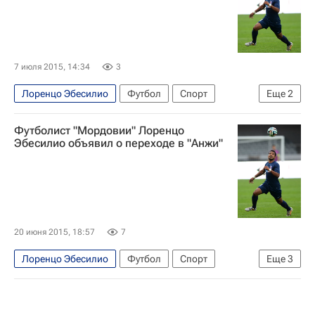
РПЛ 2026-2027 (Чемпионат России по футболу)
Спартак Москва
Анжи
Кубань
Локомотив (Москва)
Зенит
Краснодар
7 июля 2015, 14:34
3
Александр Кержаков
Андрей Аршавин
Лоренцо Эбесилио
Футбол
Спорт
Еще
2
Ивелин Попов
Артур Юсупов
РПЛ 2026-2027 (Чемпионат России по футболу)
Сейду Думбия
Футболист "Мордовии" Лоренцо
Анжи
Эбесилио объявил о переходе в "Анжи"
20 июня 2015, 18:57
7
Лоренцо Эбесилио
Футбол
Спорт
Еще
3
РПЛ 2026-2027 (Чемпионат России по футболу)
Анжи
Мордовия