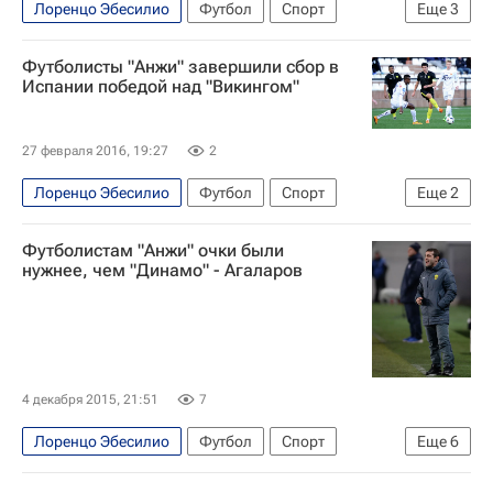
Лоренцо Эбесилио
Футбол
Спорт
Еще
3
РПЛ 2026-2027 (Чемпионат России по футболу)
Футболисты "Анжи" завершили сбор в
Анжи
Рубин
Испании победой над "Викингом"
27 февраля 2016, 19:27
2
Лоренцо Эбесилио
Футбол
Спорт
Еще
2
товарищеские матчи
Анжи
Футболистам "Анжи" очки были
нужнее, чем "Динамо" - Агаларов
4 декабря 2015, 21:51
7
Лоренцо Эбесилио
Футбол
Спорт
Еще
6
Руслан Агаларов