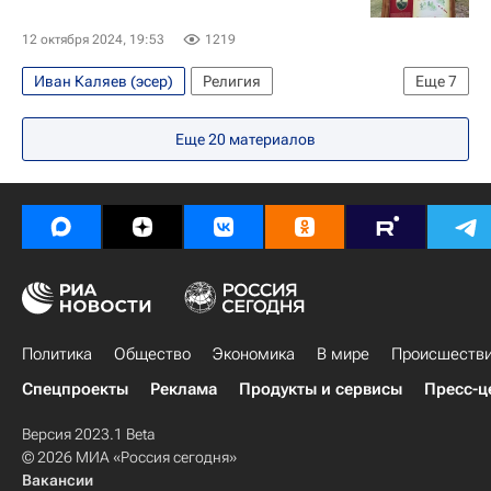
12 октября 2024, 19:53
1219
Иван Каляев (эсер)
Религия
Еще
7
Калужская область
Россия
Иерусалим
Еще
20
материалов
Владислав Шапша
Елисаветинско-Сергиевское просветительское общество
Российская академия наук
Императорское православное палестинское общество
Политика
Общество
Экономика
В мире
Происшеств
Спецпроекты
Реклама
Продукты и сервисы
Пресс-ц
Версия 2023.1 Beta
© 2026 МИА «Россия сегодня»
Вакансии