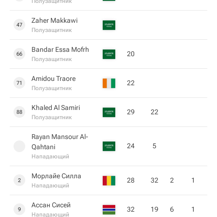
Полузащитник
Zaher Makkawi
47
Полузащитник
Bandar Essa Mofrh
20
66
Полузащитник
Amidou Traore
22
71
Полузащитник
Khaled Al Samiri
29
22
88
Полузащитник
Rayan Mansour Al-
24
5
Qahtani
Нападающий
Морлайе Силла
28
32
2
1
2
Нападающий
Ассан Сисей
32
19
6
1
9
Нападающий