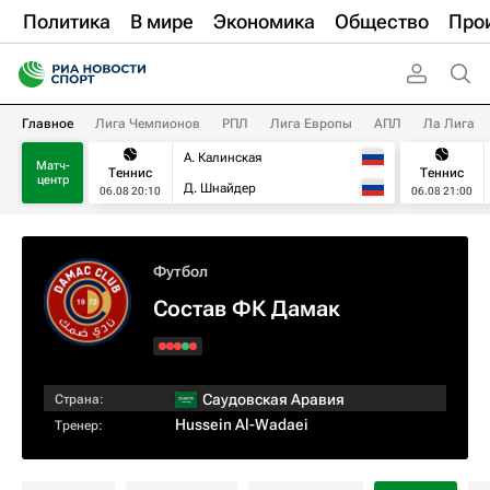
Политика
В мире
Экономика
Общество
Про
Главное
Лига Чемпионов
РПЛ
Лига Европы
АПЛ
Ла Лига
А. Калинская
Матч-
Теннис
Теннис
центр
Д. Шнайдер
06.08 20:10
06.08 21:00
Футбол
Состав ФК Дамак
Саудовская Аравия
Страна:
Hussein Al-Wadaei
Тренер: