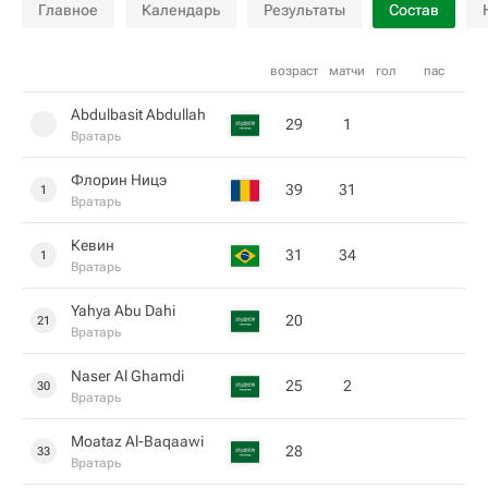
Главное
Календарь
Результаты
Состав
возраст
матчи
гол
пас
Abdulbasit Abdullah
29
1
Вратарь
Флорин Ницэ
39
31
1
Вратарь
Кевин
31
34
1
Вратарь
Yahya Abu Dahi
20
21
Вратарь
Naser Al Ghamdi
25
2
30
Вратарь
Moataz Al-Baqaawi
28
33
Вратарь