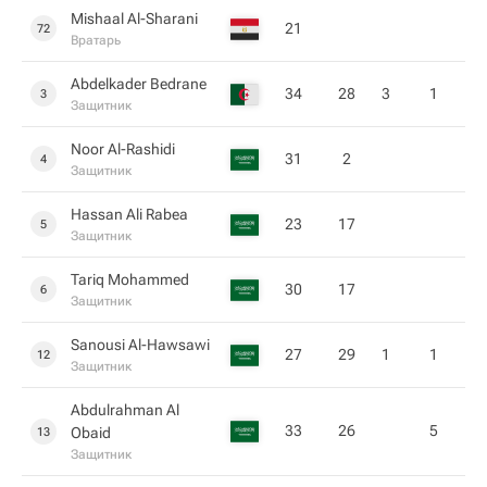
Mishaal Al-Sharani
21
72
Вратарь
Abdelkader Bedrane
34
28
3
1
3
Защитник
Noor Al-Rashidi
31
2
4
Защитник
Hassan Ali Rabea
23
17
5
Защитник
Tariq Mohammed
30
17
6
Защитник
Sanousi Al-Hawsawi
27
29
1
1
12
Защитник
Abdulrahman Al
33
26
5
Obaid
13
Защитник