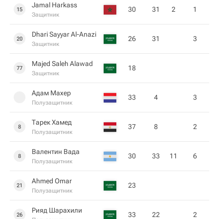
Jamal Harkass
30
31
2
1
15
Защитник
Dhari Sayyar Al-Anazi
26
31
3
20
Защитник
Majed Saleh Alawad
18
77
Защитник
Адам Махер
33
4
3
Полузащитник
Тарек Хамед
37
8
2
8
Полузащитник
Валентин Вада
30
33
11
6
8
Полузащитник
Ahmed Omar
23
21
Полузащитник
Рияд Шарахили
33
22
2
26