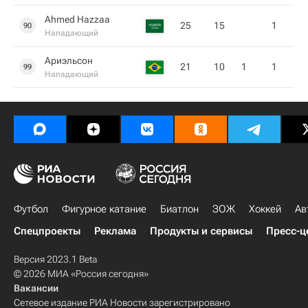
Ahmed Hazzaa
25
15
1
90
Нападающий
Ариэльсон
21
10
1
1
99
Нападающий
Футбол
Фигурное катание
Биатлон
ЗОЖ
Хоккей
Ав
Спецпроекты
Реклама
Продукты и сервисы
Пресс-ц
Версия 2023.1 Beta
© 2026 МИА «Россия сегодня»
Вакансии
Сетевое издание РИА Новости зарегистрировано