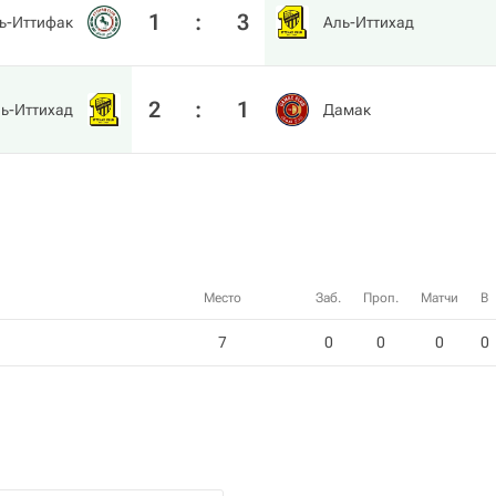
1
:
3
ь-Иттифак
Аль-Иттихад
2
:
1
ь-Иттихад
Дамак
Место
Заб.
Проп.
Матчи
В
7
0
0
0
0