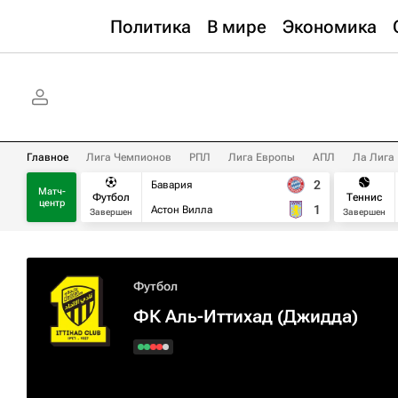
Политика
В мире
Экономика
Главное
Лига Чемпионов
РПЛ
Лига Европы
АПЛ
Ла Лига
2
Бавария
Матч-
Футбол
Теннис
центр
1
Астон Вилла
Завершен
Завершен
Футбол
ФК Аль-Иттихад (Джидда)