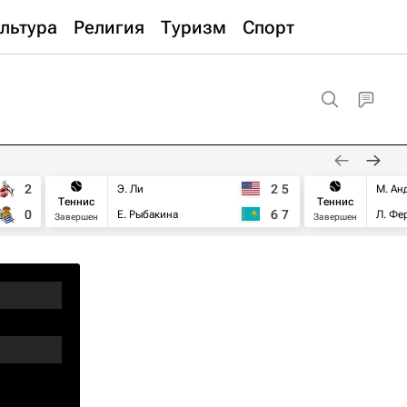
льтура
Религия
Туризм
Спорт
2
2
5
Э. Ли
М. Ан
Теннис
Теннис
0
6
7
Е. Рыбакина
Л. Фе
Завершен
Завершен