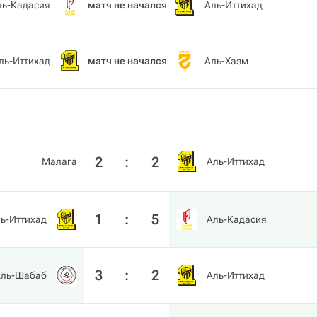
ль-Кадасия
матч не начался
Аль-Иттихад
ль-Иттихад
матч не начался
Аль-Хазм
2
:
2
Малага
Аль-Иттихад
1
:
5
ь-Иттихад
Аль-Кадасия
3
:
2
Аль-Шабаб
Аль-Иттихад