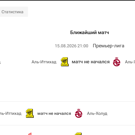
Статистика
Ближайший матч
Премьер-лига
15.08.2026 21:00
матч не начался
д
Аль-Иттихад
Аль-
ль-Иттихад
матч не начался
Аль-Холуд