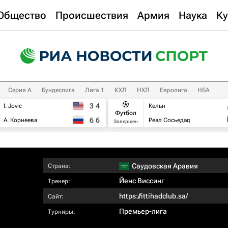
Общество
Происшествия
Армия
Наука
Ку
Серия А
Бундеслига
Лига 1
КХЛ
НХЛ
Евролига
НБА
3
4
I. Jovic
Кельн
Футбол
6
6
А. Корнеева
Реал Сосьедад
Завершен
Саудовская Аравия
Страна:
Йенс Виссинг
Тренер:
https://ittihadclub.sa/
Сайт:
Премьер-лига
Турниры: