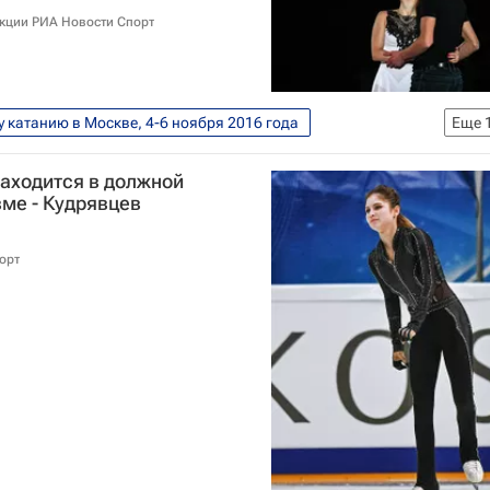
акции РИА Новости Спорт
у катанию в Москве, 4-6 ноября 2016 года
Еще
ика
Фигурное катание
Спорт
аходится в должной
 по фигурному катанию
Эван Бейтс
вме - Кудрявцев
р
Эндрю Поже
Дмитрий Соловьёв
орт