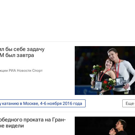
л бы себе задачу
ЧМ был завтра
акции РИА Новости Спорт
у катанию в Москве, 4-6 ноября 2016 года
Еще
Гран-при по фигурному катанию
обедного проката на Гран-
танию
Дмитрий Соловьёв
не видели