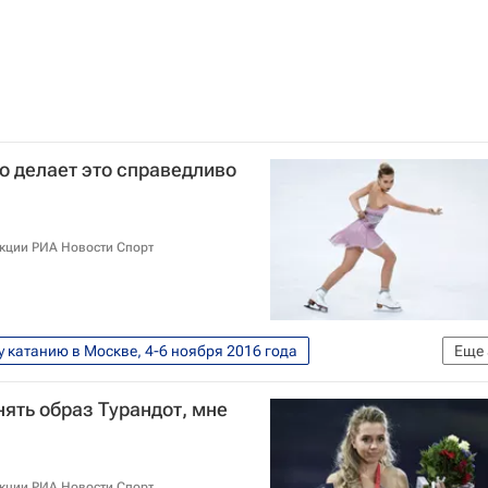
но делает это справедливо
акции РИА Новости Спорт
у катанию в Москве, 4-6 ноября 2016 года
Еще
Татьяна Тарасова
нять образ Турандот, мне
Елена Радионова
акции РИА Новости Спорт