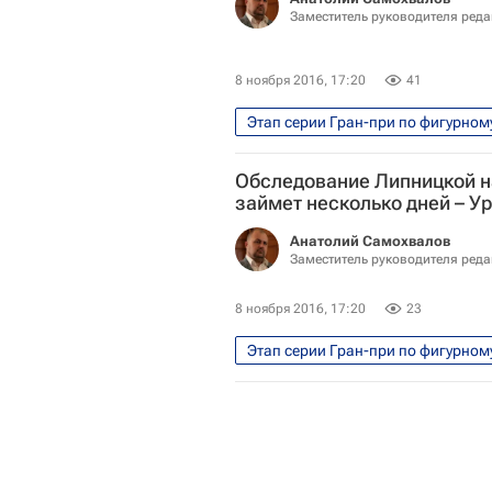
Заместитель руководителя ред
8 ноября 2016, 17:20
41
Этап серии Гран-при по фигурном
Фигурное катание
Спорт
Обследование Липницкой н
Гран-при по фигурному катанию
займет несколько дней – У
Анатолий Самохвалов
Заместитель руководителя ред
8 ноября 2016, 17:20
23
Этап серии Гран-при по фигурном
Фигурное катание
Спорт
Гран-при по фигурному катанию