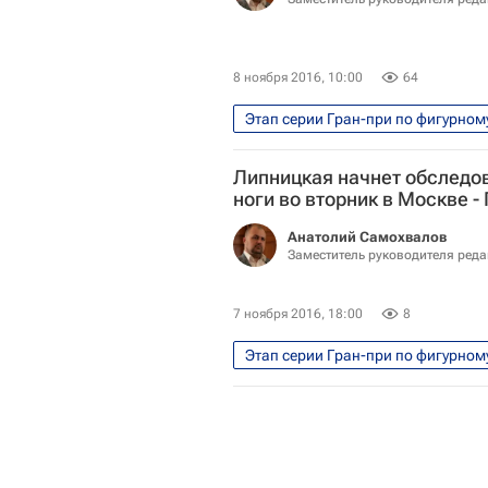
8 ноября 2016, 10:00
64
Этап серии Гран-при по фигурном
Интервью - Авторы
Аналит
Липницкая начнет обследов
Татьяна Тарасова
Татьяна
ноги во вторник в Москве -
Эшли Вагнер
Елена Радио
Анатолий Самохвалов
Заместитель руководителя ред
7 ноября 2016, 18:00
8
Этап серии Гран-при по фигурном
Фигурное катание
Спорт
Федерация фигурного катания на
Гран-при по фигурному катанию