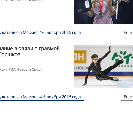
у катанию в Москве, 4-6 ноября 2016 года
Еще
ика
Фигурное катание
Спорт
ание в связи с травмой
 Навка
Гран-при по фигурному катанию
 Горшков
нова
акции РИА Новости Спорт
у катанию в Москве, 4-6 ноября 2016 года
Еще
Александр Горшков (хоккей)
 коньках России (ФФККР)
Юлия Липницкая