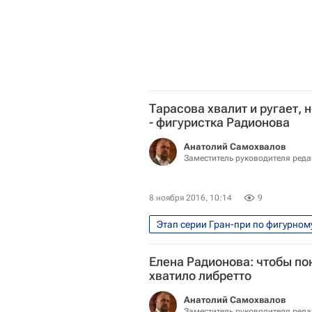
Тарасова хвалит и ругает, 
- фигуристка Радионова
Анатолий Самохвалов
Заместитель руководителя ред
8 ноября 2016, 10:14
9
Этап серии Гран-при по фигурном
Фигурное катание
Спорт
Елена Радионова: чтобы по
Гран-при по фигурному катанию
хватило либретто
Анатолий Самохвалов
Заместитель руководителя ред