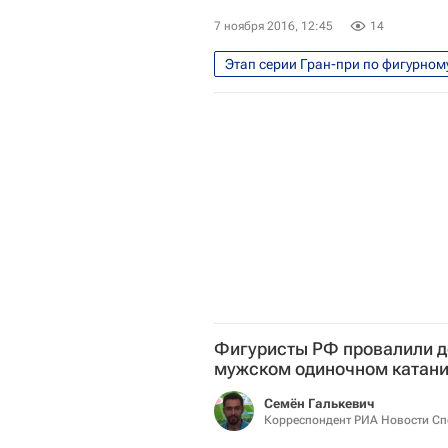
7 ноября 2016, 12:45
14
Этап серии Гран-при по фигурном
Фигурное катание
Спорт
Гран-при по фигурному катанию
Фигуристы РФ провалили д
мужском одиночном катани
Семён Галькевич
Корреспондент РИА Новости Сп