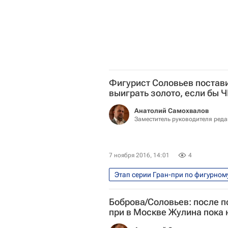
Фигурист Соловьев постави
выиграть золото, если бы 
Анатолий Самохвалов
Заместитель руководителя ред
7 ноября 2016, 14:01
4
Этап серии Гран-при по фигурном
Фигурное катание
Спорт
Боброва/Соловьев: после п
Чемпионат мира по фигурному ка
при в Москве Жулина пока 
Екатерина Боброва