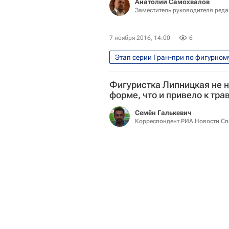
Анатолий Самохвалов
Заместитель руководителя ред
7 ноября 2016, 14:00
6
Этап серии Гран-при по фигурном
Интервью - Авторы
Аналит
Фигуристка Липницкая не н
Александр Жулин
Гран-при
форме, что и привело к тра
Мэдисон Чок
Кейтлин Уиве
Семён Галькевич
Екатерина Боброва
Корреспондент РИА Новости Сп