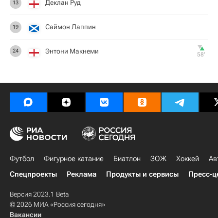
Деклан Руд
13
Саймон Лаппин
19
Энтони Макнеми
24
58‎’‎
Футбол
Фигурное катание
Биатлон
ЗОЖ
Хоккей
Ав
Спецпроекты
Реклама
Продукты и сервисы
Пресс-ц
Версия 2023.1 Beta
© 2026 МИА «Россия сегодня»
Вакансии