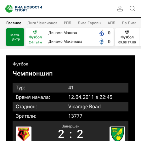
Главное
Лига Чемпионов
РПЛ
Лига Европы
АПЛ
Ла Лига
0
Динамо Москва
Матч-
Футбол
Футбол
центр
0
Динамо Махачкала
2-й тайм
09.08 17:00
Футбол
Чемпионшип
Тур:
41
Время начала:
12.04.2011 в 22:45
Стадион:
Vicarage Road
Зрители:
13777
Завершен
2
:
2