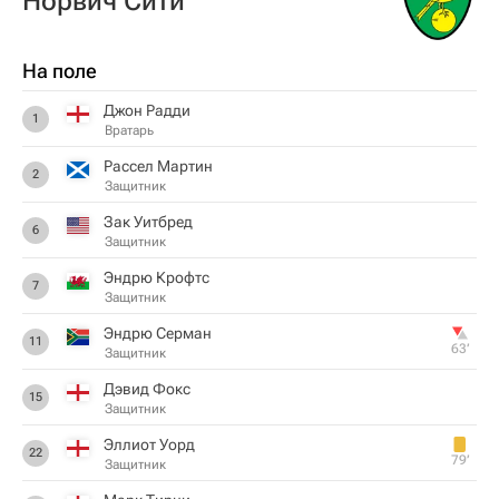
Норвич Сити
На поле
Джон Радди
1
Вратарь
Рассел Мартин
2
Защитник
Зак Уитбред
6
Защитник
Эндрю Крофтс
7
Защитник
Эндрю Серман
11
63‎’‎
Защитник
Дэвид Фокс
15
Защитник
Эллиот Уорд
22
79‎’‎
Защитник