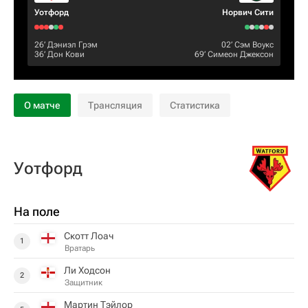
Уотфорд
Норвич Сити
26‎’‎
Дэниэл Грэм
02‎’‎
Сэм Воукс
36‎’‎
Дон Кови
69‎’‎
Симеон Джексон
О матче
Трансляция
Статистика
Уотфорд
На поле
Скотт Лоач
1
Вратарь
Ли Ходсон
2
Защитник
Мартин Тэйлор