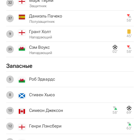
Марк Тирни
32
Защитник
Даниэль Пачеко
37
58‎’‎
Полузащитник
Грант Холт
9
45‎’‎
Нападающий
Сэм Воукс
35
02‎’‎
58‎’‎
Нападающий
Запасные
Роб Эдвардс
5
Стивен Хьюз
8
Симеон Джексон
10
58‎’‎
69‎’‎
Генри Лэнсбери
12
63‎’‎