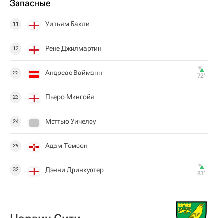
Запасные
Уильям Бакли
11
Рене Джилмартин
13
Андреас Вайманн
22
72‎’‎
Пьеро Мингойя
23
Мэттью Уичелоу
24
Адам Томсон
29
Дэнни Дринкуотер
32
83‎’‎