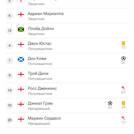
5
Защитник
Адриан Мариаппа
6
Защитник
Ллойд Дойли
12
Защитник
Джон Юстас
4
73‎’‎
Полузащитник
Дон Кови
7
36‎’‎
Полузащитник
Трой Дини
9
Полузащитник
Росс Дженкинс
14
83‎’‎
Полузащитник
Дэниэл Грэм
10
26‎’‎
49‎’‎
Нападающий
Марвин Сорделл
20
72‎’‎
Нападающий