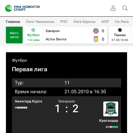
Главное
Лига Чемпионов
РПЛ
Лига Европы
АПЛ
Ла Лига
0
Бавария
Матч-
Футбол
Теннис
центр
0
Астон Вилла
1-й тайм
07.08 18:00
Футбол
Первая лига
Тур:
11
Время начала:
21.05.2010 в 16:30
Авангард Курск
Завершен
1
:
2
Краснодар