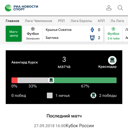
Главное
Лига Чемпионов
РПЛ
Лига Европы
АПЛ
Ла Лига
0
Крылья Советов
Л
Матч-
Футбол
Футбол
центр
2
Балтика
А
Завершен
2-й тайм
3
Авангард Курск
матча
Краснодар
0%
33%
67%
0 побед
1 ничья
2 победы
Последний матч
Кубок России
27.09.2018 16:00