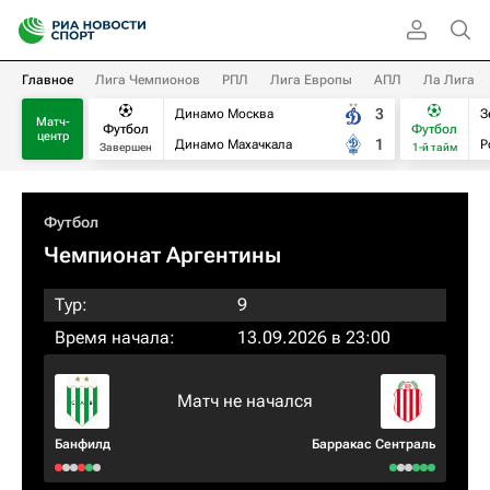
Главное
Лига Чемпионов
РПЛ
Лига Европы
АПЛ
Ла Лига
3
Динамо Москва
З
Матч-
Футбол
Футбол
центр
1
Динамо Махачкала
Р
Завершен
1-й тайм
Футбол
Чемпионат Аргентины
Тур:
9
Время начала:
13.09.2026 в 23:00
Матч не начался
Банфилд
Барракас Сентраль