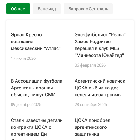
Общее
Банфилд
Барракас Сентраль
Эрнан Креспо
Экс-футболист "Реала"
возглавил
Хамес Родригес
мексиканский "Атлас"
перешел в клуб MLS
"Миннесота Юнайтед"
17 июля 2026
06 февраля 2026
В Ассоциации футбола
Аргентинский новичок
Аргентины прошли
ЦСКА выбыл на две
обыски, пишут СМИ
недели из-за травмы
09 декабря 2025
28 сентября 2025
Стали известны детали
ЦСКА приобрел
контракта ЦСКА с
аргентинского
аргентинцем Ди
защитника