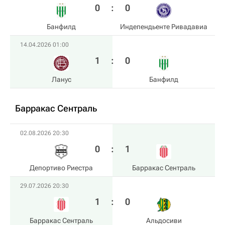
0
:
0
Банфилд
Индепендьенте Ривадавиа
14.04.2026 01:00
1
:
0
Ланус
Банфилд
Барракас Сентраль
02.08.2026 20:30
0
:
1
Депортиво Риестра
Барракас Сентраль
29.07.2026 20:30
1
:
0
Барракас Сентраль
Альдосиви