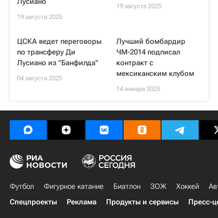
Лусиано
19 августа 2025
19 августа 2025
ЦСКА ведет переговоры
Лучший бомбардир
по трансферу Ди
ЧМ-2014 подписал
Лусиано из "Банфилда"
контракт с
мексиканским клубом
04 августа 2025
14 января 2025
Футбол
Фигурное катание
Биатлон
ЗОЖ
Хоккей
Ав
Спецпроекты
Реклама
Продукты и сервисы
Пресс-ц