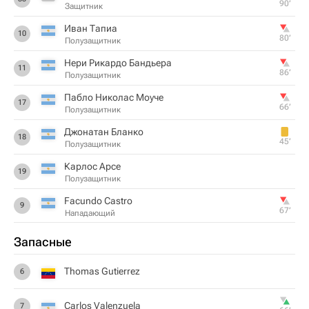
90‎’‎
Защитник
Иван Тапиа
10
80‎’‎
Полузащитник
Нери Рикардо Бандьера
11
86‎’‎
Полузащитник
Пабло Николас Моуче
17
66‎’‎
Полузащитник
Джонатан Бланко
18
45‎’‎
Полузащитник
Карлос Арсе
19
Полузащитник
Facundo Castro
9
67‎’‎
Нападающий
Запасные
Thomas Gutierrez
6
Carlos Valenzuela
7