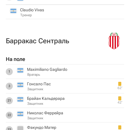
Claudio Vivas
Тренер
Барракас Сентраль
На поле
Maximiliano Gagliardo
1
Вратарь
Гонсало Пас
3
62‎’‎
Защитник
Брайан Кальдерара
21
42‎’‎
Защитник
Николас Феррейра
22
Защитник
Факундо Матер
33