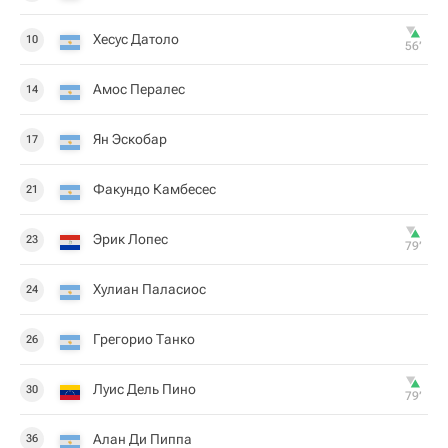
Хесус Датоло
10
56‎’‎
Амос Пералес
14
Ян Эскобар
17
Факундо Камбесес
21
Эрик Лопес
23
79‎’‎
Хулиан Паласиос
24
Грегорио Танко
26
Луис Дель Пино
30
79‎’‎
Алан Ди Пиппа
36