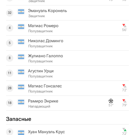
Защитник
Эмануэль Коронель
32
Защитник
Матиас Ромеро
4
56‎’‎
Полузащитник
Николас Доминго
5
Полузащитник
Жулиано Галоппо
8
Полузащитник
Агустин Урци
11
Полузащитник
Матиас Гонсалес
28
72‎’‎
Полузащитник
Рамиро Энрике
18
57‎’‎
79‎’‎
Нападающий
Запасные
Хуан Мануэль Крус
9
72‎’‎