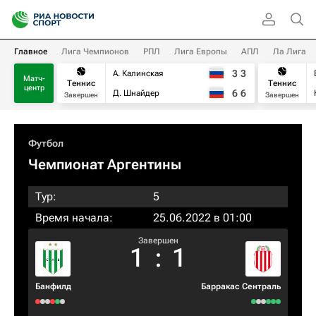
Главное
Лига Чемпионов
РПЛ
Лига Европы
АПЛ
Ла Лига
3
3
А. Калинская
Матч-
Теннис
Теннис
центр
6
6
Д. Шнайдер
Завершен
Завершен
Футбол
Чемпионат Аргентины
Тур:
5
Время начала:
25.06.2022 в 01:00
Завершен
1
:
1
Банфилд
Барракас Сентраль