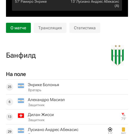
57‎’‎
Рамиро Энрике
13‎’‎
Лусиано Андрес Абекасис
(А)
О матче
Трансляция
Статистика
Банфилд
На поле
Энрике Болонья
25
Вратарь
Алехандро Масиэл
6
Защитник
Дилан Жисси
13
79‎’‎
Защитник
Лусиано Андрес Абекасис
29
13‎’‎
90‎’‎