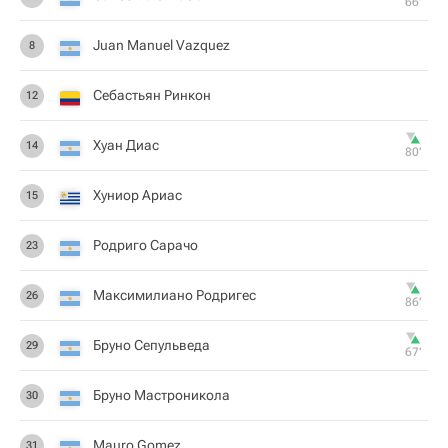
66‎’‎
Juan Manuel Vazquez
8
Себастьян Ринкон
12
Хуан Диас
14
80‎’‎
Хуниор Ариас
15
Родриго Сарачо
23
Максимилиано Родригес
26
86‎’‎
Бруно Сепульведа
29
67‎’‎
Бруно Мастроникола
30
Mauro Gomez
31