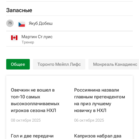
Запасные
Якуб Добеш
75
Мартин Ст луис
Тренер
Общее
Торонто Мейпл Лифс
Монреаль Канадиенс
Овечкин не вошел в
Россиянина назвали
топ-10 самых
главным претендентом
высокооплачиваемых
на приз лучшему
игроков сезона НХЛ
новичку в НХЛ
08 октября 2025
06 октября 2025
Гол и две передачи
Капризов набрал два