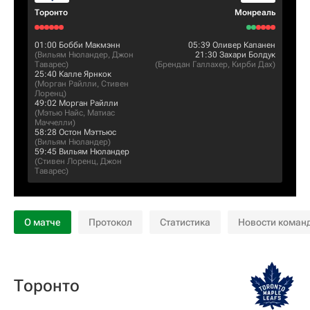
Торонто
Монреаль
01:00
Бобби Макмэнн
05:39
Оливер Капанен
(
Вильям Нюландер
,
Джон
21:30
Захари Болдук
Таварес
)
(
Брендан Галлахер
,
Кирби Дах
)
25:40
Калле Ярнкок
(
Морган Райлли
,
Стивен
Лоренц
)
49:02
Морган Райлли
(
Мэтью Найс
,
Матиас
Маччелли
)
58:28
Остон Мэттьюс
(
Вильям Нюландер
)
59:45
Вильям Нюландер
(
Стивен Лоренц
,
Джон
Таварес
)
О матче
Протокол
Статистика
Новости коман
Торонто