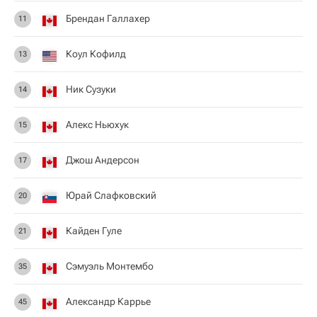
Брендан Галлахер
11
Коул Кофилд
13
Ник Сузуки
14
Алекс Ньюхук
15
Джош Андерсон
17
Юрай Слафковский
20
Кайден Гуле
21
Сэмуэль Монтембо
35
Александр Каррье
45