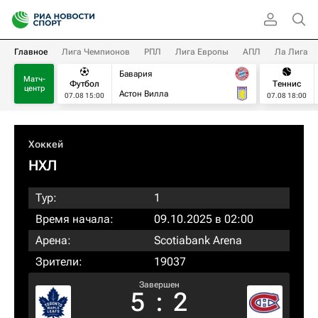
Главное
Лига Чемпионов
РПЛ
Лига Европы
АПЛ
Ла Лига
Бавария
Матч-
Футбол
Теннис
центр
Астон Вилла
07.08 15:00
07.08 18:00
Хоккей
НХЛ
Тур:
1
Время начала:
09.10.2025 в 02:00
Арена:
Scotiabank Arena
Зрители:
19037
Завершен
5
:
2