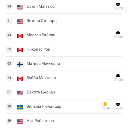
Остон Мэттьюс
34
58:28
Энтони Столарц
41
Морган Райлли
44
49:02
Николас Рой
55
Матиас Маччелли
63
Бобби Макмэнн
74
01:00
Дакота Джошуа
81
Вильям Нюландер
88
12:44
59:45
Ник Робертсон
89