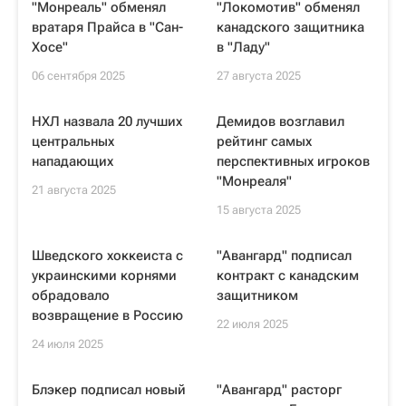
"Монреаль" обменял
"Локомотив" обменял
вратаря Прайса в "Сан-
канадского защитника
Хосе"
в "Ладу"
06 сентября 2025
27 августа 2025
НХЛ назвала 20 лучших
Демидов возглавил
центральных
рейтинг самых
нападающих
перспективных игроков
"Монреаля"
21 августа 2025
15 августа 2025
Шведского хоккеиста с
"Авангард" подписал
украинскими корнями
контракт с канадским
обрадовало
защитником
возвращение в Россию
22 июля 2025
24 июля 2025
Блэкер подписал новый
"Авангард" расторг