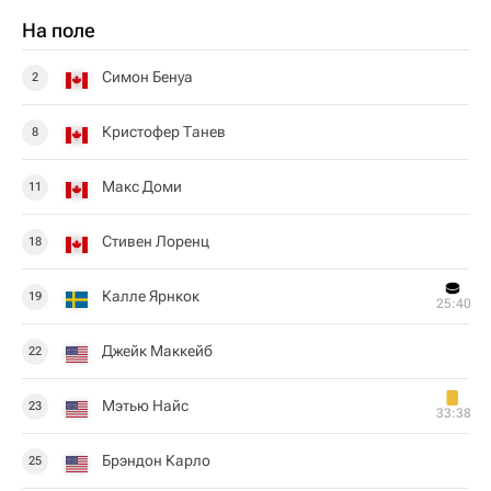
На поле
Симон Бенуа
2
Кристофер Танев
8
Макс Доми
11
Стивен Лоренц
18
Калле Ярнкок
19
25:40
Джейк Маккейб
22
Мэтью Найс
23
33:38
Брэндон Карло
25