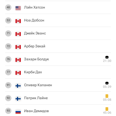
Лэйн Хатсон
48
Ноа Добсон
53
Джейк Эванс
71
Арбер Зекай
72
Захари Болдук
76
21:30
Кирби Дах
77
Оливер Капанен
91
05:39
Патрик Лайне
92
05:08
Иван Демидов
93
45:06