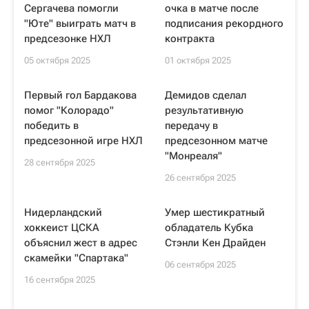
Сергачева помогли
очка в матче после
"Юте" выиграть матч в
подписания рекордного
предсезонке НХЛ
контракта
05 октября 2025
01 октября 2025
Первый гол Бардакова
Демидов сделал
помог "Колорадо"
результативную
победить в
передачу в
предсезонной игре НХЛ
предсезонном матче
"Монреаля"
28 сентября 2025
26 сентября 2025
Нидерландский
Умер шестикратный
хоккеист ЦСКА
обладатель Кубка
объяснил жест в адрес
Стэнли Кен Драйден
скамейки "Спартака"
06 сентября 2025
16 сентября 2025