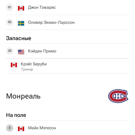
Джон Таварес
91
Оливер Экман-Ларссон
95
Запасные
Кэйден Примо
30
Крэйг Беруби
Тренер
Монреаль
На поле
Майк Мэтесон
8