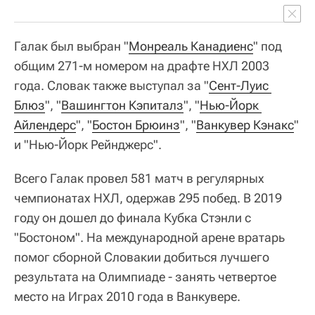
Галак был выбран "
Монреаль Канадиенс
" под
общим 271-м номером на драфте НХЛ 2003
года. Словак также выступал за "
Сент-Луис 
Блюз
", "
Вашингтон Кэпиталз
", "
Нью-Йорк 
Айлендерс
", "
Бостон Брюинз
", "
Ванкувер Кэнакс
"
и "Нью-Йорк Рейнджерс".
Всего Галак провел 581 матч в регулярных
чемпионатах НХЛ, одержав 295 побед. В 2019
году он дошел до финала Кубка Стэнли с
"Бостоном". На международной арене вратарь
помог сборной Словакии добиться лучшего
результата на Олимпиаде - занять четвертое
место на Играх 2010 года в Ванкувере.