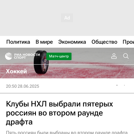
Политика
В мире
Экономика
Общество
Про
Матч-центр
Хоккей
20:50 28.06.2025
Клубы НХЛ выбрали пятерых
россиян во втором раунде
драфта
Пять россиян были выбраны во втором раунде драфта