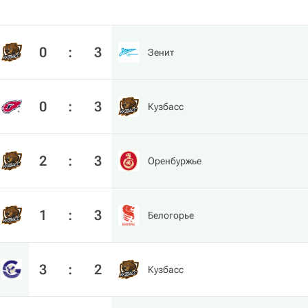
0
:
3
Зенит
0
:
3
Кузбасс
2
:
3
Оренбуржье
1
:
3
Белогорье
3
:
2
Кузбасс