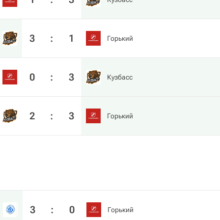
3
:
1
Горький
0
:
3
Кузбасс
2
:
3
Горький
3
:
0
Горький