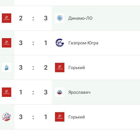
2
:
3
Динамо-ЛО
3
:
1
Газпром-Югра
3
:
2
Горький
1
:
3
Ярославич
3
:
1
Горький