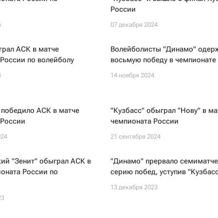
России
5
07 декабря 2024
грал АСК в матче
Волейболисты "Динамо" одер
России по волейболу
восьмую победу в чемпионате
4
14 ноября 2024
 победило АСК в матче
"Кузбасс" обыграл "Нову" в ма
 России
чемпионата России
024
21 сентября 2024
ий "Зенит" обыграл АСК в
"Динамо" прервало семиматч
оната России по
серию побед, уступив "Кузбасс
13 декабря 2023
23