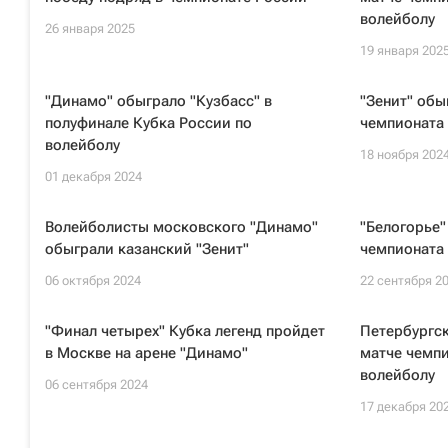
волейболу
26 января 2025
19 января 202
"Динамо" обыграло "Кузбасс" в
"Зенит" обы
полуфинале Кубка России по
чемпионата 
волейболу
18 ноября 202
01 декабря 2024
Волейболисты московского "Динамо"
"Белогорье"
обыграли казанский "Зенит"
чемпионата
06 октября 2024
22 сентября 2
"Финал четырех" Кубка легенд пройдет
Петербургск
в Москве на арене "Динамо"
матче чемпи
волейболу
06 сентября 2024
17 декабря 20