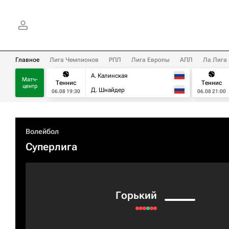
Главное
Лига Чемпионов
РПЛ
Лига Европы
АПЛ
Ла Лига
А. Калинская
Матч-
Теннис
Теннис
центр
Д. Шнайдер
06.08 19:30
06.08 21:00
Волейбол
Суперлига
Горький