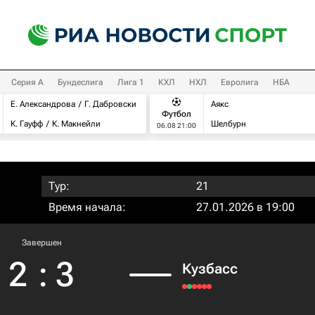
Серия А
Бундеслига
Лига 1
КХЛ
НХЛ
Евролига
НБА
Е. Александрова
Г. Дабровски
Аякс
Футбол
К. Гауфф
К. Макнейли
Шелбурн
06.08 21:00
Тур:
21
Время начала:
27.01.2026 в 19:00
Завершен
2
:
3
Кузбасс