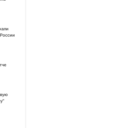
жали
 России
тче
евую
у"