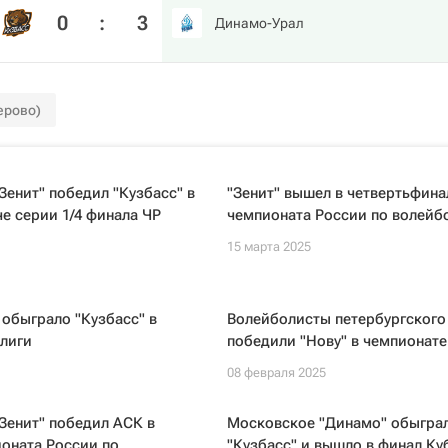
0
:
3
Динамо-Урал
ерово)
Зенит" победил "Кузбасс" в
"Зенит" вышел в четвертьфина
е серии 1/4 финала ЧР
чемпионата России по волейб
15 марта 2025
 обыграло "Кузбасс" в
Волейболисты петербургского 
лиги
победили "Нову" в чемпионате
08 февраля 2025
Зенит" победил АСК в
Московское "Динамо" обыгра
оната России по
"Кузбасс" и вышло в финал Ку