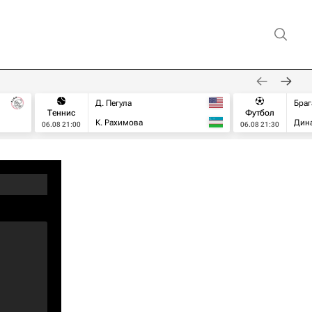
Д. Пегула
Браг
Теннис
Футбол
К. Рахимова
Дин
06.08 21:00
06.08 21:30