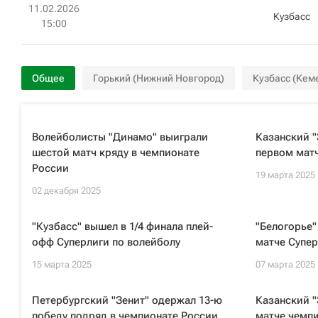
11.02.2026
Кузбасс
15:00
Общее
Горький (Нижний Новгород)
Кузбасс (Кем
Волейболисты "Динамо" выиграли
Казанский "
шестой матч кряду в чемпионате
первом матч
России
19 марта 2025
02 декабря 2025
"Кузбасс" вышел в 1/4 финала плей-
"Белогорье"
офф Суперлиги по волейболу
матче Супер
15 марта 2025
07 марта 2025
Петербургский "Зенит" одержал 13-ю
Казанский "
победу подряд в чемпионате России
матче чемпи