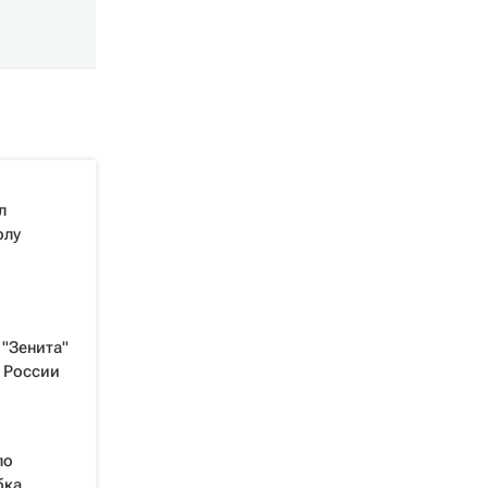
л
олу
"Зенита"
 России
ло
бка