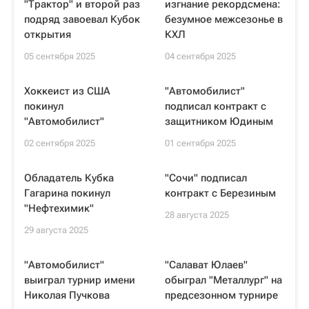
"Трактор" и второй раз
изгнание рекордсмена:
подряд завоевал Кубок
безумное межсезонье в
открытия
КХЛ
05 сентября 2025
04 сентября 2025
Хоккеист из США
"Автомобилист"
покинул
подписал контракт с
"Автомобилист"
защитником Юдиным
02 сентября 2025
01 сентября 2025
Обладатель Кубка
"Сочи" подписал
Гагарина покинул
контракт с Березиным
"Нефтехимик"
28 августа 2025
29 августа 2025
"Автомобилист"
"Салават Юлаев"
выиграл турнир имени
обыграл "Металлург" на
Николая Пучкова
предсезонном турнире