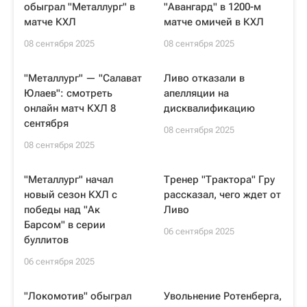
обыграл "Металлург" в
"Авангард" в 1200-м
матче КХЛ
матче омичей в КХЛ
08 сентября 2025
08 сентября 2025
"Металлург" — "Салават
Ливо отказали в
Юлаев": смотреть
апелляции на
онлайн матч КХЛ 8
дисквалификацию
сентября
08 сентября 2025
08 сентября 2025
"Металлург" начал
Тренер "Трактора" Гру
новый сезон КХЛ с
рассказал, чего ждет от
победы над "Ак
Ливо
Барсом" в серии
06 сентября 2025
буллитов
06 сентября 2025
"Локомотив" обыграл
Увольнение Ротенберга,