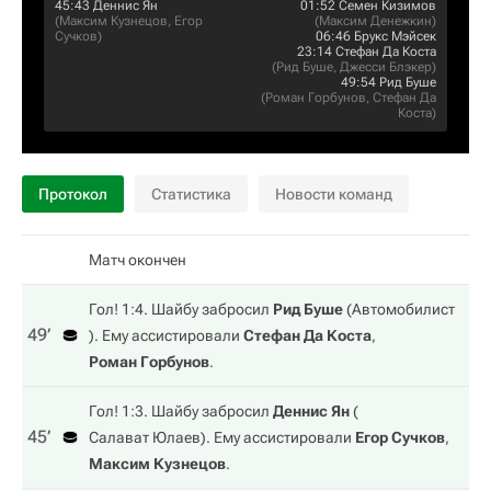
45:43
Деннис Ян
01:52
Семен Кизимов
(
Максим Кузнецов
,
Егор
(
Максим Денежкин
)
Сучков
)
06:46
Брукс Мэйсек
23:14
Стефан Да Коста
(
Рид Буше
,
Джесси Блэкер
)
49:54
Рид Буше
(
Роман Горбунов
,
Стефан Да
Коста
)
Протокол
Статистика
Новости команд
Матч окончен
Гол! 1:4. Шайбу забросил
Рид Буше
(
Автомобилист
49‎’‎
). Ему ассистировали
Стефан Да Коста
,
Роман Горбунов
.
Гол! 1:3. Шайбу забросил
Деннис Ян
(
45‎’‎
Салават Юлаев
). Ему ассистировали
Егор Сучков
,
Максим Кузнецов
.