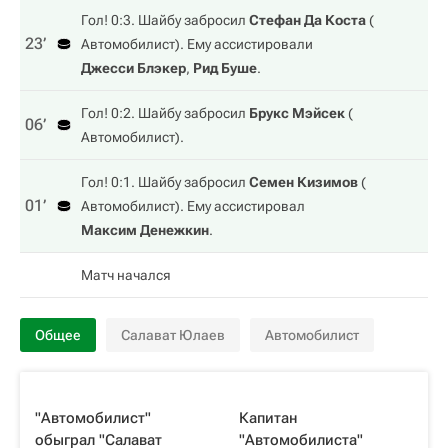
Гол! 0:3. Шайбу забросил
Стефан Да Коста
(
23‎’‎
Автомобилист
). Ему ассистировали
Джесси Блэкер
,
Рид Буше
.
Гол! 0:2. Шайбу забросил
Брукс Мэйсек
(
06‎’‎
Автомобилист
).
Гол! 0:1. Шайбу забросил
Семен Кизимов
(
01‎’‎
Автомобилист
). Ему ассистировал
Максим Денежкин
.
Матч начался
Общее
Салават Юлаев
Автомобилист
"Автомобилист"
Капитан
обыграл "Салават
"Автомобилиста"