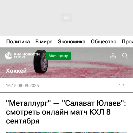
Политика
В мире
Экономика
Общество
Про
Матч-центр
Хоккей
16:15 08.09.2025
"Металлург" — "Салават Юлаев":
смотреть онлайн матч КХЛ 8
сентября