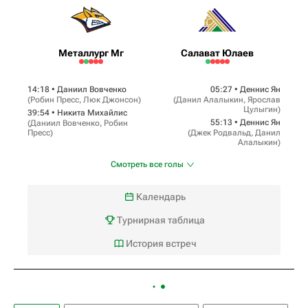
Металлург Мг
Салават Юлаев
14:18 •
Даниил Вовченко
05:27 •
Деннис Ян
(
Робин Пресс
,
Люк Джонсон
)
(
Данил Алалыкин
,
Ярослав
Цулыгин
)
39:54 •
Никита Михайлис
55:13 •
Деннис Ян
(
Даниил Вовченко
,
Робин
Пресс
)
(
Джек Родвальд
,
Данил
Алалыкин
)
Смотреть все голы
Календарь
Турнирная таблица
История встреч