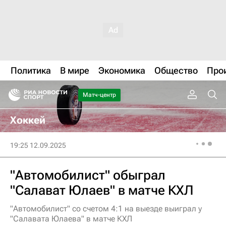
Политика
В мире
Экономика
Общество
Про
Матч-центр
Хоккей
19:25 12.09.2025
"Автомобилист" обыграл
"Салават Юлаев" в матче КХЛ
"Автомобилист" со счетом 4:1 на выезде выиграл у
"Салавата Юлаева" в матче КХЛ