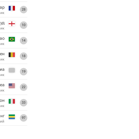
ар
28
ник
уд
10
ник
ао
14
ник
рен
18
ник
иа
19
ник
еа
22
ник
он
33
ник
нг
97
ий