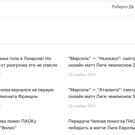
Роберто Де
ных гола в Лондоне! Но
"Марсель" — "Ньюкасл": смот
 от разгрома это не спасло
онлайн матч Лиги чемпионов 2
5
25 ноября 2025
нова вернулся на первую
"Марсель" — "Аталанта": смот
мпионата Франции
онлайн матч Лиги чемпионов 5
5
05 ноября 2025
ева помог ПАОКу
Передача Чалова помогла ПА
"Волос"
победить в матче Лиги Европ