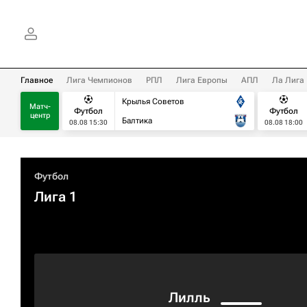
Главное
Лига Чемпионов
РПЛ
Лига Европы
АПЛ
Ла Лига
Крылья Советов
Матч-
Футбол
Футбол
центр
Балтика
08.08 15:30
08.08 18:00
Футбол
Лига 1
Лилль