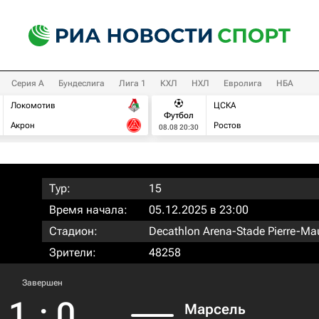
Серия А
Бундеслига
Лига 1
КХЛ
НХЛ
Евролига
НБА
Локомотив
ЦСКА
Футбол
Акрон
Ростов
08.08 20:30
Тур:
15
Время начала:
05.12.2025 в 23:00
Стадион:
Decathlon Arena-Stade Pierre-Ma
Зрители:
48258
Завершен
1
:
0
Марсель