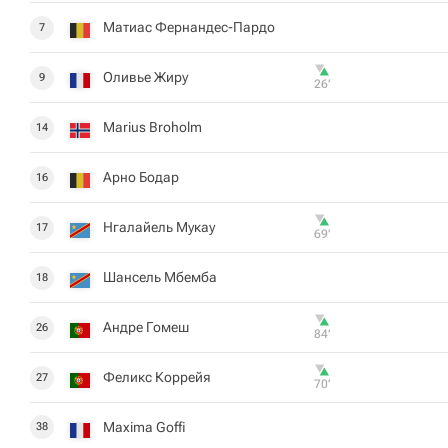
Матиас Фернандес-Пардо
7
Оливье Жиру
9
26‎’‎
Marius Broholm
14
Арно Бодар
16
Нгалайель Мукау
17
69‎’‎
Шансель Мбемба
18
Андре Гомеш
26
84‎’‎
Феликс Коррейя
27
70‎’‎
Maxima Goffi
38