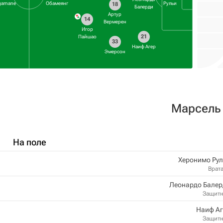
gamane
Обамеянг
Рульи
18
Балерди
Артур
14
Вермерен
Игор
21
Пайшао
33
Наиф Агер
Эмерсон
Марсель
На поле
Херонимо Рул
Врат
Леонардо Балер
Защит
Наиф Аг
Защит