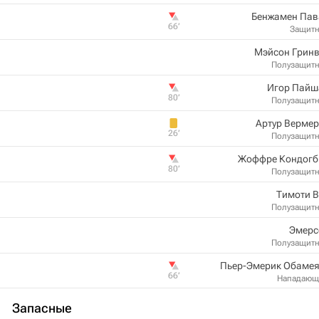
Бенжамен Пав
66‎’‎
Защит
Мэйсон Гринв
Полузащит
Игор Пайш
80‎’‎
Полузащит
Артур Верме
26‎’‎
Полузащит
Жоффре Кондогб
80‎’‎
Полузащит
Тимоти В
Полузащит
Эмерс
Полузащит
Пьер-Эмерик Обамея
66‎’‎
Нападающ
Запасные