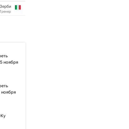
 Зерби
Тренер
реть
5 ноября
реть
 ноября
ОКу
ы