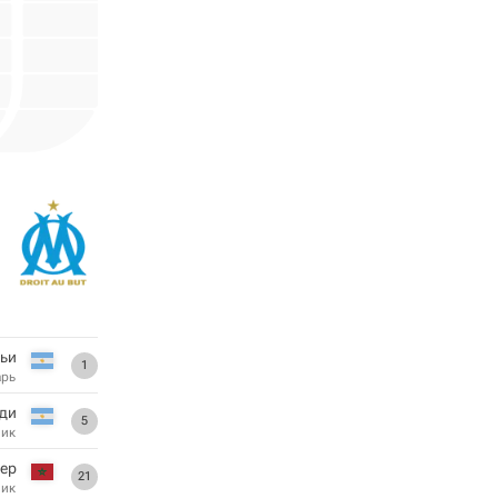
ьи
1
арь
ди
5
ник
ер
21
ник