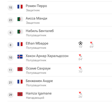
Ромен Перро
15
Защитник
Аисса Манди
23
Защитник
Набиль Бенталеб
6
Полузащитник
Ethan Mbappe
8
10‎’‎
69‎’‎
Полузащитник
Хакон Арнар Харальдссон
10
84‎’‎
Полузащитник
Осаме Сахрауи
11
70‎’‎
Полузащитник
Бенжамен Андре
21
Полузащитник
Hamza Igamane
29
26‎’‎
Нападающий