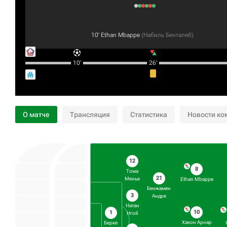
10‎’‎
Ethan Mbappe
(
Набиль Бенталеб
)
10‎’‎
26‎’‎
О матче
Трансляция
Статистика
Новости ко
12
8
Тома
21
Менье
Ethan Mbappe
Бенжамен
3
Андре
Натан
10
1
Нгой
Хакон Арнар
Берке