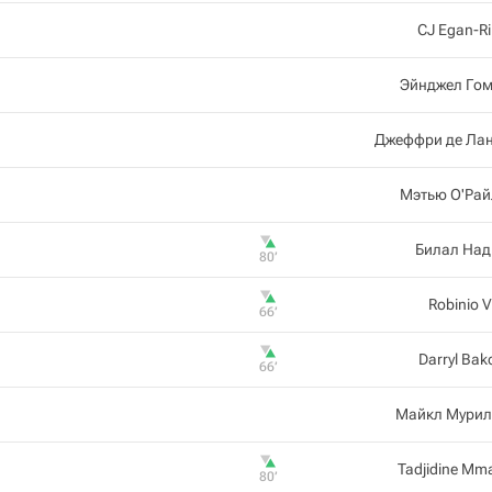
CJ Egan-Ri
Эйнджел Гом
Джеффри де Лан
Мэтью О'Рай
Билал Над
80‎’‎
Robinio 
66‎’‎
Darryl Bak
66‎’‎
Майкл Мурил
Tadjidine Mm
80‎’‎