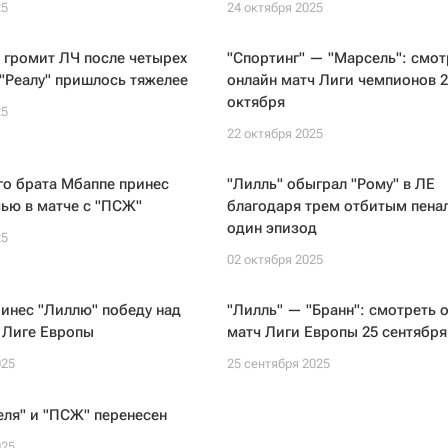
25
24 октября 2025
 громит ЛЧ после четырех
"Спортинг" — "Марсель": смот
"Реалу" пришлось тяжелее
онлайн матч Лиги чемпионов 2
октября
25
22 октября 2025
го брата Мбаппе принес
"Лилль" обыграл "Рому" в ЛЕ
ью в матче с "ПСЖ"
благодаря трем отбитым пенал
один эпизод
25
02 октября 2025
инес "Лиллю" победу над
"Лилль" — "Бранн": смотреть 
 Лиге Европы
матч Лиги Европы 25 сентября
025
25 сентября 2025
ля" и "ПСЖ" перенесен
025