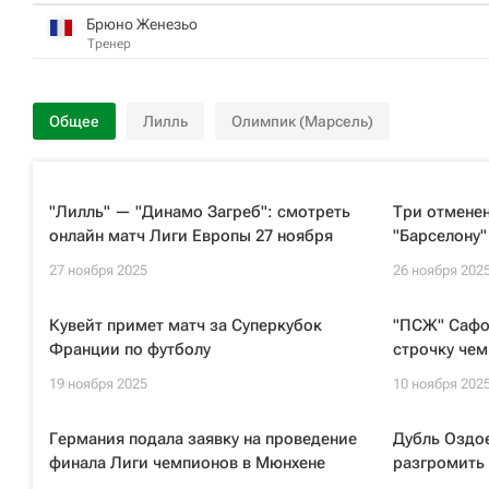
Брюно Женезьо
Тренер
Общее
Лилль
Олимпик (Марсель)
"Лилль" — "Динамо Загреб": смотреть
Три отменен
онлайн матч Лиги Европы 27 ноября
"Барселону"
27 ноября 2025
26 ноября 202
Кувейт примет матч за Суперкубок
"ПСЖ" Сафо
Франции по футболу
строчку че
19 ноября 2025
10 ноября 202
Германия подала заявку на проведение
Дубль Оздо
финала Лиги чемпионов в Мюнхене
разгромить 