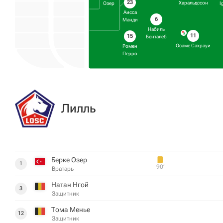
23
Харальдссон
Озер
I
Аисса
6
Манди
Набиль
11
15
Бенталеб
Осаме Сахрауи
Ромен
Перро
Лилль
Берке Озер
1
90‎’‎
Вратарь
Натан Нгой
3
Защитник
Тома Менье
12
Защитник