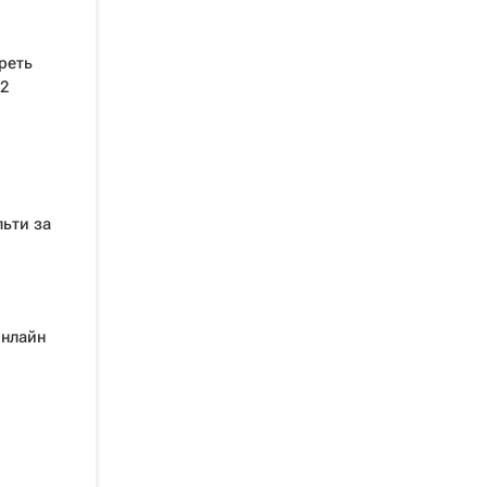
реть
2
ьти за
онлайн