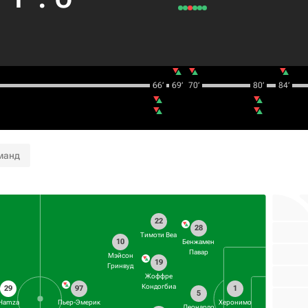
66‎’‎
69‎’‎
70‎’‎
80‎’‎
84‎’‎
манд
22
28
Тимоти Веа
10
Бенжамен
Павар
Мэйсон
19
Гринвуд
Жоффре
Кондогбиа
29
97
1
5
Hamza
Пьер-Эмерик
Херонимо
Леонардо