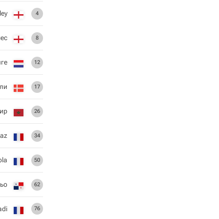
ley
4
ес
8
ге
12
ли
17
ир
26
Vaz
34
ola
50
ьо
62
adi
76