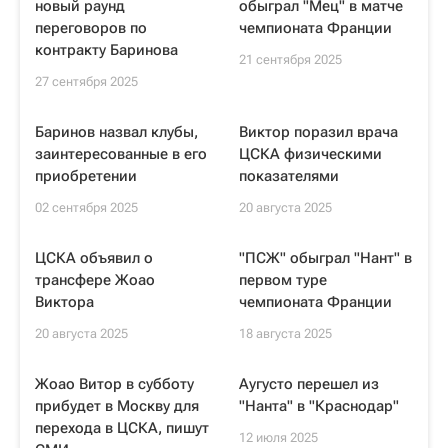
новый раунд
обыграл "Мец" в матче
переговоров по
чемпионата Франции
контракту Баринова
21 сентября 2025
27 сентября 2025
Баринов назвал клубы,
Виктор поразил врача
заинтересованные в его
ЦСКА физическими
приобретении
показателями
02 сентября 2025
20 августа 2025
ЦСКА объявил о
"ПСЖ" обыграл "Нант" в
трансфере Жоао
первом туре
Виктора
чемпионата Франции
20 августа 2025
18 августа 2025
Жоао Витор в субботу
Аугусто перешел из
прибудет в Москву для
"Нанта" в "Краснодар"
перехода в ЦСКА, пишут
12 июля 2025