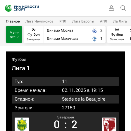
Главное
Лига Чемпионов
РПЛ
Лига Европы
АПЛ
Ла Лига
3
Динамо Москва
Матч-
Футбол
Футбол
центр
1
Динамо Махачкала
Завершен
Завершен
Футбол
Лига 1
Тур:
11
Время начала:
02.11.2025 в 19:15
Стадион:
Stade de la Beaujoire
Зрители:
27150
Завершен
0
:
2