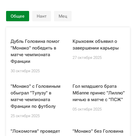
Общее
Нант
Мец
Дубль Головина помог
Крыховяк объявил о
"Монако" победить в
завершении карьеры
матче чемпионата
27 октября 2025
Франции
30 октября 2025
"Монако" с Головиным
Гол младшего брата
обыграл "Тулузу" в
Мбаппе принес "Лиллю"
матче чемпионата
ничью в матче с "ПСЖ"
Франции по футболу
05 октября 2025
25 октября 2025
"Локомотив" проведет
"Монако" без Головина