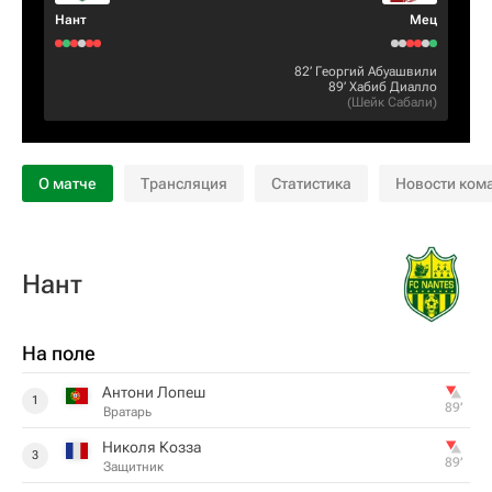
Нант
Мец
82‎’‎
Георгий Абуашвили
89‎’‎
Хабиб Диалло
(
Шейк Сабали
)
О матче
Трансляция
Статистика
Новости ком
Нант
На поле
Антони Лопеш
1
89‎’‎
Вратарь
Николя Козза
3
89‎’‎
Защитник