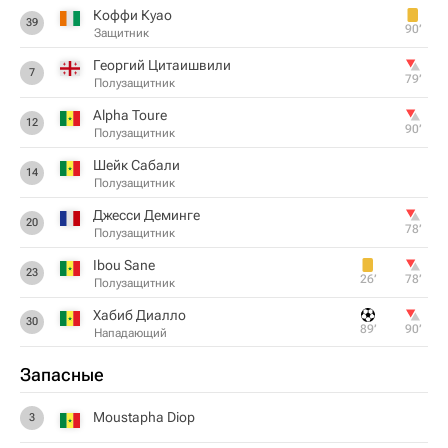
Коффи Куао
39
90‎’‎
Защитник
Георгий Цитаишвили
7
79‎’‎
Полузащитник
Alpha Toure
12
90‎’‎
Полузащитник
Шейк Сабали
14
Полузащитник
Джесси Деминге
20
78‎’‎
Полузащитник
Ibou Sane
23
26‎’‎
78‎’‎
Полузащитник
Хабиб Диалло
30
89‎’‎
90‎’‎
Нападающий
Запасные
Moustapha Diop
3