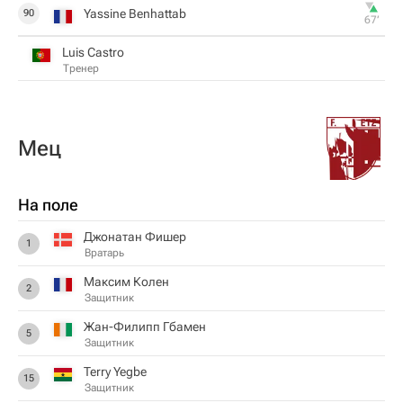
Yassine Benhattab
90
67‎’‎
Luis Castro
Тренер
Мец
На поле
Джонатан Фишер
1
Вратарь
Максим Колен
2
Защитник
Жан-Филипп Гбамен
5
Защитник
Terry Yegbe
15
Защитник