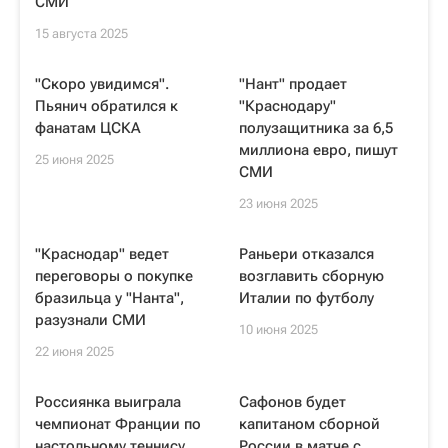
СМИ
15 августа 2025
"Скоро увидимся".
"Нант" продает
Пьянич обратился к
"Краснодару"
фанатам ЦСКА
полузащитника за 6,5
миллиона евро, пишут
25 июня 2025
СМИ
23 июня 2025
"Краснодар" ведет
Раньери отказался
переговоры о покупке
возглавить сборную
бразильца у "Нанта",
Италии по футболу
разузнали СМИ
10 июня 2025
22 июня 2025
Россиянка выиграла
Сафонов будет
чемпионат Франции по
капитаном сборной
настольному теннису
России в матче с