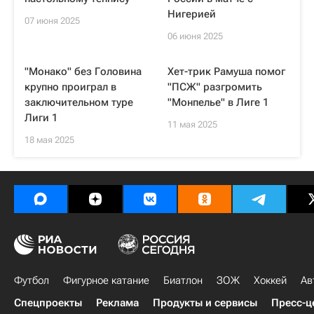
Нигерией
07 июня 2025
06 июня 2025
"Монако" без Головина
Хет-трик Рамуша помог
крупно проиграл в
"ПСЖ" разгромить
заключительном туре
"Монпелье" в Лиге 1
Лиги 1
11 мая 2025
18 мая 2025
Футбол
Фигурное катание
Биатлон
ЗОЖ
Хоккей
Ав
Спецпроекты
Реклама
Продукты и сервисы
Пресс-ц