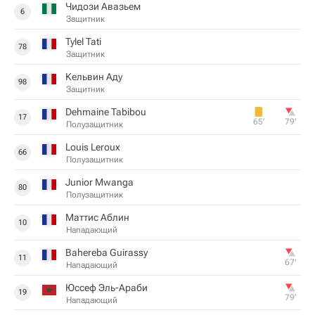
Чидози Авазьем
6
Защитник
Tylel Tati
78
Защитник
Кельвин Аду
98
Защитник
Dehmaine Tabibou
17
65‎’‎
79‎’‎
Полузащитник
Louis Leroux
66
Полузащитник
Junior Mwanga
80
Полузащитник
Маттис Аблин
10
Нападающий
Bahereba Guirassy
11
67‎’‎
Нападающий
Юссеф Эль-Араби
19
79‎’‎
Нападающий