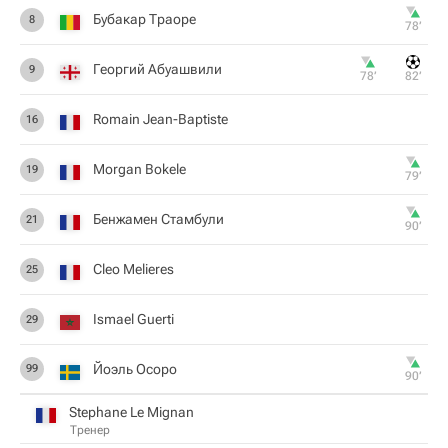
Бубакар Траоре
8
78‎’‎
Георгий Абуашвили
9
78‎’‎
82‎’‎
Romain Jean-Baptiste
16
Morgan Bokele
19
79‎’‎
Бенжамен Стамбули
21
90‎’‎
Cleo Melieres
25
Ismael Guerti
29
Йоэль Осоро
99
90‎’‎
Stephane Le Mignan
Тренер