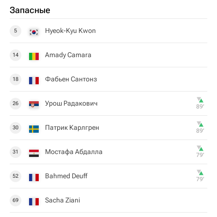
Запасные
Hyeok-Kyu Kwon
5
Amady Camara
14
Фабьен Сантонз
18
Урош Радакович
26
89‎’‎
Патрик Карлгрен
30
89‎’‎
Мостафа Абдалла
31
79‎’‎
Bahmed Deuff
52
79‎’‎
Sacha Ziani
69