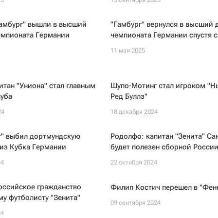
Гамбург" вышли в высший
"Гамбург" вернулся в высший 
емпионата Германии
чемпионата Германии спустя с
11 мая 2025
тан "Униона" стал главным
Шупо-Мотинг стал игроком "Н
луба
Ред Буллз"
24
18 декабря 2024
г" выбил дортмундскую
Родолфо: капитан "Зенита" Са
из Кубка Германии
будет полезен сборной Росси
24
22 октября 2024
оссийское гражданство
Филип Костич перешел в "Фен
у футболисту "Зенита"
09 сентября 2024
24