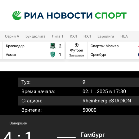
Серия А
Бундеслига
Лига 1
КХЛ
НХЛ
Евролига
НБА
2
Краснодар
Спартак Москва
Футбол
1
Ахмат
Оренбург
Завершен
Тур:
9
Время начала:
02.11.2025 в 17:30
Стадион:
RheinEnergieSTADION
Зрители:
50000
Завершен
4
:
1
Гамбург