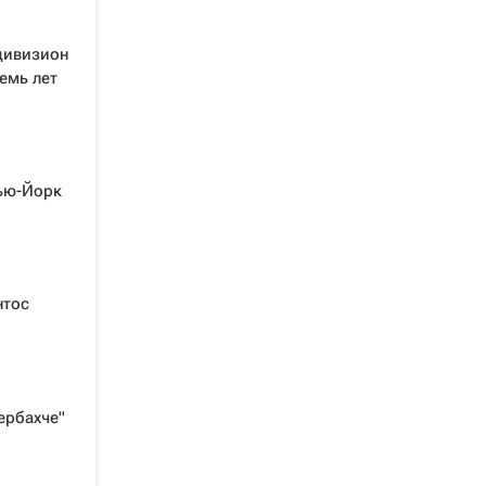
дивизион
емь лет
ью-Йорк
нтос
и
ербахче"