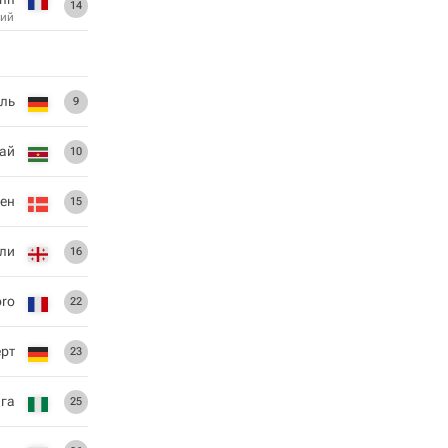
14
ий
ель
9
ай
10
ен
15
ли
16
ro
22
рт
23
га
25