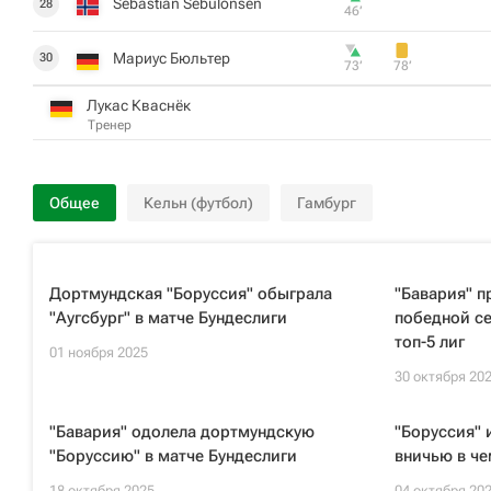
Sebastian Sebulonsen
28
46‎’‎
Мариус Бюльтер
30
73‎’‎
78‎’‎
Лукас Кваснёк
Тренер
Общее
Кельн (футбол)
Гамбург
Дортмундская "Боруссия" обыграла
"Бавария" п
"Аугсбург" в матче Бундеслиги
победной се
топ-5 лиг
01 ноября 2025
30 октября 20
"Бавария" одолела дортмундскую
"Боруссия" 
"Боруссию" в матче Бундеслиги
вничью в ч
18 октября 2025
04 октября 20