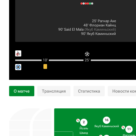
25‎’‎
Рагнар Ахе
48‎’‎
Флориан Кайнц
90‎’‎
Said El Mala
(
Якуб Каминьский
)
90‎’‎
Якуб Каминьский
10‎’‎
25‎’‎
О матче
Трансляция
Статистика
Новости ко
16
2
Якуб Каминьский
Йоэль
11
Шмид
Флориан