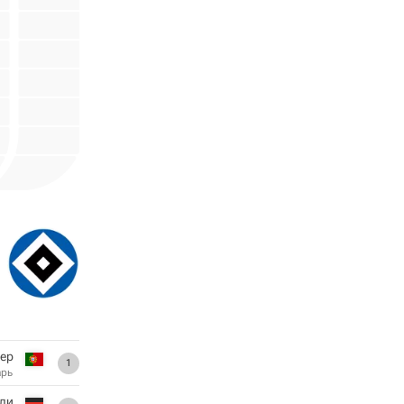
ер
1
арь
ли