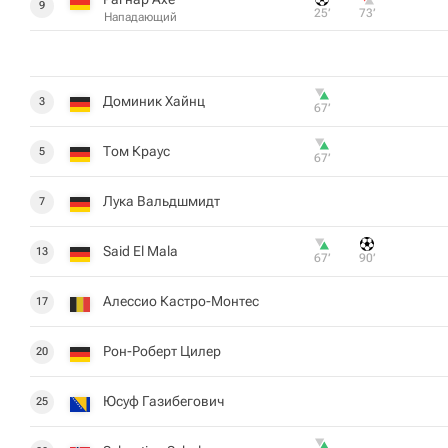
9
25‎’‎
73‎’‎
Нападающий
Доминик Хайнц
3
67‎’‎
Том Краус
5
67‎’‎
Лука Вальдшмидт
7
Said El Mala
13
67‎’‎
90‎’‎
Алессио Кастро-Монтес
17
Рон-Роберт Цилер
20
Юсуф Газибегович
25