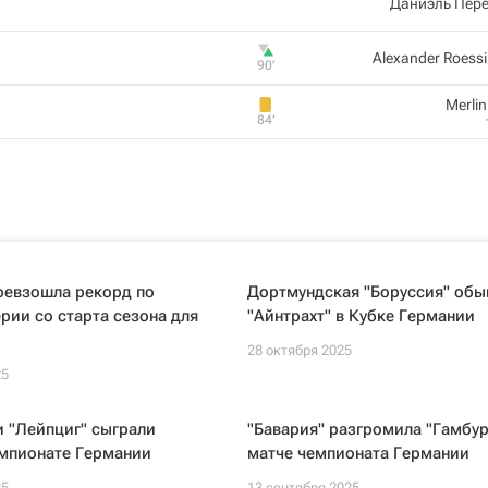
Даниэль Пере
Alexander Roess
90‎’‎
Merlin
84‎’‎
ревзошла рекорд по
Дортмундская "Боруссия" обы
рии со старта сезона для
"Айнтрахт" в Кубке Германии
28 октября 2025
25
и "Лейпциг" сыграли
"Бавария" разгромила "Гамбур
емпионате Германии
матче чемпионата Германии
25
13 сентября 2025