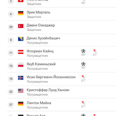
2
46‎’‎
Защитник
Эрик Мартель
6
Защитник
Дженк Озкаджар
39
Защитник
Денис Хусейнбашич
8
Полузащитник
Флориан Кайнц
11
48‎’‎
67‎’‎
Полузащитник
Якуб Каминьский
16
90‎’‎
Полузащитник
Исак-Бергманн Йоханнессон
18
67‎’‎
Полузащитник
Кристоффер Лунд Хансен
32
Полузащитник
Линтон Майна
37
67‎’‎
Полузащитник
Рагнар Ахе