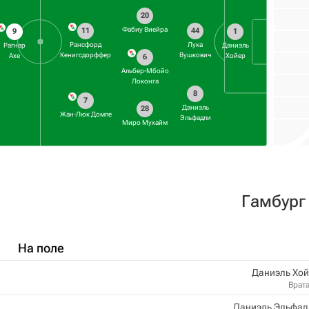
20
Фабиу Виейра
11
44
9
1
Рансфорд
Лука
Рагнар
Даниэль
Кенигсдорффер
Вушкович
Ахе
Хойер
6
Альбер-Мбойо
Локонга
8
7
Даниэль
28
Жан-Люк Домпе
Эльфадли
Миро Мухайм
Гамбург
На поле
Даниэль Хой
Врат
Даниэль Эльфад