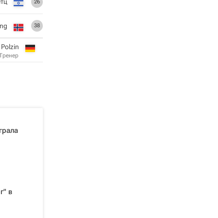
тц
26
ing
38
 Polzin
Тренер
грала
г" в