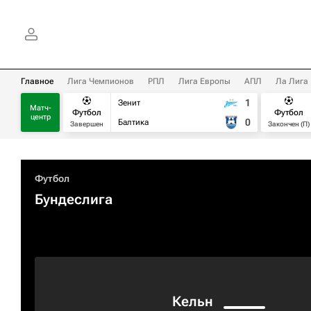
Главное
Лига Чемпионов
РПЛ
Лига Европы
АПЛ
Ла Лига
1
Зенит
Матч-
Футбол
Футбол
центр
0
Балтика
Завершен
Закончен (П)
Футбол
Бундеслига
Кельн