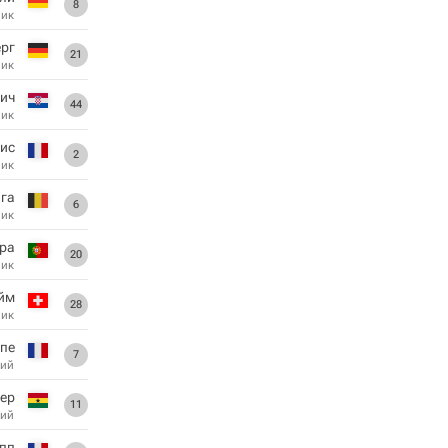
8
ник
рг
21
ник
ич
44
ник
ис
2
ник
га
6
ник
ра
20
ник
йм
28
ник
пе
7
ий
ер
11
ий
пп