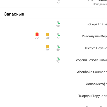
77‎’‎
Нападающ
Запасные
Роберт Глац
90‎’‎
Иммануэль Фер
79‎’‎
78‎’‎
77‎’‎
Юссуф Поульс
79‎’‎
59‎’‎
Георгий Гочолеишви
77‎’‎
Aboubaka Soumaho
Йонас Меффе
Джордан Торунари