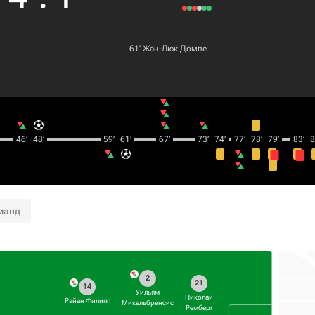
61‎’‎
Жан-Люк Домпе
46‎’‎
48‎’‎
59‎’‎
61‎’‎
67‎’‎
73‎’‎
74‎’‎
77‎’‎
78‎’‎
79‎’‎
83‎’‎
84
манд
2
21
14
Уильям
Николай
Райан Филипп
Микельбренсис
Ремберг