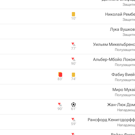
Защит
Николай Рембе
10‎’‎
Защит
Лука Вушков
Защит
Уильям Микельбренс
77‎’‎
Полузащит
Альбер-Мбойо Локон
90‎’‎
Полузащит
Фабиу Вией
83‎’‎
74‎’‎
Полузащит
Миро Муха
Полузащит
Жан-Люк Дом
90‎’‎
61‎’‎
Нападающ
Рансфорд Кенигсдорфф
59‎’‎
Нападающ
Райан Фили