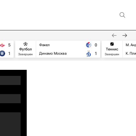
5
0
Факел
М. Ан
Футбол
Теннис
1
1
Динамо Москва
К. Пл
Завершен
Завершен