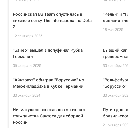
Российская BB Team опустилась в
"Кельн" и "
нижнюю сетку The International по Dota
дивизион ч
2
18 мая 2025
12 сентября 2025
"Байер" вышел в полуфинал Кубка
Бывший капи
Германии
тренером к
06 февраля 2025
30 декабря 20
"Айнтрахт" обыграл "Боруссию" из
"Вольфсбур
Менхенгладбаха в Кубке Германии
"Боруссию" 
30 октября 2024
30 октября 20
Нигматуллин рассказал о значении
Путин дал р
гражданства Сантоса для сборной
бразильском
России
21 октября 20