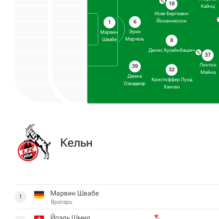
18
Кайнц
Исак-Бергманн
Йоханнессон
6
1
Эрик
Марвин
Мартель
Швабе
8
Денис Хусейнбашич
37
Линтон
39
32
Майна
Дженк
Кристоффер Лунд
Озкаджар
Хансен
Кельн
Марвин Швабе
1
Вратарь
Йоэль Шмид