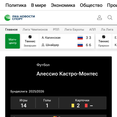
Политика
В мире
Экономика
Общество
Про
Главное
Лига Чемпионов
РПЛ
Лига Европы
АПЛ
Ла Лига
3
3
А. Калинская
Е
Матч-
Теннис
Теннис
центр
6
6
Д. Шнайдер
К
Завершен
Прерван
Футбол
Алессио Кастро-Монтес
Бундеслига
2025/2026
Игры
Голы
Карточки
14
1
2
–