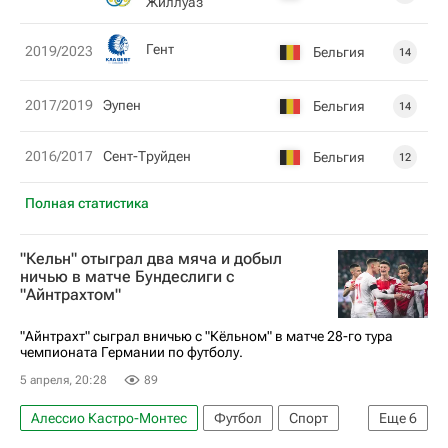
Жиллуаз
Гент
2019/2023
Бельгия
14
2017/2019
Эупен
Бельгия
14
2016/2017
Сент-Труйден
Бельгия
12
Полная статистика
"Кельн" отыграл два мяча и добыл
ничью в матче Бундеслиги с
"Айнтрахтом"
"Айнтрахт" сыграл вничью с "Кёльном" в матче 28-го тура
чемпионата Германии по футболу.
5 апреля, 20:28
89
Алессио Кастро-Монтес
Футбол
Спорт
Еще
6