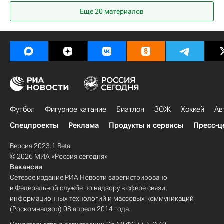
Франкфурт-на-Майне
Йонатан Буркардт
Еще 20 материалов
Кельн (футбол)
Санкт-Паули
Айнтрахт (Франкфурт)
Бундеслига
Футбол
Фигурное катание
Биатлон
ЗОЖ
Хоккей
Ав
Спецпроекты
Реклама
Продукты и сервисы
Пресс-ц
Версия 2023.1 Beta
© 2026 МИА «Россия сегодня»
Вакансии
Сетевое издание РИА Новости зарегистрировано
в Федеральной службе по надзору в сфере связи,
информационных технологий и массовых коммуникаций
(Роскомнадзор) 08 апреля 2014 года.