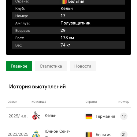
Бельгия
Страна:
Кельн
Клуб:
17
Номер:
Полузащитник
Амплуа:
29
Возраст:
178 см
Рост:
74 кг
Вес:
Главное
Статистика
Новости
История выступлений
сезон
команда
страна
номер
Кельн
2025/ н.в.
Германия
17
Юнион Сент-
2023/2025
Бельгия
21