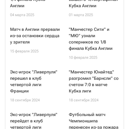
Англии
Кубка Англии
04 марта 2025
01 марта 2025
Матч в Англии прервали
"Манчестер Сити" и
из-за остановки сердца
"МЮ" узнали
у зрителя
соперников по 1/8
финала Кубка Англии
15 февраля 2025
10 февраля 2025
Экс-игрок "Ливерпуля"
"Манчестер Юнайтед"
перешел в клуб
разгромил "Барнсли" со
четвертой лиги
счетом 7:0 в матче
Франции
Кубка лиги
18 сентября 2024
18 сентября 2024
Экс-игрок "Ливерпуля"
Футбольный матч
перейдет в клуб
Чемпионшипа
четвертой лиги
перенесен из-за пожара