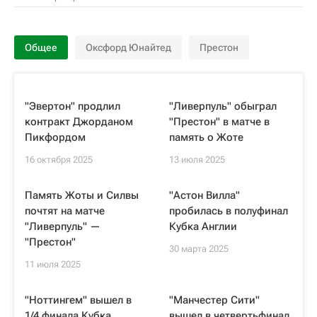
Общее
Оксфорд Юнайтед
Престон
"Эвертон" продлил
"Ливерпуль" обыграл
контракт Джорданом
"Престон" в матче в
Пикфордом
память о Жоте
16 октября 2025
13 июля 2025
Память Жоты и Силвы
"Астон Вилла"
почтят на матче
пробилась в полуфинал
"Ливерпуль" —
Кубка Англии
"Престон"
30 марта 2025
11 июля 2025
"Ноттингем" вышел в
"Манчестер Сити"
1/4 финала Кубка
вышел в четвертьфинал