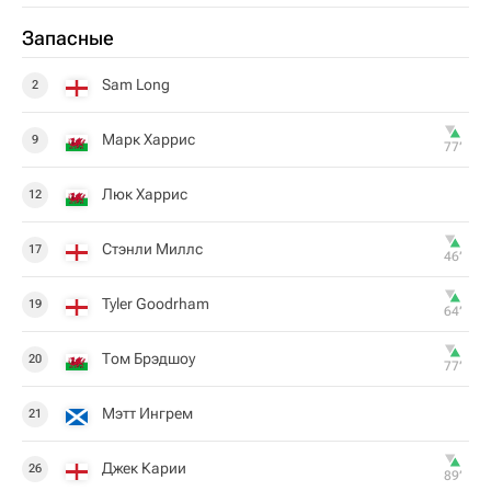
Запасные
Sam Long
2
Марк Харрис
9
77‎’‎
Люк Харрис
12
Стэнли Миллс
17
46‎’‎
Tyler Goodrham
19
64‎’‎
Том Брэдшоу
20
77‎’‎
Мэтт Ингрем
21
Джек Карии
26
89‎’‎