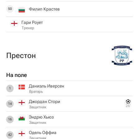
Филип Крастев
50
Гари Роует
Тренер
Престон
На поле
Даниэль Иверсен
1
Вратарь
Джордан Стори
14
26‎’‎
Защитник
Эндрю Хьюз
16
Защитник
Одель Оффиа
42
Защитник