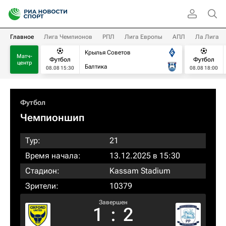
Главное
Лига Чемпионов
РПЛ
Лига Европы
АПЛ
Ла Лига
Крылья Советов
Матч-
Футбол
Футбол
центр
Балтика
08.08 15:30
08.08 18:00
Футбол
Чемпионшип
Тур:
21
Время начала:
13.12.2025 в 15:30
Стадион:
Kassam Stadium
Зрители:
10379
Завершен
1
:
2