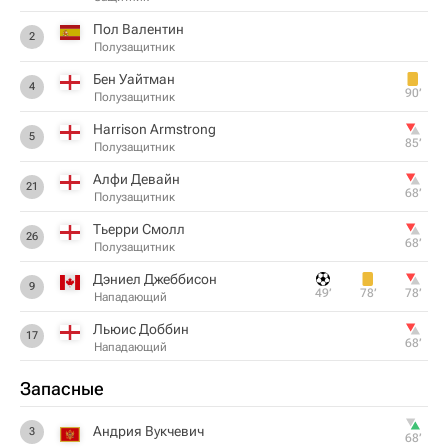
Пол Валентин
2
Полузащитник
Бен Уайтман
4
90‎’‎
Полузащитник
Harrison Armstrong
5
85‎’‎
Полузащитник
Алфи Девайн
21
68‎’‎
Полузащитник
Тьерри Смолл
26
68‎’‎
Полузащитник
Дэниел Джеббисон
9
49‎’‎
78‎’‎
78‎’‎
Нападающий
Льюис Доббин
17
68‎’‎
Нападающий
Запасные
Андрия Вукчевич
3
68‎’‎