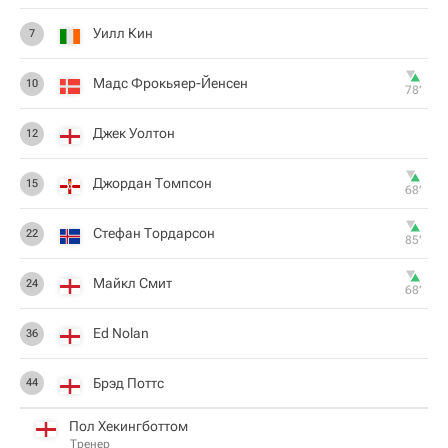
Уилл Кин
7
Мадс Фрокьяер-Йенсен
10
78‎’‎
Джек Уолтон
12
Джордан Томпсон
15
68‎’‎
Стефан Тордарсон
22
85‎’‎
Майкл Смит
24
68‎’‎
Ed Nolan
36
Брэд Поттс
44
Пол Хекингботтом
Тренер