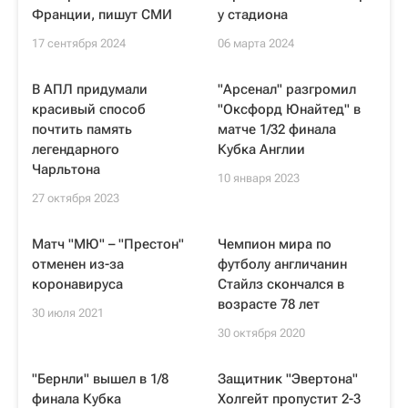
Франции, пишут СМИ
у стадиона
17 сентября 2024
06 марта 2024
В АПЛ придумали
"Арсенал" разгромил
красивый способ
"Оксфорд Юнайтед" в
почтить память
матче 1/32 финала
легендарного
Кубка Англии
Чарльтона
10 января 2023
27 октября 2023
Матч "МЮ" – "Престон"
Чемпион мира по
отменен из-за
футболу англичанин
коронавируса
Стайлз скончался в
возрасте 78 лет
30 июля 2021
30 октября 2020
"Бернли" вышел в 1/8
Защитник "Эвертона"
финала Кубка
Холгейт пропустит 2-3