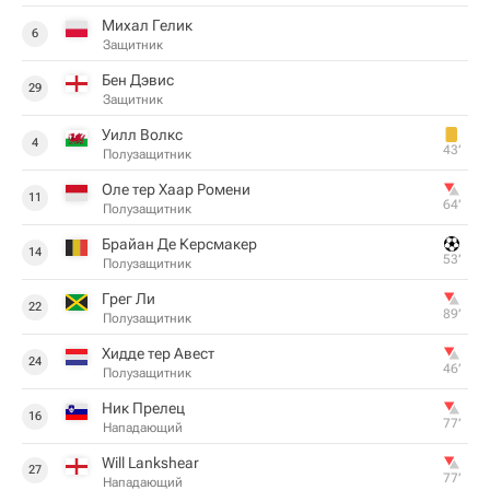
Михал Гелик
6
Защитник
Бен Дэвис
29
Защитник
Уилл Волкс
4
43‎’‎
Полузащитник
Оле тер Хаар Ромени
11
64‎’‎
Полузащитник
Брайан Де Керсмакер
14
53‎’‎
Полузащитник
Грег Ли
22
89‎’‎
Полузащитник
Хидде тер Авест
24
46‎’‎
Полузащитник
Ник Прелец
16
77‎’‎
Нападающий
Will Lankshear
27
77‎’‎
Нападающий