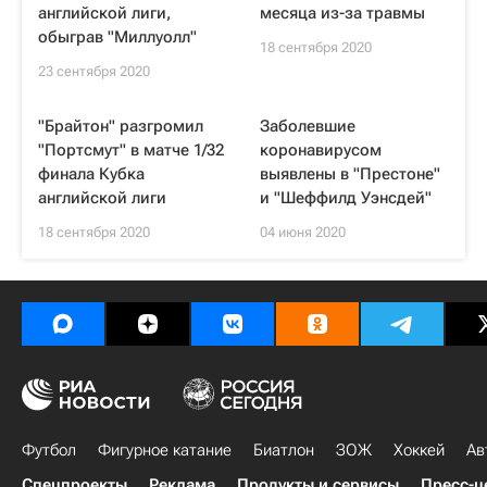
английской лиги,
месяца из-за травмы
обыграв "Миллуолл"
18 сентября 2020
23 сентября 2020
"Брайтон" разгромил
Заболевшие
"Портсмут" в матче 1/32
коронавирусом
финала Кубка
выявлены в "Престоне"
английской лиги
и "Шеффилд Уэнсдей"
18 сентября 2020
04 июня 2020
Футбол
Фигурное катание
Биатлон
ЗОЖ
Хоккей
Ав
Спецпроекты
Реклама
Продукты и сервисы
Пресс-ц