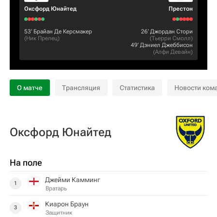
Оксфорд Юнайтед
Престон
53‎’‎
Брайан Де Керсмакер
26‎’‎
Джордан Стори
(
Ник Прелец
)
(
Тьерри Смолл
)
49‎’‎
Дэниел Джеббисон
(
Алфи Девайн
)
О матче
Трансляция
Статистика
Новости ком
Оксфорд Юнайтед
На поле
Джейми Камминг
1
Вратарь
Киарон Браун
3
Защитник