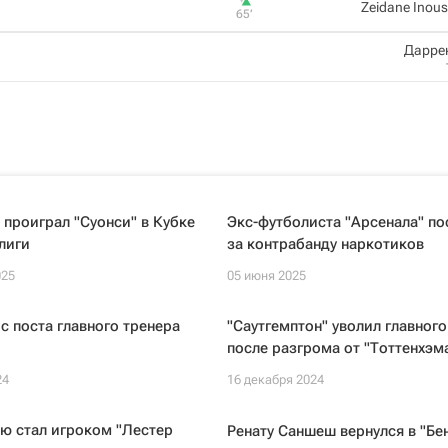
Zeidane Inou
65‎’‎
Дарре
 проиграл "Суонси" в Кубке
Экс-футболиста "Арсенала" п
лиги
за контрабанду наркотиков
025
05 июня 2025
 с поста главного тренера
"Саутгемптон" уволил главного
после разгрома от "Тоттенхэм
24
16 декабря 2024
ю стал игроком "Лестер
Ренату Саншеш вернулся в "Бе