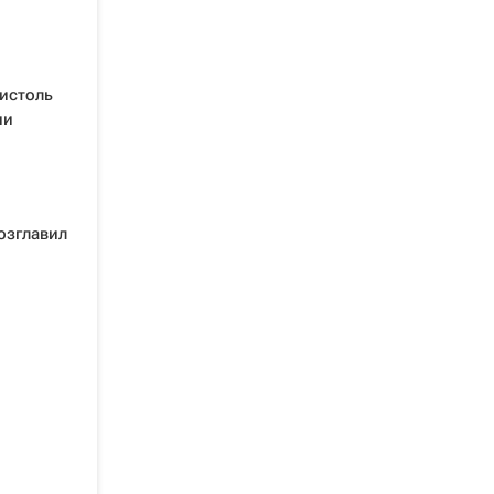
ристоль
ии
озглавил