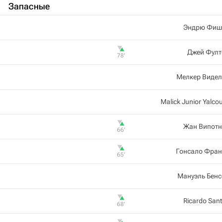
Запасные
Эндрю Фиш
Джей Фулт
78‎’‎
Мелкер Видел
Malick Junior Yalco
Жан Випотн
66‎’‎
Гонсало Фран
65‎’‎
Мануэль Бенс
Ricardo San
68‎’‎