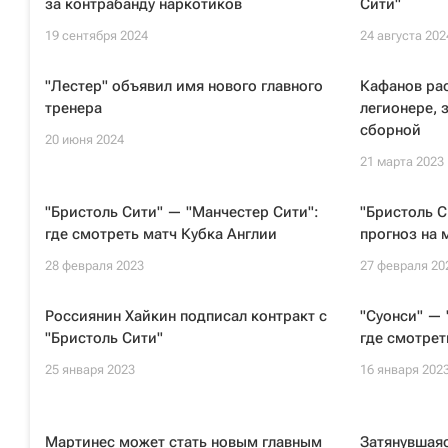
за контрабанду наркотиков
Сити"
19 сентября 2024
24 августа 202
"Лестер" объявил имя нового главного
Кафанов рас
тренера
легионере, 
сборной
20 июня 2024
21 марта 2023
"Бристоль Сити" — "Манчестер Сити":
"Бристоль С
где смотреть матч Кубка Англии
прогноз на 
28 февраля 2023
27 февраля 20
Россиянин Хайкин подписал контракт с
"Суонси" — 
"Бристоль Сити"
где смотрет
25 января 2023
16 января 202
Мартинес может стать новым главным
Затянувшаяс