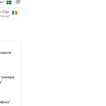
ssa
27
н О’Ди
Тренер
осадили
 тренера
а"
нфику"