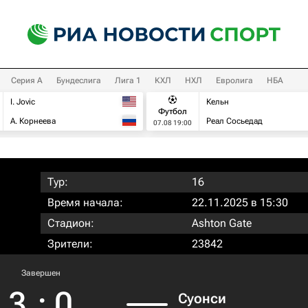
Серия А
Бундеслига
Лига 1
КХЛ
НХЛ
Евролига
НБА
I. Jovic
Кельн
Футбол
А. Корнеева
Реал Сосьедад
07.08 19:00
Тур:
16
Время начала:
22.11.2025 в 15:30
Стадион:
Ashton Gate
Зрители:
23842
Завершен
3
:
0
Суонси