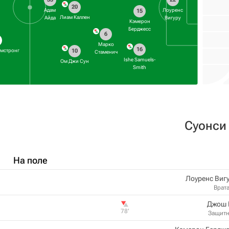
20
Адам
Лоуренс
15
Лиам Каллен
Айда
Вигуру
Кэмерон
Берджесс
6
Марко
16
рмстронг
10
Стаменич
Ishe Samuels-
Ом Джи Сун
Smith
Суонси
На поле
Лоуренс Виг
Врат
Джош 
78‎’‎
Защит