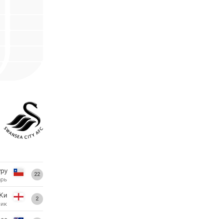
уру
22
арь
Ки
2
ник