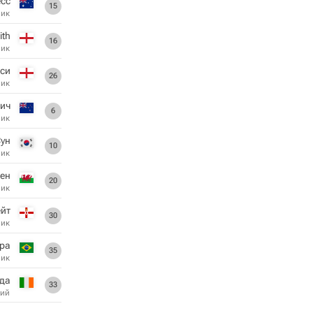
сс
15
ник
ith
16
ник
йси
26
ник
ич
6
ник
ун
10
ник
ен
20
ник
ейт
30
ник
ра
35
ник
да
33
ий