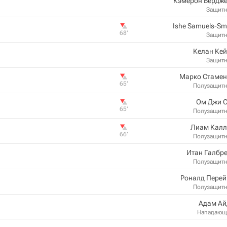
Кэмерон Бердже
Защит
Ishe Samuels-Sm
68‎’‎
Защит
Келан Ке
Защит
Марко Стамен
65‎’‎
Полузащит
Ом Джи С
65‎’‎
Полузащит
Лиам Калл
66‎’‎
Полузащит
Итан Галбр
Полузащит
Роналд Перей
Полузащит
Адам Ай
Нападающ