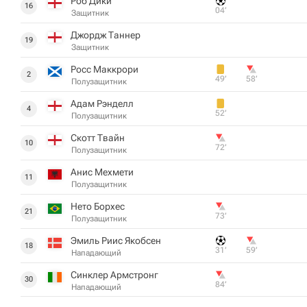
Роб Дики
16
04‎’‎
Защитник
Джордж Таннер
19
Защитник
Росс Маккрори
2
49‎’‎
58‎’‎
Полузащитник
Адам Рэнделл
4
52‎’‎
Полузащитник
Скотт Твайн
10
72‎’‎
Полузащитник
Анис Мехмети
11
Полузащитник
Нето Борхес
21
73‎’‎
Полузащитник
Эмиль Риис Якобсен
18
31‎’‎
59‎’‎
Нападающий
Синклер Армстронг
30
84‎’‎
Нападающий