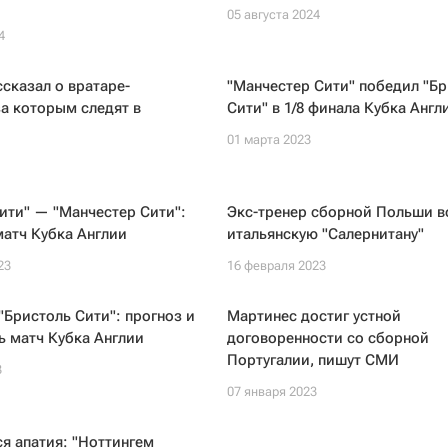
05 августа 2024
4
сказал о вратаре-
"Манчестер Сити" победил "Б
за которым следят в
Сити" в 1/8 финала Кубка Англ
01 марта 2023
ити" — "Манчестер Сити":
Экс-тренер сборной Польши в
матч Кубка Англии
итальянскую "Салернитану"
23
16 февраля 2023
"Бристоль Сити": прогноз и
Мартинес достиг устной
ь матч Кубка Англии
договоренности со сборной
Португалии, пишут СМИ
3
07 января 2023
я апатия: "Ноттингем