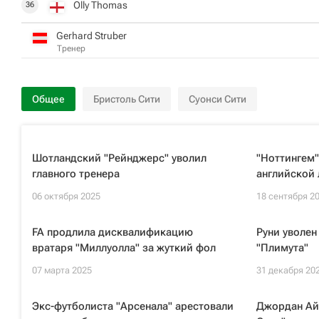
Olly Thomas
36
Gerhard Struber
Тренер
Общее
Бристоль Сити
Суонси Сити
Шотландский "Рейнджерс" уволил
"Ноттингем"
главного тренера
английской 
06 октября 2025
18 сентября 2
FA продлила дисквалификацию
Руни уволен
вратаря "Миллуолла" за жуткий фол
"Плимута"
07 марта 2025
31 декабря 20
Экс-футболиста "Арсенала" арестовали
Джордан Ай