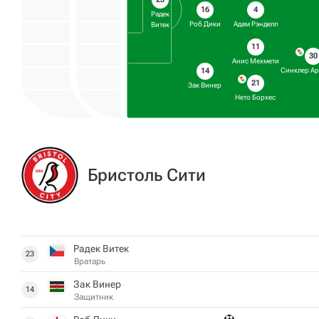
4
16
Радек
Адам Рэнделл
Роб Дики
Витек
11
30
Анис Мехмети
Синклер А
14
21
Зак Винер
Нето Борхес
Бристоль Сити
Радек Витек
23
Вратарь
Зак Винер
14
Защитник