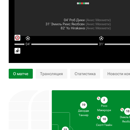
04‎’‎
Роб Дики
(
Анис Мехмети
)
31‎’‎
Эмиль Риис Якобсен
(
Анис Мехмети
)
82‎’‎
Yu Hirakawa
(
Анис Мехмети
)
04‎’‎
31‎’‎
О матче
Трансляция
Статистика
Новости ко
2
19
Росс
Маккрори
Джордж
18
Таннер
Эмиль 
10
Якоб
Скотт Твайн
23