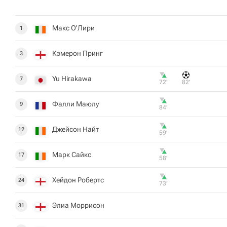
Макс О'Лири
1
Кэмерон Принг
3
Yu Hirakawa
7
72‎’‎
82‎’‎
Фалли Маюлу
9
84‎’‎
Джейсон Найт
12
59‎’‎
Марк Сайкс
17
58‎’‎
Хейдон Робертс
24
73‎’‎
Элиа Моррисон
31