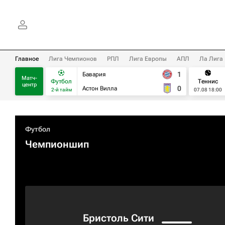
Главное
Лига Чемпионов
РПЛ
Лига Европы
АПЛ
Ла Лига
1
Бавария
Матч-
Футбол
Теннис
центр
0
Астон Вилла
2-й тайм
07.08 18:00
Футбол
Чемпионшип
Бристоль Сити