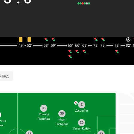
49‎’‎
52‎’‎
58‎’‎
59‎’‎
65‎’‎
66‎’‎
68‎’‎
72‎’‎
73‎’‎
78‎’‎
82‎’‎
8
манд
2
35
Джош Ки
30
Роналд
Перейра
Итан
Риис
26
Галбрейт
сен
Келан Кейси
33
22