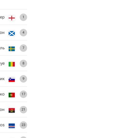
ер
1
он
4
ль
7
uye
8
ик
9
ко
17
он
21
tos
23