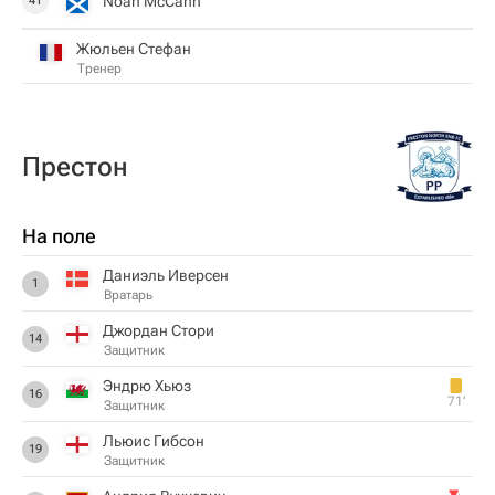
Noah McCann
41
Жюльен Стефан
Тренер
Престон
На поле
Даниэль Иверсен
1
Вратарь
Джордан Стори
14
Защитник
Эндрю Хьюз
16
71‎’‎
Защитник
Льюис Гибсон
19
Защитник