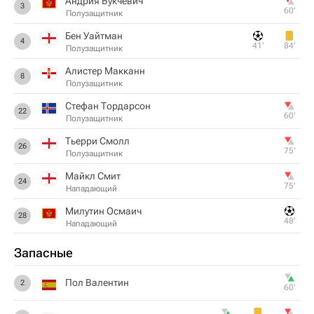
Андрия Вукчевич
3
60‎’‎
Полузащитник
Бен Уайтман
4
41‎’‎
84‎’‎
Полузащитник
Алистер Макканн
8
Полузащитник
Стефан Тордарсон
22
60‎’‎
Полузащитник
Тьерри Смолл
26
75‎’‎
Полузащитник
Майкл Смит
24
75‎’‎
Нападающий
Милутин Осмаич
28
48‎’‎
Нападающий
Запасные
Пол Валентин
2
60‎’‎