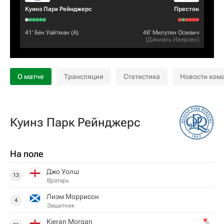
Куинз Парк Рейнджерс
Престон
41‎’‎
Бен Уайтман
(А)
48‎’‎
Милутин Осмаич
(
Даниэль Иверсен
)
О матче
Трансляция
Статистика
Новости ком
Куинз Парк Рейнджерс
На поле
Джо Уолш
13
Вратарь
Лиэм Моррисон
4
Защитник
Kieran Morgan