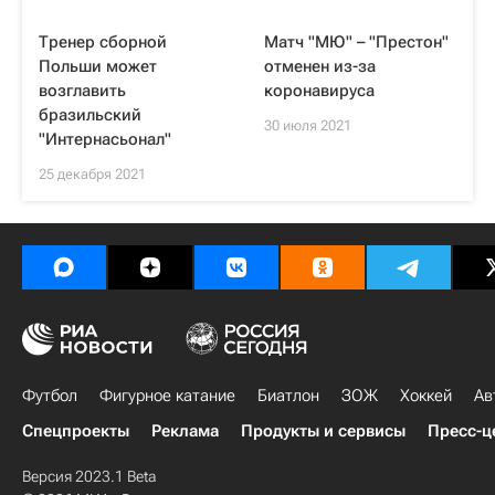
Тренер сборной
Матч "МЮ" – "Престон"
Польши может
отменен из-за
возглавить
коронавируса
бразильский
30 июля 2021
"Интернасьонал"
25 декабря 2021
Футбол
Фигурное катание
Биатлон
ЗОЖ
Хоккей
Ав
Спецпроекты
Реклама
Продукты и сервисы
Пресс-ц
Версия 2023.1 Beta