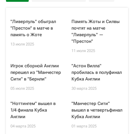
"Ливерпуль" обыграл
Память Жоты и Силвы
"Престон" в матче в
почтят на матче
память о Жоте
"Ливерпуль" —
"Престон"
13 июля 2025
11 июля 2025
Игрок сборной Англии
"Астон Вилла"
перешел из "Манчестер
пробилась в полуфинал
Сити" в "Бернли"
Кубка Англии
05 июля 2025
30 марта 2025
"Ноттингем" вышел в
"Манчестер Сити"
1/4 финала Кубка
вышел в четвертьфинал
Англии
Кубка Англии
04 марта 2025
01 марта 2025