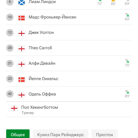
Лиам Линдси
6
75‎’‎
86‎’‎
89‎’‎
Мадс Фрокьяер-Йенсен
10
60‎’‎
Джек Уолтон
12
Theo Carroll
20
Алфи Девайн
21
75‎’‎
Йеппе Оккельс
23
Одель Оффиа
42
89‎’‎
Пол Хекингботтом
Тренер
Общее
Куинз Парк Рейнджерс
Престон