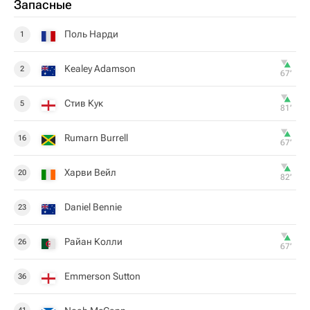
Запасные
Поль Нарди
1
Kealey Adamson
2
67‎’‎
Стив Кук
5
81‎’‎
Rumarn Burrell
16
67‎’‎
Харви Вейл
20
82‎’‎
Daniel Bennie
23
Райан Колли
26
67‎’‎
Emmerson Sutton
36