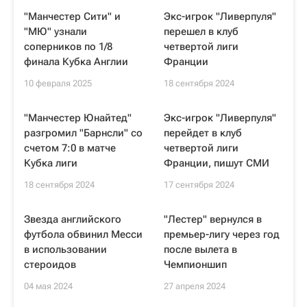
"Манчестер Сити" и
Экс-игрок "Ливерпуля"
"МЮ" узнали
перешел в клуб
соперников по 1/8
четвертой лиги
финала Кубка Англии
Франции
10 февраля 2025
18 сентября 2024
"Манчестер Юнайтед"
Экс-игрок "Ливерпуля"
разгромил "Барнсли" со
перейдет в клуб
счетом 7:0 в матче
четвертой лиги
Кубка лиги
Франции, пишут СМИ
18 сентября 2024
17 сентября 2024
Звезда английского
"Лестер" вернулся в
футбола обвинил Месси
премьер-лигу через год
в использовании
после вылета в
стероидов
Чемпионшип
04 мая 2024
27 апреля 2024