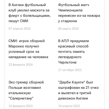
В Англии футбольный
Футбольный матч
клуб уволил маскота за
Чемпионшипа
флирт с болельщицами,
перенесен из-за пожара
пишут СМИ
у стадиона
07 апреля 2024
06 марта 2024
СМИ: игрок сборной
В АПЛ придумали
Марокко получил
красивый способ
условный срок за
почтить память
нападение на человека
легендарного
Чарльтона
23 февраля 2024
27 октября 2023
Экс-тренер сборной
"Дерби Каунти" был
Польши возглавил
оштрафован на 21 очко
итальянскую
и вылетел в третий
"Салернитану"
дивизион Англии
16 февраля 2023
18 апреля 2022