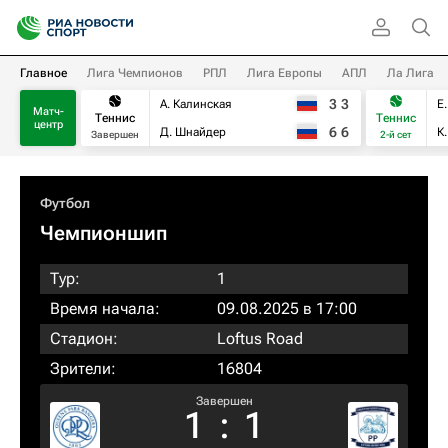
Главное
Лига Чемпионов
РПЛ
Лига Европы
АПЛ
Ла Лига
3
3
А. Калинская
Е
Матч-
Теннис
Теннис
центр
6
6
Д. Шнайдер
К
Завершен
2-й сет
Футбол
Чемпионшип
Тур:
1
Время начала:
09.08.2025 в 17:00
Стадион:
Loftus Road
Зрители:
16804
Завершен
1
:
1