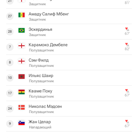
21
81‎’‎
Защитник
Амаду Салиф Мбенг
27
Защитник
Эскердинья
28
67‎’‎
Защитник
Карамоко Дембеле
7
82‎’‎
Полузащитник
Сэм Филд
8
Полузащитник
Ильяс Шаир
10
Полузащитник
Кваме Поку
17
67‎’‎
Полузащитник
Николас Мэдсен
24
Полузащитник
Жан Целар
9
67‎’‎
Нападающий