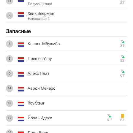
18
82‎’‎
Полузащитник
Хенк Веерман
9
Нападающий
Запасные
Ксавье Мбуямба
4
31‎’‎
Прешес Угву
5
82‎’‎
Алекс Плат
6
61‎’‎
Аарон Мейерс
14
Roy Steur
16
Йоэль Идехо
17
61‎’‎
63‎’‎
Дион Влак
22