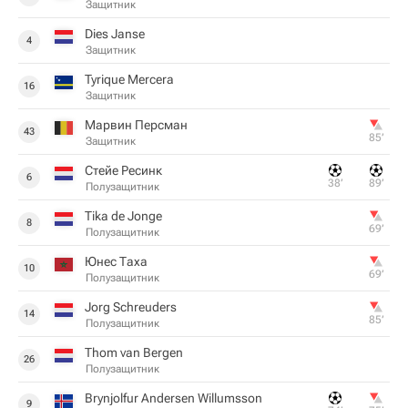
Защитник
Dies Janse
4
Защитник
Tyrique Mercera
16
Защитник
Марвин Персман
43
85‎’‎
Защитник
Стейе Ресинк
6
38‎’‎
89‎’‎
Полузащитник
Tika de Jonge
8
69‎’‎
Полузащитник
Юнес Таха
10
69‎’‎
Полузащитник
Jorg Schreuders
14
85‎’‎
Полузащитник
Thom van Bergen
26
Полузащитник
Brynjolfur Andersen Willumsson
9