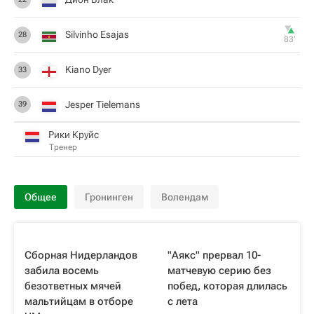
Silvinho Esajas
28
83‎’‎
Kiano Dyer
33
Jesper Tielemans
39
Рики Круйс
Тренер
Общее
Гронинген
Волендам
Сборная Нидерландов
"Аякс" прервал 10-
забила восемь
матчевую серию без
безответных мячей
побед, которая длилась
мальтийцам в отборе
с лета