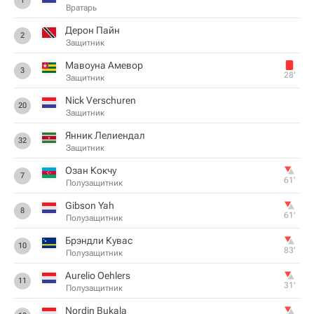
1
Вратарь
Дерон Пайн
2
Защитник
Мавоуна Амевор
3
28‎’‎
Защитник
Nick Verschuren
20
Защитник
Янник Лелиендал
32
Защитник
Озан Кокчу
7
61‎’‎
Полузащитник
Gibson Yah
8
61‎’‎
Полузащитник
Брэндли Кувас
10
83‎’‎
Полузащитник
Aurelio Oehlers
11
31‎’‎
Полузащитник
Nordin Bukala