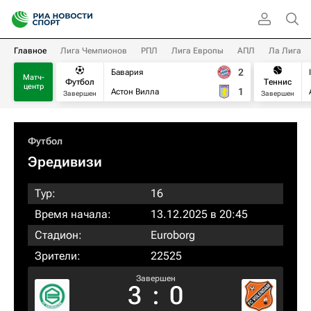
Главное
Лига Чемпионов
РПЛ
Лига Европы
АПЛ
Ла Лига
2
Бавария
Матч-
Футбол
Теннис
центр
1
Астон Вилла
Завершен
Завершен
Футбол
Эредивизи
Тур:
16
Время начала:
13.12.2025 в 20:45
Стадион:
Euroborg
Зрители:
22525
Завершен
3
:
0