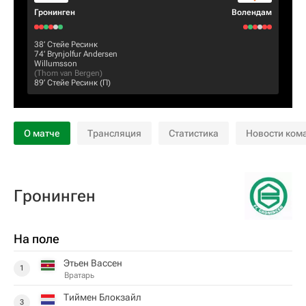
Гронинген
Волендам
38‎’‎
Стейе Ресинк
74‎’‎
Brynjolfur Andersen
Willumsson
(
Thom van Bergen
)
89‎’‎
Стейе Ресинк
(П)
О матче
Трансляция
Статистика
Новости ком
Гронинген
На поле
Этьен Вассен
1
Вратарь
Тиймен Блокзайл
3