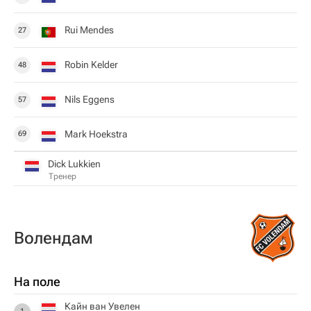
Rui Mendes
27
Robin Kelder
48
Nils Eggens
57
Mark Hoekstra
69
Dick Lukkien
Тренер
Волендам
На поле
Кайн ван Увелен