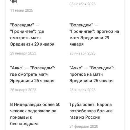
ЧМ
03 ноября 2023
11 июня 2025
"Волендам" —
"Волендам" —
"Гронинген": где
"Гронинген": прогноз на
смотреть матч
матч Эредивизи 29
Эредивизи 29 января
января
29 января 2023
28 января 2023
"Аякс" — "Волендам":
"Аякс" — "Волендам":
где смотреть матч
прогноз на матч
Эредивизи 26 января
Эредивизи 26 января
26 января 2023
25 января 2023
В Нидерландах более 50
Труба зовет: Европа
человек задержали за
потребовала больше
призывы к
газа из России
беспорядкам
24 февраля 2020