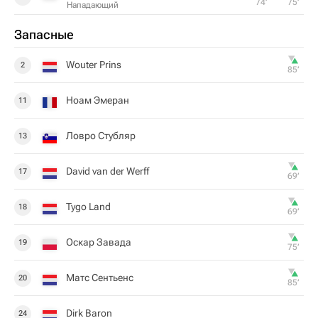
74‎’‎
75‎’‎
Нападающий
Запасные
Wouter Prins
2
85‎’‎
Ноам Эмеран
11
Ловро Стубляр
13
David van der Werff
17
69‎’‎
Tygo Land
18
69‎’‎
Оскар Завада
19
75‎’‎
Матс Сентьенс
20
85‎’‎
Dirk Baron
24