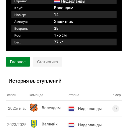
Нидерланды
Страна:
Волендам
Клуб:
14
Номер:
Защитник
Амплуа:
38
Возраст:
176 см
Рост:
77 кг
Вес:
Главное
Статистика
История выступлений
сезон
команда
страна
номер
Волендам
2025/ н.в.
Нидерланды
14
Валвейк
2023/2025
Нидерланды