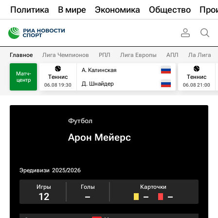
Политика
В мире
Экономика
Общество
Про
Главное
Лига Чемпионов
РПЛ
Лига Европы
АПЛ
Ла Лига
А. Калинская
Матч-
Теннис
Теннис
центр
Д. Шнайдер
06.08 19:30
06.08 21:00
Футбол
Арон Мейерс
Эредивизи
2025/2026
Игры
Голы
Карточки
12
–
–
–