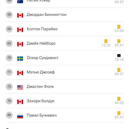
Натан Уокер
26
59:57
Джордан Биннингтон
50
Колтон Парайко
55
22:04
Джейк Нейборс
63
13:22
59:41
Оскар Сундквист
70
18:10
Мэтью Джозеф
71
59:57
Джастин Фолк
72
Захари Болдук
76
44:05
Павел Бучневич
89
59:41