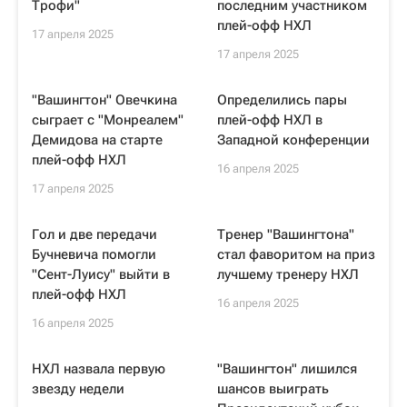
Трофи"
последним участником
плей-офф НХЛ
17 апреля 2025
17 апреля 2025
"Вашингтон" Овечкина
Определились пары
сыграет с "Монреалем"
плей-офф НХЛ в
Демидова на старте
Западной конференции
плей-офф НХЛ
16 апреля 2025
17 апреля 2025
Гол и две передачи
Тренер "Вашингтона"
Бучневича помогли
стал фаворитом на приз
"Сент-Луису" выйти в
лучшему тренеру НХЛ
плей-офф НХЛ
16 апреля 2025
16 апреля 2025
НХЛ назвала первую
"Вашингтон" лишился
звезду недели
шансов выиграть