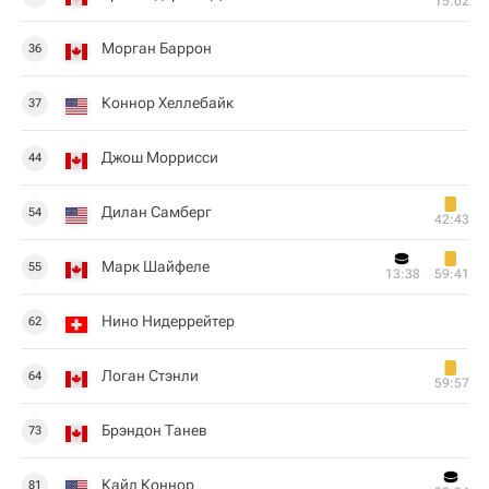
15:02
Морган Баррон
36
Коннор Хеллебайк
37
Джош Моррисси
44
Дилан Самберг
54
42:43
Марк Шайфеле
55
13:38
59:41
Нино Нидеррейтер
62
Логан Стэнли
64
59:57
Брэндон Танев
73
Кайл Коннор
81