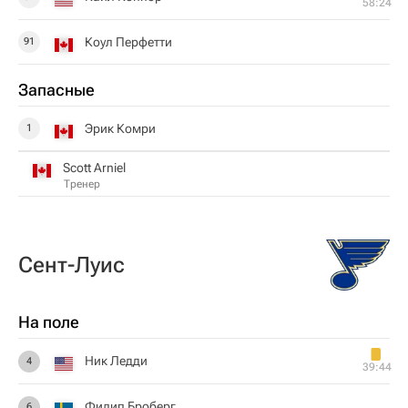
58:24
Коул Перфетти
91
Запасные
Эрик Комри
1
Scott Arniel
Тренер
Сент-Луис
На поле
Ник Ледди
4
39:44
Филип Броберг
6