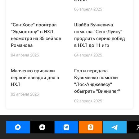
06 апреля 2025
"Сан-Хосе" проиграл
Шайба Бучневича
"Эдмонтону" в НХЛ,
помогла "Сент-Луису"
несмотря на 35 сейвов
продлить серию побед
Романова
в НХЛ до 11 игр
04 апреля 2025
04 апреля 2025
Марченко признали
Гол и передача
первой звездой дня в
Кузьменко помогли
НХЛ
"Лос-Анджелесу"
обыграть "Виннипег"
02 апреля 2025
02 апреля 2025