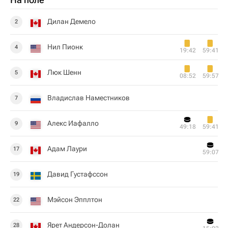
Дилан Демело
2
Нил Пионк
4
19:42
59:41
Люк Шенн
5
08:52
59:57
Владислав Наместников
7
Алекс Иафалло
9
49:18
59:41
Адам Лаури
17
59:07
Давид Густафссон
19
Мэйсон Эпплтон
22
Ярет Андерсон-Долан
28