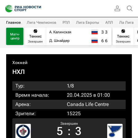
Главное
Лига Чемпионов
РПЛ
Лига Европы
АПЛ
Ла Лига
3
3
А. Калинская
Матч-
Теннис
Теннис
центр
6
6
Д. Шнайдер
Завершен
Завершен
Хоккей
НХЛ
Тур:
1/8
Время начала:
20.04.2025 в 01:00
Арена:
Canada Life Centre
Зрители:
15225
Завершен
5
:
3