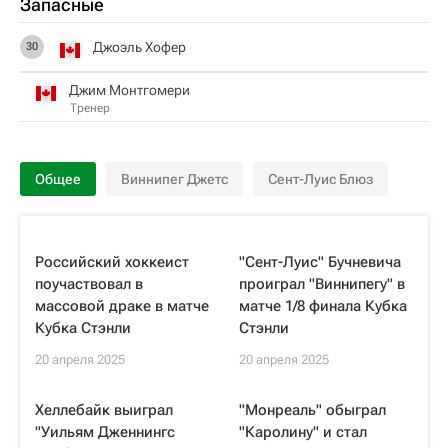
Запасные
Джоэль Хофер
30
Джим Монтгомери
Тренер
Общее
Виннипег Джетс
Сент-Луис Блюз
Российский хоккеист
"Сент-Луис" Бучневича
поучаствовал в
проиграл "Виннипегу" в
массовой драке в матче
матче 1/8 финала Кубка
Кубка Стэнли
Стэнли
20 апреля 2025
20 апреля 2025
Хеллебайк выиграл
"Монреаль" обыграл
"Уильям Дженнингс
"Каролину" и стал