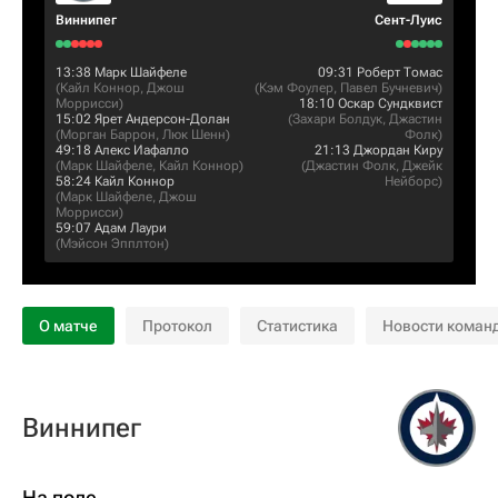
Виннипег
Сент-Луис
13:38
Марк Шайфеле
09:31
Роберт Томас
(
Кайл Коннор
,
Джош
(
Кэм Фоулер
,
Павел Бучневич
)
Моррисси
)
18:10
Оскар Сундквист
15:02
Ярет Андерсон-Долан
(
Захари Болдук
,
Джастин
(
Морган Баррон
,
Люк Шенн
)
Фолк
)
49:18
Алекс Иафалло
21:13
Джордан Киру
(
Марк Шайфеле
,
Кайл Коннор
)
(
Джастин Фолк
,
Джейк
58:24
Кайл Коннор
Нейборс
)
(
Марк Шайфеле
,
Джош
Моррисси
)
59:07
Адам Лаури
(
Мэйсон Эпплтон
)
О матче
Протокол
Статистика
Новости коман
Виннипег
На поле