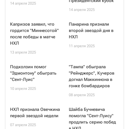
Президентский кубок
14 апреля 2025
14 апреля 2025
Капризов заявил, что
Панарина признали
гордится "Миннесотой"
второй звездой дня в
после победы в матче
НХЛ
НХЛ
11 апреля 2025
13 апреля 2025
Подколзин помог
"Тампа" обыграла
"Эдмонтону" обыграть
"Рейнджерс", Кучеров
"Сент-Луис"
догнал Маккиннона в
гонке бомбардиров
10 апреля 2025
08 апреля 2025
НХЛ признала Овечкина
Шайба Бучневича
первой звездой недели
помогла "Сент-Луису"
продлить серию побед
07 апреля 2025
в НХЛ