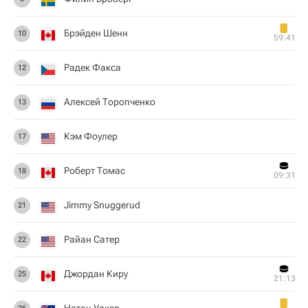
Брэйден Шенн
10
59:41
Радек Факса
12
Алексей Торопченко
13
Кэм Фоулер
17
Роберт Томас
18
09:31
Jimmy Snuggerud
21
Райан Сатер
22
Джордан Киру
25
21:13