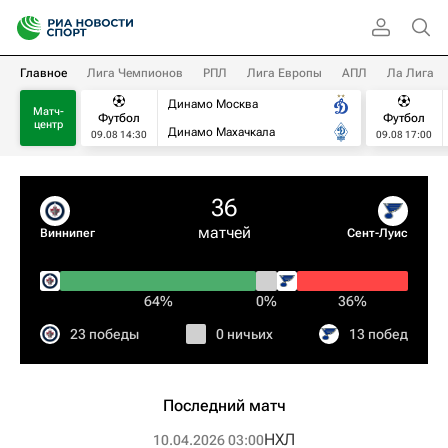
Главное
Лига Чемпионов
РПЛ
Лига Европы
АПЛ
Ла Лига
Динамо Москва
Матч-
Футбол
Футбол
центр
Динамо Махачкала
09.08 14:30
09.08 17:00
36
матчей
Виннипег
Сент-Луис
64%
0%
36%
23 победы
0 ничьих
13 побед
Последний матч
НХЛ
10.04.2026 03:00