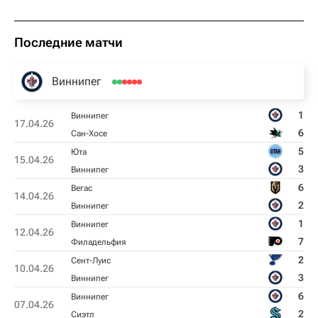
Последние матчи
Виннипег
1
Виннипег
17.04.26
6
Сан-Хосе
5
Юта
15.04.26
3
Виннипег
6
Вегас
14.04.26
2
Виннипег
1
Виннипег
12.04.26
7
Филадельфия
2
Сент-Луис
10.04.26
3
Виннипег
6
Виннипег
07.04.26
2
Сиэтл