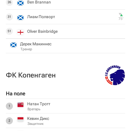
Ben Brannan
26
Лиам Полворт
31
75‎’‎
Oliver Bainbridge
51
Дерек Макиннес
Тренер
ФК Копенгаген
На поле
Натан Тротт
1
Вратарь
Кевин Дикс
2
Защитник