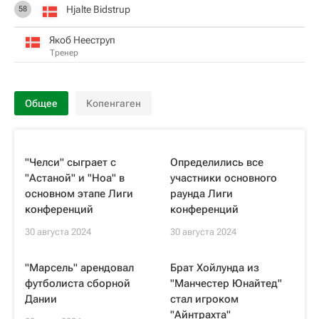
Hjalte Bidstrup
58
Якоб Нееструп
Тренер
Общее
Копенгаген
"Челси" сыграет с
Определились все
"Астаной" и "Ноа" в
участники основного
основном этапе Лиги
раунда Лиги
конференций
конференций
30 августа 2024
30 августа 2024
"Марсель" арендовал
Брат Хойлунда из
футболиста сборной
"Манчестер Юнайтед"
Дании
стал игроком
"Айнтрахта"