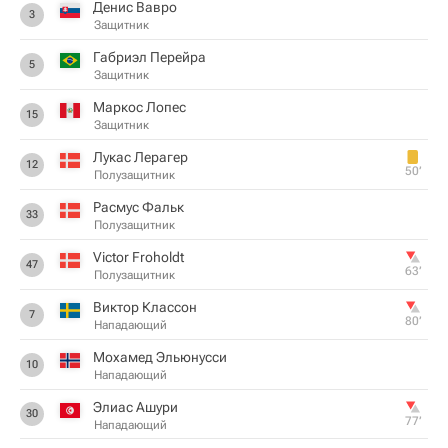
Денис Вавро
3
Защитник
Габриэл Перейра
5
Защитник
Маркос Лопес
15
Защитник
Лукас Лерагер
12
50‎’‎
Полузащитник
Расмус Фальк
33
Полузащитник
Victor Froholdt
47
63‎’‎
Полузащитник
Виктор Классон
7
80‎’‎
Нападающий
Мохамед Эльюнусси
10
Нападающий
Элиас Ашури
30
77‎’‎
Нападающий