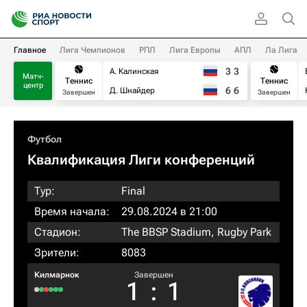
Главное
Лига Чемпионов
РПЛ
Лига Европы
АПЛ
Ла Лига
3
3
А. Калинская
Матч-
Теннис
Теннис
центр
6
6
Д. Шнайдер
Завершен
Завершен
Футбол
Квалификация Лиги конференций
Тур:
Final
Время начала:
29.08.2024 в 21:00
Стадион:
The BBSP Stadium, Rugby Park
Зрители:
8083
Килмарнок
Завершен
1
:
1