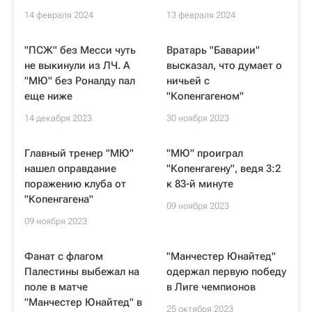
14 февраля 2024
13 февраля 2024
"ПСЖ" без Месси чуть
Вратарь "Баварии"
не выкинули из ЛЧ. А
высказал, что думает о
"МЮ" без Роналду пал
ничьей с
еще ниже
"Копенгагеном"
14 декабря 2023
30 ноября 2023
Главный тренер "МЮ"
"МЮ" проиграл
нашел оправдание
"Копенгагену", ведя 3:2
поражению клуба от
к 83-й минуте
"Копенгагена"
09 ноября 2023
09 ноября 2023
Фанат с флагом
"Манчестер Юнайтед"
Палестины выбежал на
одержал первую победу
поле в матче
в Лиге чемпионов
"Манчестер Юнайтед" в
25 октября 2023