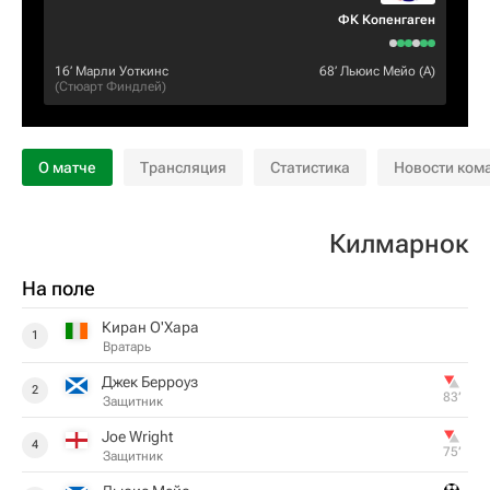
ФК Копенгаген
16‎’‎
Марли Уоткинс
68‎’‎
Льюис Мейо
(А)
(
Стюарт Финдлей
)
О матче
Трансляция
Статистика
Новости ком
Килмарнок
На поле
Киран О'Хара
1
Вратарь
Джек Берроуз
2
83‎’‎
Защитник
Joe Wright
4
75‎’‎
Защитник