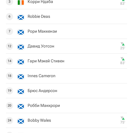
Корри Ндаба
3
83‎’‎
Robbie Deas
6
Рори Маккензи
7
Давид Уотсон
12
25‎’‎
Гари Мэкей Стивен
14
83‎’‎
Innes Cameron
18
Брюс Андерсон
19
Робби Маккрори
20
Bobby Wales
24
75‎’‎