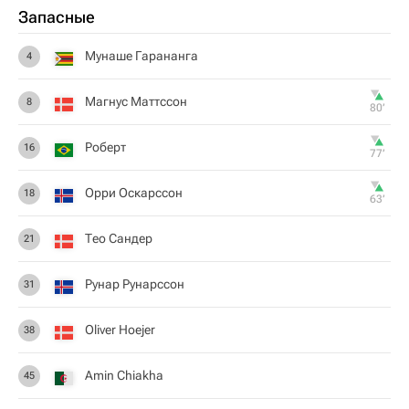
Запасные
Мунаше Гарананга
4
Магнус Маттссон
8
80‎’‎
Роберт
16
77‎’‎
Орри Оскарссон
18
63‎’‎
Тео Сандер
21
Рунар Рунарссон
31
Oliver Hoejer
38
Amin Chiakha
45