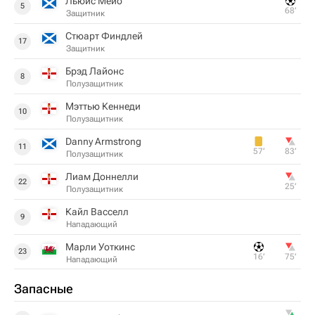
Льюис Мейо
5
68‎’‎
Защитник
Стюарт Финдлей
17
Защитник
Брэд Лайонс
8
Полузащитник
Мэттью Кеннеди
10
Полузащитник
Danny Armstrong
11
57‎’‎
83‎’‎
Полузащитник
Лиам Доннелли
22
25‎’‎
Полузащитник
Кайл Васселл
9
Нападающий
Марли Уоткинс
23
16‎’‎
75‎’‎
Нападающий
Запасные