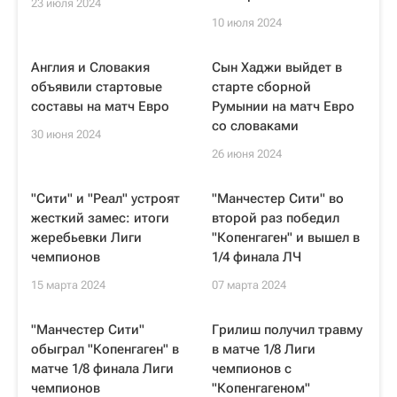
23 июля 2024
10 июля 2024
Англия и Словакия
Сын Хаджи выйдет в
объявили стартовые
старте сборной
составы на матч Евро
Румынии на матч Евро
со словаками
30 июня 2024
26 июня 2024
"Сити" и "Реал" устроят
"Манчестер Сити" во
жесткий замес: итоги
второй раз победил
жеребьевки Лиги
"Копенгаген" и вышел в
чемпионов
1/4 финала ЛЧ
15 марта 2024
07 марта 2024
"Манчестер Сити"
Грилиш получил травму
обыграл "Копенгаген" в
в матче 1/8 Лиги
матче 1/8 финала Лиги
чемпионов с
чемпионов
"Копенгагеном"