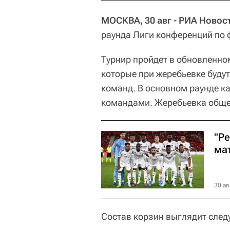
МОСКВА, 30 авг - РИА Новос
раунда Лиги конференций по 
Турнир пройдет в обновленном
которые при жеребьевке буду
команд. В основном раунде к
командами. Жеребьевка общег
"Р
ма
30 ав
Состав корзин выглядит сле