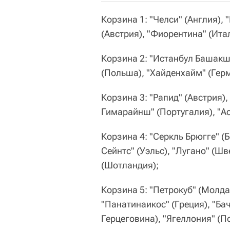
Корзина 1: "Челси" (Англия), 
(Австрия), "Фиорентина" (Итал
Корзина 2: "Истанбул Башакше
(Польша), "Хайденхайм" (Гер
Корзина 3: "Рапид" (Австрия)
Гимарайнш" (Португалия), "Ас
Корзина 4: "Серкль Брюгге" (
Сейнтс" (Уэльс), "Лугано" (Шв
(Шотландия);
Корзина 5: "Петрокуб" (Молда
"Панатинаикос" (Греция), "Бач
Герцеговина), "Ягеллония" (П