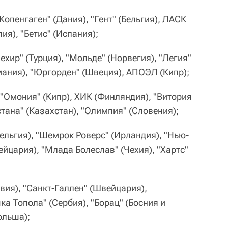
"Копенгаген" (Дания), "Гент" (Бельгия), ЛАСК
ия), "Бетис" (Испания);
хир" (Турция), "Мольде" (Норвегия), "Легия"
мания), "Юргорден" (Швеция), АПОЭЛ (Кипр);
, "Омония" (Кипр), ХИК (Финляндия), "Витория
тана" (Казахстан), "Олимпия" (Словения);
Бельгия), "Шемрок Роверс" (Ирландия), "Нью-
ейцария), "Млада Болеслав" (Чехия), "Хартс"
вия), "Санкт-Галлен" (Швейцария),
ка Топола" (Сербия), "Борац" (Босния и
ольша);