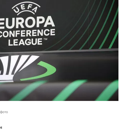
 фото
н