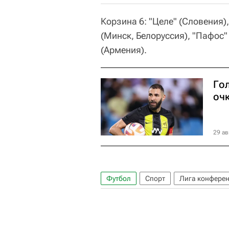
Корзина 6: "Целе" (Словения)
(Минск, Белоруссия), "Пафос" 
(Армения).
Гол
оч
29 ав
Футбол
Спорт
Лига конфере