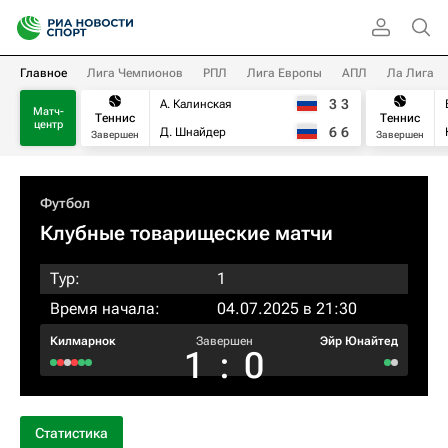
Главное
Лига Чемпионов
РПЛ
Лига Европы
АПЛ
Ла Лига
3
3
А. Калинская
Матч-
Теннис
Теннис
центр
6
6
Д. Шнайдер
Завершен
Завершен
Футбол
Клубные товарищеские матчи
Тур:
1
Время начала:
04.07.2025 в 21:30
Килмарнок
Завершен
Эйр Юнайтед
1
:
0
Статистика