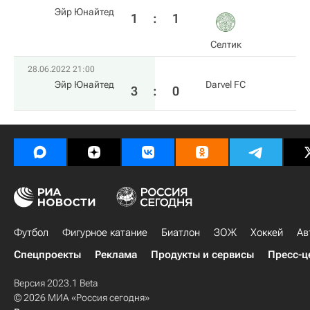
Эйр Юнайтед
1
:
1
Селтик
28.06.2022 21:00
Эйр Юнайтед
Darvel FC
3
:
0
Футбол
Фигурное катание
Биатлон
ЗОЖ
Хоккей
Ав
Спецпроекты
Реклама
Продукты и сервисы
Пресс-ц
Версия 2023.1 Beta
© 2026 МИА «Россия сегодня»