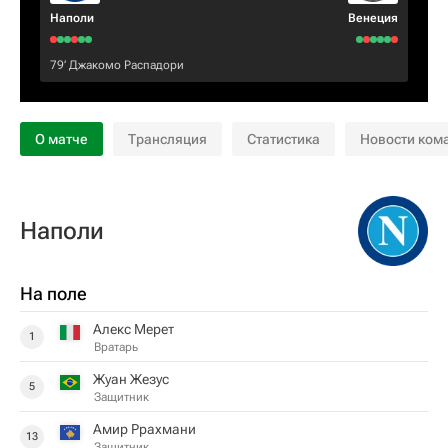
Наполи
Венеция
79‎’‎
Джакомо Распадори
О матче
Трансляция
Статистика
Новости ком
Наполи
На поле
Алекс Мерет
1
Вратарь
Жуан Жезус
5
Защитник
Амир Ррахмани
13
Защитник