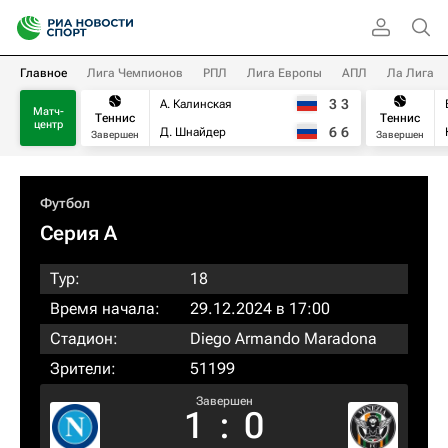
Главное
Лига Чемпионов
РПЛ
Лига Европы
АПЛ
Ла Лига
3
3
А. Калинская
Матч-
Теннис
Теннис
центр
6
6
Д. Шнайдер
Завершен
Завершен
Футбол
Серия А
Тур:
18
Время начала:
29.12.2024 в 17:00
Стадион:
Diego Armando Maradona
Зрители:
51199
Завершен
1
:
0