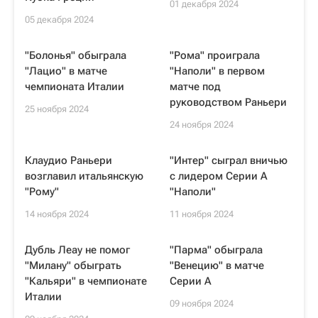
01 декабря 2024
05 декабря 2024
"Болонья" обыграла
"Рома" проиграла
"Лацио" в матче
"Наполи" в первом
чемпионата Италии
матче под
руководством Раньери
25 ноября 2024
24 ноября 2024
Клаудио Раньери
"Интер" сыграл вничью
возглавил итальянскую
с лидером Серии А
"Рому"
"Наполи"
14 ноября 2024
11 ноября 2024
Дубль Леау не помог
"Парма" обыграла
"Милану" обыграть
"Венецию" в матче
"Кальяри" в чемпионате
Серии А
Италии
09 ноября 2024