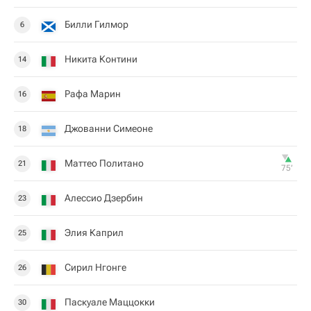
Билли Гилмор
6
Никита Контини
14
Рафа Марин
16
Джованни Симеоне
18
Маттео Политано
21
75‎’‎
Алессио Дзербин
23
Элия ​​Каприл
25
Сирил Нгонге
26
Паскуале Маццокки
30