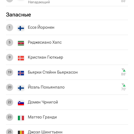
88‎’‎
Нападающий
Запасные
Eссе Йоронен
1
Риджесиано Хапс
5
Кристиан Гюткьер
9
Бьярки Стейнн Бьяркасон
19
88‎’‎
Йоэль Похьянпало
20
70‎’‎
Домен Чрнигой
22
Маттео Гранди
23
Джоэл Шингтьенн
25