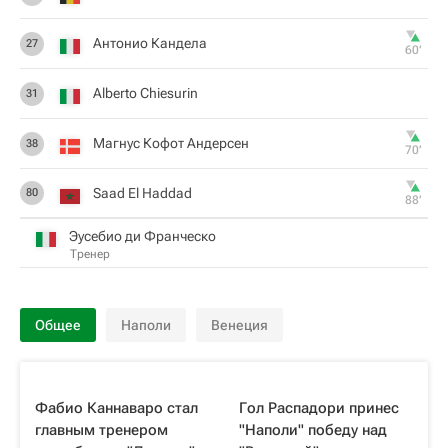
Антонио Кандела
27
60‎’‎
Alberto Chiesurin
31
Магнус Кофот Андерсен
38
70‎’‎
Saad El Haddad
80
88‎’‎
Эусебио ди Франческо
Тренер
Общее
Наполи
Венеция
Фабио Каннаваро стал
Гол Распадори принес
главным тренером
"Наполи" победу над