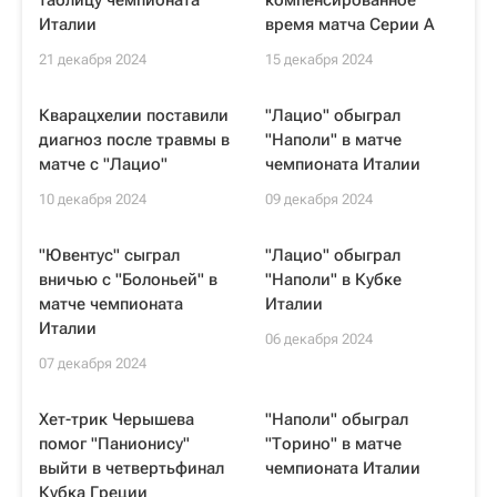
таблицу чемпионата
компенсированное
Италии
время матча Серии А
21 декабря 2024
15 декабря 2024
Кварацхелии поставили
"Лацио" обыграл
диагноз после травмы в
"Наполи" в матче
матче с "Лацио"
чемпионата Италии
10 декабря 2024
09 декабря 2024
"Ювентус" сыграл
"Лацио" обыграл
вничью с "Болоньей" в
"Наполи" в Кубке
матче чемпионата
Италии
Италии
06 декабря 2024
07 декабря 2024
Хет-трик Черышева
"Наполи" обыграл
помог "Панионису"
"Торино" в матче
выйти в четвертьфинал
чемпионата Италии
Кубка Греции