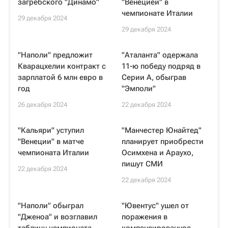
загребского "Динамо"
"Венецией" в
чемпионате Италии
29 декабря 2024
29 декабря 2024
"Наполи" предложит
"Аталанта" одержала
Кварацхелии контракт с
11-ю победу подряд в
зарплатой 6 млн евро в
Серии А, обыграв
год
"Эмполи"
26 декабря 2024
22 декабря 2024
"Кальяри" уступил
"Манчестер Юнайтед"
"Венеции" в матче
планирует приобрести
чемпионата Италии
Осимхена и Араухо,
пишут СМИ
22 декабря 2024
22 декабря 2024
"Наполи" обыграл
"Ювентус" ушел от
"Дженоа" и возглавил
поражения в