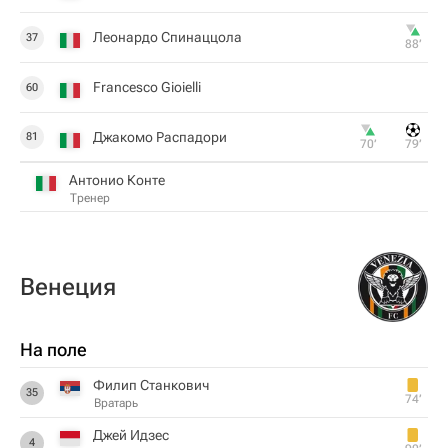
Леонардо Спинаццола
37
88‎’‎
Francesco Gioielli
60
Джакомо Распадори
81
70‎’‎
79‎’‎
Антонио Конте
Тренер
Венеция
На поле
Филип Станкович
35
74‎’‎
Вратарь
Джей Идзес
4