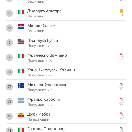
90‎’‎
Защитник
Джорджо Альтаре
15
31‎’‎
Защитник
Марин Сверко
33
Защитник
Джанлука Бусио
6
Полузащитник
Франческо Зампано
7
88‎’‎
Полузащитник
Ханс Николусси-Кавилья
14
Полузащитник
Микаэль Эллертссон
77
70‎’‎
Полузащитник
Франко Карбони
79
60‎’‎
Полузащитник
Джон Йебоа
10
70‎’‎
Нападающий
Гаэтано Ористанио
11