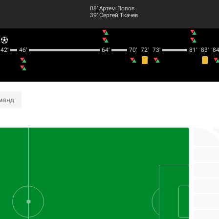
08‎’‎
Артем Попов
39‎’‎
Сергей Ткачев
42‎’‎
46‎’‎
64‎’‎
70‎’‎
72‎’‎
73‎’‎
81‎’‎
83‎’‎
84‎
манд