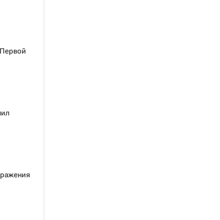
 Первой
шил
оражения