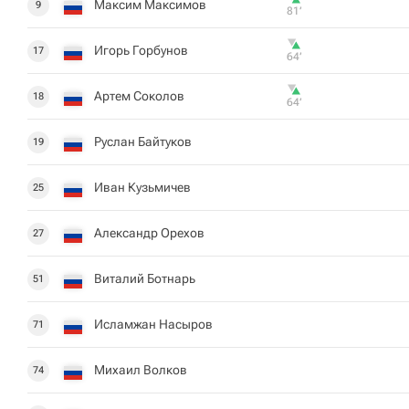
Максим Максимов
9
81‎’‎
Игорь Горбунов
17
64‎’‎
Артем Соколов
18
64‎’‎
Руслан Байтуков
19
Иван Кузьмичев
25
Александр Орехов
27
Виталий Ботнарь
51
Исламжан Насыров
71
Михаил Волков
74