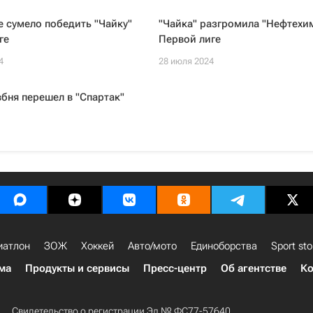
е сумело победить "Чайку"
"Чайка" разгромила "Нефтехи
ге
Первой лиге
4
28 июля 2024
бня перешел в "Спартак"
иатлон
ЗОЖ
Хоккей
Авто/мото
Единоборства
Sport sto
ма
Продукты и сервисы
Пресс-центр
Об агентстве
Ко
Свидетельство о регистрации Эл № ФС77-57640