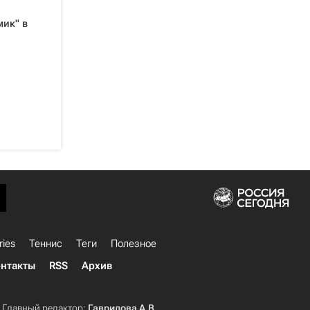
мик" в
ries
Теннис
Теги
Полезное
нтакты
RSS
Архив
Главный редактор:
Гаврилова А.В.