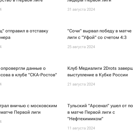
рство в Первой лиге
лидеры Первой лиги
4
31 августа 2024
" отправил в отставку
"Сочи" вырвал победу в матче
енера
лиги с "Уфой" со счетом 4:3
4
25 августа 2024
 опровергли данные о
Клуб Медиалиги 2Drots завер
сова в клубе "СКА-Ростов"
выступление в Кубке России
4
21 августа 2024
грал вничью с московским
Тульский "Арсенал" ушел от п
 матче Первой лиги
в матче Первой лиги с
"Нефтехимиком"
4
11 августа 2024