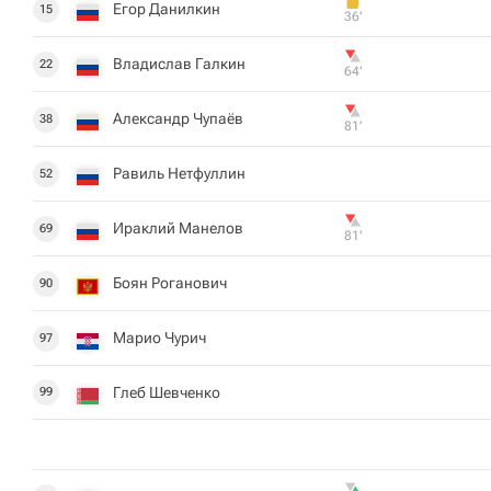
Егор Данилкин
15
36‎’‎
Владислав Галкин
22
64‎’‎
Александр Чупаёв
38
81‎’‎
Равиль Нетфуллин
52
Ираклий Манелов
69
81‎’‎
Боян Роганович
90
Марио Чурич
97
Глеб Шевченко
99