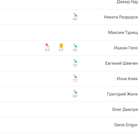
Давид Нду
Никита Раздорс
46‎’‎
Максим Турищ
Ишхан Гело
84‎’‎
83‎’‎
46‎’‎
Евгений Шевчен
70‎’‎
Илья Азяв
73‎’‎
Григорий Жилк
84‎’‎
Олег Дмитри
Denis Grigor