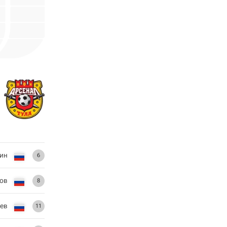
кин
6
ов
8
чев
11