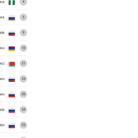
ка
4
ких
5
ев
9
ян
10
ко
21
ин
24
ин
28
ев
34
iev
53