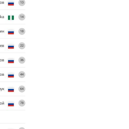
ов
13
nka
14
ин
18
ев
22
ов
36
ков
44
ук
64
ой
78