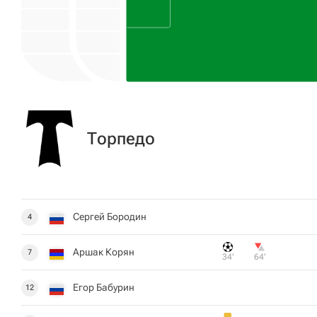
Торпедо
Сергей Бородин
4
Аршак Корян
7
34‎’‎
64‎’‎
Егор Бабурин
12