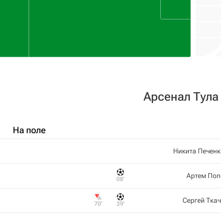
Арсенал Тула
На поле
Никита Печен
Артем Поп
08‎’‎
Сергей Тка
70‎’‎
39‎’‎