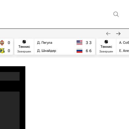
0
3
3
Д. Пегула
А. Со
Теннис
Теннис
0
6
6
Д. Шнайдер
Е. Ал
Завершен
Завершен