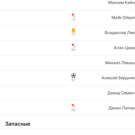
Максим Кайн
Malik Odeyi
73‎’‎
Владислав Лев
72‎’‎
Алан Цара
46‎’‎
Михаил Леваш
Алексей Бердни
42‎’‎
Давид Семенч
Данил Липов
46‎’‎
Запасные