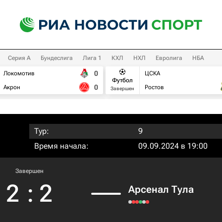
Серия А
Бундеслига
Лига 1
КХЛ
НХЛ
Евролига
НБА
0
Локомотив
ЦСКА
Футбол
0
Акрон
Ростов
Завершен
Тур:
9
Время начала:
09.09.2024 в 19:00
Завершен
2
:
2
Арсенал Тула