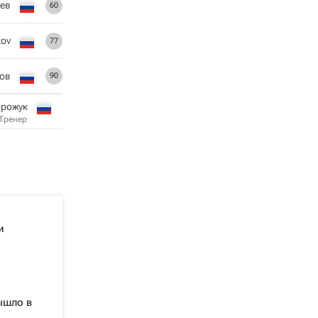
ев
60
kov
77
ов
90
орожук
Тренер
и
ышло в