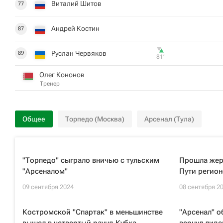
Виталий Шитов
77
Андрей Костин
87
Руслан Червяков
89
81‎’‎
Олег Кононов
Тренер
Общее
Торпедо (Москва)
Арсенал (Тула)
"Торпедо" сыграло вничью с тульским
Прошла жер
"Арсеналом"
Пути регион
09 сентября 2024
08 сентября 2
Костромской "Спартак" в меньшинстве
"Арсенал" о