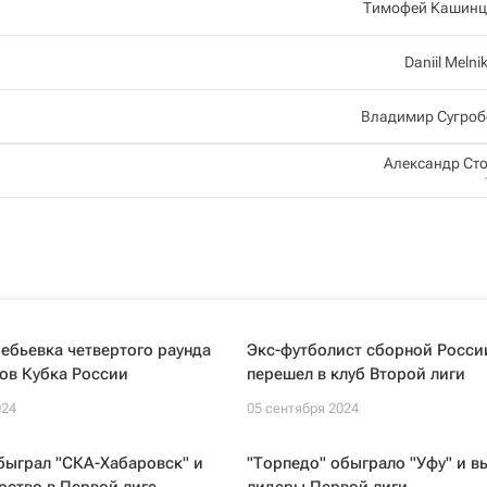
Тимофей Кашинц
Daniil Melni
Владимир Сугроб
Александр Ст
ебьевка четвертого раунда
Экс-футболист сборной Росси
ов Кубка России
перешел в клуб Второй лиги
024
05 сентября 2024
быграл "СКА-Хабаровск" и
"Торпедо" обыграло "Уфу" и в