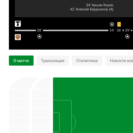
34‎’‎
Аршак Корян
42‎’‎
Алексей Бердников
(А)
08‎’‎
34‎’‎
36‎’‎
39‎’‎
О матче
Трансляция
Статистика
Новости ко