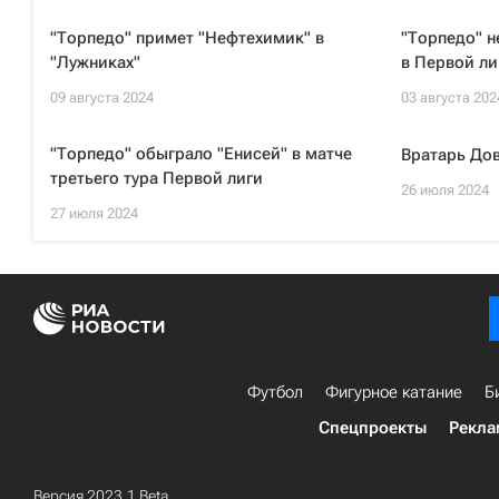
"Торпедо" примет "Нефтехимик" в
"Торпедо" н
"Лужниках"
в Первой ли
09 августа 2024
03 августа 202
"Торпедо" обыграло "Енисей" в матче
Вратарь Дов
третьего тура Первой лиги
26 июля 2024
27 июля 2024
Футбол
Фигурное катание
Б
Спецпроекты
Рекла
Версия 2023.1 Beta