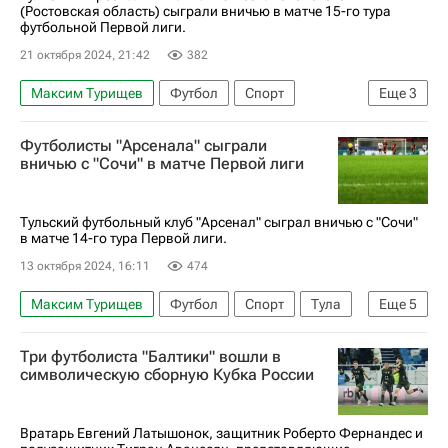
(Ростовская область) сыграли вничью в матче 15-го тура
футбольной Первой лиги.
21 октября 2024, 21:42
382
Максим Турищев
Футбол
Спорт
Еще
3
Арсенал (Лондон)
Первая лига
Футболисты "Арсенала" сыграли
Чайка (Песчанокопское)
вничью с "Сочи" в матче Первой лиги
Тульский футбольный клуб "Арсенал" сыграл вничью с "Сочи"
в матче 14-го тура Первой лиги.
13 октября 2024, 16:11
474
Максим Турищев
Футбол
Спорт
Тула
Еще
5
Павел Мелешин
Арсенал (Лондон)
Сочи
Три футболиста "Балтики" вошли в
Спартак Москва
Первая лига
символическую сборную Кубка России
Вратарь Евгений Латышонок, защитник Роберто Фернандес и