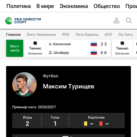
Политика
В мире
Экономика
Общество
Про
Главное
Лига Чемпионов
РПЛ
Лига Европы
АПЛ
Ла Лига
3
3
А. Калинская
Матч-
Теннис
Теннис
центр
6
6
Д. Шнайдер
Завершен
Завершен
Футбол
Максим Турищев
Премьер-лига
2026/2027
Игры
Голы
Карточки
2
1
–
–