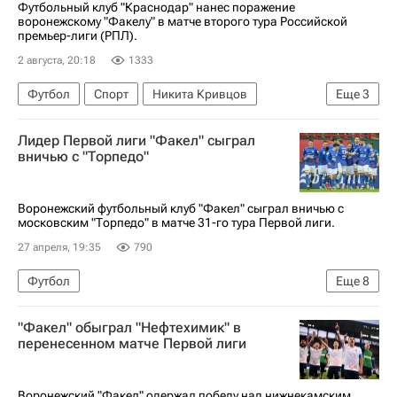
Футбольный клуб "Краснодар" нанес поражение
воронежскому "Факелу" в матче второго тура Российской
премьер-лиги (РПЛ).
2 августа, 20:18
1333
Футбол
Спорт
Никита Кривцов
Еще
3
Краснодар
Факел
Лидер Первой лиги "Факел" сыграл
РПЛ 2026-2027 (Чемпионат России по футболу)
вничью с "Торпедо"
Воронежский футбольный клуб "Факел" сыграл вничью с
московским "Торпедо" в матче 31-го тура Первой лиги.
27 апреля, 19:35
790
Футбол
Еще
8
Химки (городской округ в Московской области)
"Факел" обыграл "Нефтехимик" в
Россия
Александр Орехов
Руслан Апеков
перенесенном матче Первой лиги
Бутта Магомедов
Факел
Торпедо (Москва)
Первая лига
Воронежский "Факел" одержал победу над нижнекамским