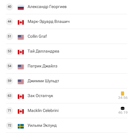
Александр Георгиев
40
Марк-Эдуард Влашич
44
Collin Graf
51
Тай Делландреа
53
Патрик Джайлз
54
Джимми Шульдт
59
Зак Остапчук
63
34:56
Macklin Celebrini
71
46:19
Уильям Эклунд
72