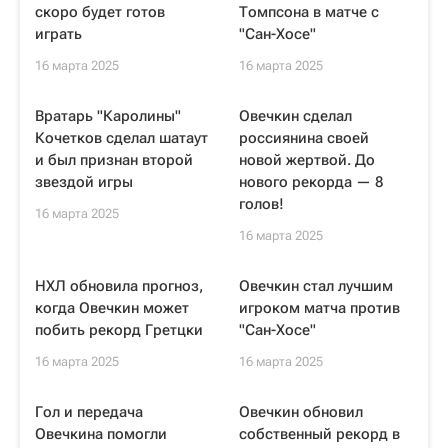
скоро будет готов
Томпсона в матче с
играть
"Сан-Хосе"
16 марта 2025
16 марта 2025
Вратарь "Каролины"
Овечкин сделал
Кочетков сделал шатаут
россиянина своей
и был признан второй
новой жертвой. До
звездой игры
нового рекорда — 8
голов!
16 марта 2025
16 марта 2025
НХЛ обновила прогноз,
Овечкин стал лучшим
когда Овечкин может
игроком матча против
побить рекорд Гретцки
"Сан-Хосе"
16 марта 2025
16 марта 2025
Гол и передача
Овечкин обновил
Овечкина помогли
собственный рекорд в