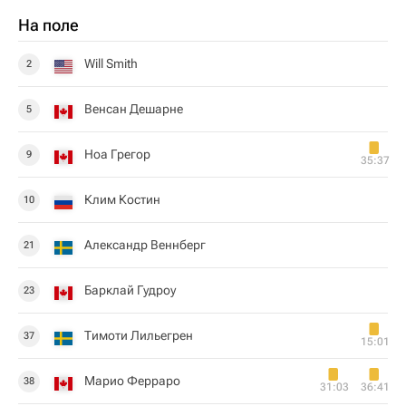
На поле
Will Smith
2
Венсан Дешарне
5
Ноа Грегор
9
35:37
Клим Костин
10
Александр Веннберг
21
Барклай Гудроу
23
Тимоти Лильегрен
37
15:01
Марио Ферраро
38
31:03
36:41