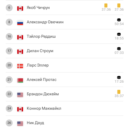
Якоб Чичрун
6
37:36
37:36
Александр Овечкин
8
50:54
Тэйлор Реддиш
16
18:55
Дилан Строум
17
07:33
Ларс Эллер
20
Алексей Протас
21
17:26
Брэндон Дюхейм
22
35:37
Коннор Макмайкл
24
Ник Дауд
26