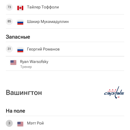
Тайлер Тоффоли
73
Шакир Мухамадуллин
85
Запасные
Георгий Романов
31
Ryan Warsofsky
Тренер
Вашингтон
На поле
Мэтт Рой
3