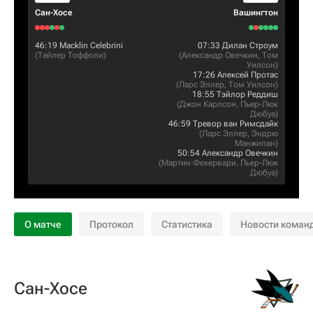
Сан-Хосе
Вашингтон
46:19
Macklin Celebrini
07:33
Дилан Строум
(
Тайлер Тоффоли
)
(
Александр Овечкин
,
Том
Уилсон
)
17:26
Алексей Протас
(
Ларс Эллер
,
Том Уилсон
)
18:55
Тэйлор Реддиш
(
Джон Карлсон
,
Пьер-Люк
Дюбуа
)
46:59
Тревор ван Римсдайк
(
Ларс Эллер
,
Эндрю
Манжипан
)
50:54
Александр Овечкин
(
Мартин Фехервари
,
Пьер-Люк
Дюбуа
)
О матче
Протокол
Статистика
Новости коман
Сан-Хосе