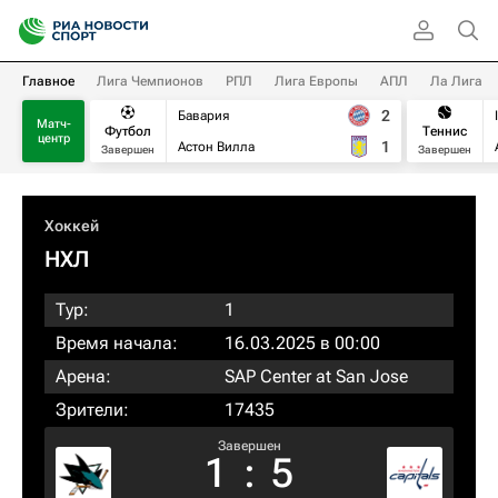
Главное
Лига Чемпионов
РПЛ
Лига Европы
АПЛ
Ла Лига
2
Бавария
Матч-
Футбол
Теннис
центр
1
Астон Вилла
Завершен
Завершен
Хоккей
НХЛ
Тур:
1
Время начала:
16.03.2025 в 00:00
Арена:
SAP Center at San Jose
Зрители:
17435
Завершен
1
:
5