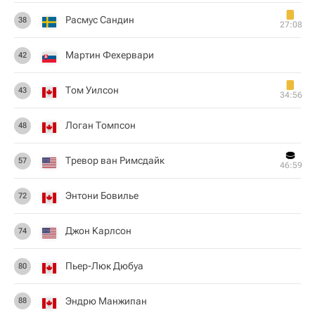
Расмус Сандин
38
27:08
Мартин Фехервари
42
Том Уилсон
43
34:56
Логан Томпсон
48
Тревор ван Римсдайк
57
46:59
Энтони Бовилье
72
Джон Карлсон
74
Пьер-Люк Дюбуа
80
Эндрю Манжипан
88