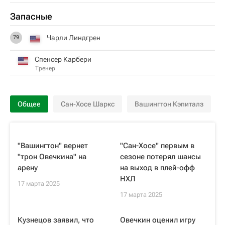
Запасные
Чарли Линдгрен
79
Спенсер Карбери
Тренер
Общее
Сан-Хосе Шаркс
Вашингтон Кэпиталз
"Вашингтон" вернет
"Сан-Хосе" первым в
"трон Овечкина" на
сезоне потерял шансы
арену
на выход в плей-офф
НХЛ
17 марта 2025
17 марта 2025
Кузнецов заявил, что
Овечкин оценил игру