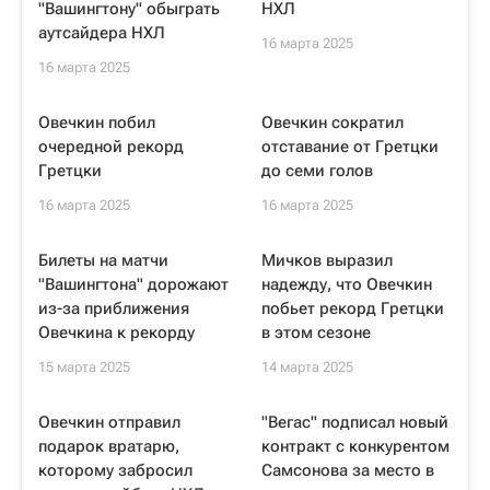
"Вашингтону" обыграть
НХЛ
аутсайдера НХЛ
16 марта 2025
16 марта 2025
Овечкин побил
Овечкин сократил
очередной рекорд
отставание от Гретцки
Гретцки
до семи голов
16 марта 2025
16 марта 2025
Билеты на матчи
Мичков выразил
"Вашингтона" дорожают
надежду, что Овечкин
из-за приближения
побьет рекорд Гретцки
Овечкина к рекорду
в этом сезоне
15 марта 2025
14 марта 2025
Овечкин отправил
"Вегас" подписал новый
подарок вратарю,
контракт с конкурентом
которому забросил
Самсонова за место в