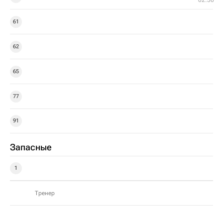
02:50
61
62
65
77
91
Запасные
1
Тренер