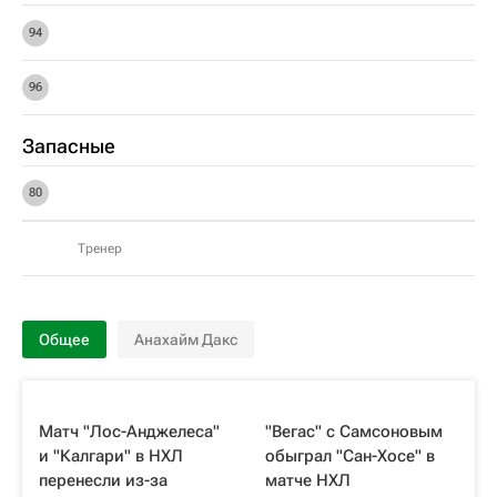
94
96
Запасные
80
Тренер
Общее
Анахайм Дакс
Матч "Лос-Анджелеса"
"Вегас" c Самсоновым
и "Калгари" в НХЛ
обыграл "Сан-Хосе" в
перенесли из-за
матче НХЛ