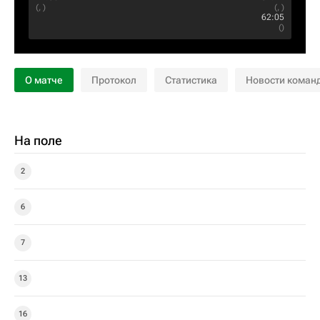
(, )
(, )
62:05
()
О матче
Протокол
Статистика
Новости коман
На поле
2
6
7
13
16