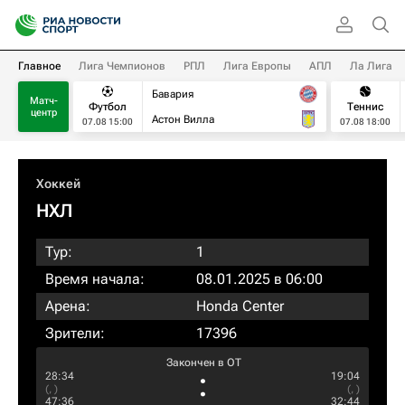
Главное
Лига Чемпионов
РПЛ
Лига Европы
АПЛ
Ла Лига
Бавария
Матч-
Футбол
Теннис
центр
Астон Вилла
07.08 15:00
07.08 18:00
Хоккей
НХЛ
Тур:
1
Время начала:
08.01.2025 в 06:00
Арена:
Honda Center
Зрители:
17396
Закончен в OT
:
28:34
19:04
(, )
(, )
47:36
32:44