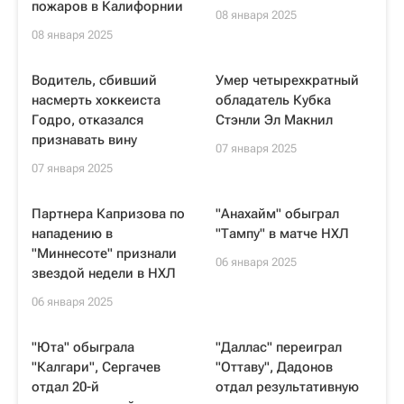
пожаров в Калифорнии
08 января 2025
08 января 2025
Водитель, сбивший
Умер четырехкратный
насмерть хоккеиста
обладатель Кубка
Годро, отказался
Стэнли Эл Макнил
признавать вину
07 января 2025
07 января 2025
Партнера Капризова по
"Анахайм" обыграл
нападению в
"Тампу" в матче НХЛ
"Миннесоте" признали
06 января 2025
звездой недели в НХЛ
06 января 2025
"Юта" обыграла
"Даллас" переиграл
"Калгари", Сергачев
"Оттаву", Дадонов
отдал 20-й
отдал результативную