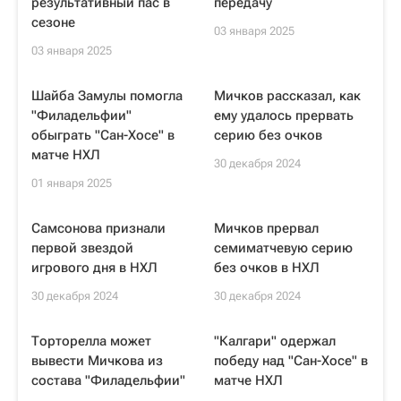
результативный пас в
передачу
сезоне
03 января 2025
03 января 2025
Шайба Замулы помогла
Мичков рассказал, как
"Филадельфии"
ему удалось прервать
обыграть "Сан-Хосе" в
серию без очков
матче НХЛ
30 декабря 2024
01 января 2025
Самсонова признали
Мичков прервал
первой звездой
семиматчевую серию
игрового дня в НХЛ
без очков в НХЛ
30 декабря 2024
30 декабря 2024
Торторелла может
"Калгари" одержал
вывести Мичкова из
победу над "Сан-Хосе" в
состава "Филадельфии"
матче НХЛ