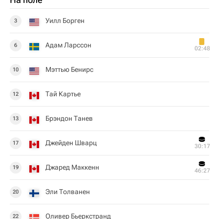
Уилл Борген
3
Адам Ларссон
6
02:48
Мэттью Бенирс
10
Тай Картье
12
Брэндон Танев
13
Джейден Шварц
17
30:17
Джаред Маккенн
19
46:27
Эли Толванен
20
Оливер Бьеркстранд
22