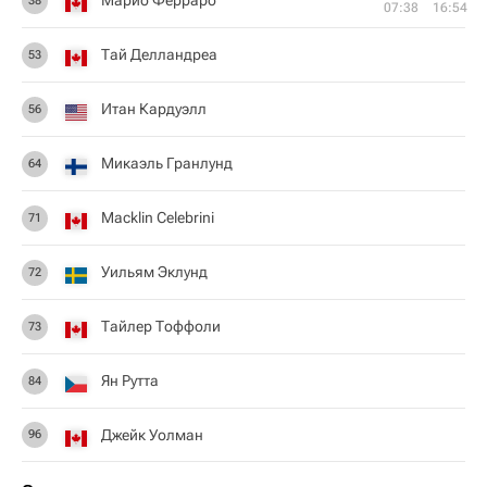
Марио Ферраро
38
07:38
16:54
Тай Делландреа
53
Итан Кардуэлл
56
Микаэль Гранлунд
64
Macklin Celebrini
71
Уильям Эклунд
72
Тайлер Тоффоли
73
Ян Рутта
84
Джейк Уолман
96