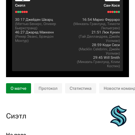
Сиэтл
Сан-Хосе
30:17
Джейден Шварц
16:54
Марио Ферраро
(
Мэттью Бенирс
,
Оливер
(
Микаэль Гранлунд
,
Тимоти
Бьеркстранд
)
Лильегрен
)
46:27
Джаред Маккенн
21:51
Люк Кунин
(
Рикер Эванс
,
Брэндон
(
Тай Делландреа
,
Джейк
Монтур
)
Уолман
)
28:59
Коди Сеси
(
Macklin Celebrini
,
Джейк
Уолман
)
29:45
Will Smith
(
Микаэль Гранлунд
,
Клим
Костин
)
О матче
Протокол
Статистика
Новости коман
Сиэтл
На поле