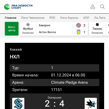
Главное
Лига Чемпионов
РПЛ
Лига Европы
АПЛ
Ла Лига
2
Бавария
Матч-
Футбол
Теннис
центр
1
Астон Вилла
Завершен
Завершен
Хоккей
НХЛ
Тур:
1
Время начала:
01.12.2024 в 06:00
Арена:
Climate Pledge Arena
Зрители:
17151
Завершен
2
:
4