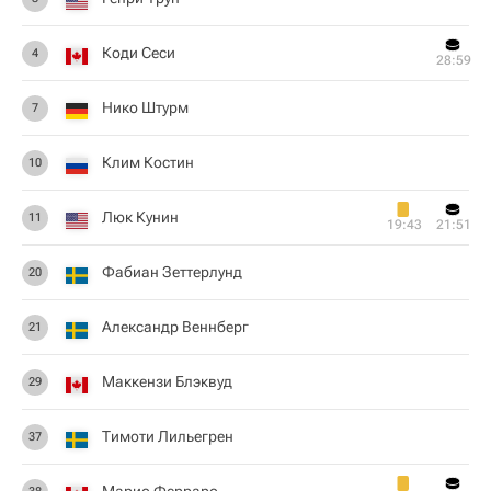
Коди Сеси
4
28:59
Нико Штурм
7
Клим Костин
10
Люк Кунин
11
19:43
21:51
Фабиан Зеттерлунд
20
Александр Веннберг
21
Маккензи Блэквуд
29
Тимоти Лильегрен
37