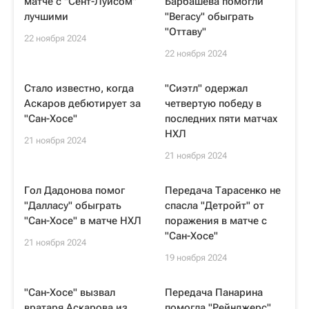
матче с "Сент-Луисом"
Барбашева помогли
лучшими
"Вегасу" обыграть
"Оттаву"
22 ноября 2024
22 ноября 2024
Стало известно, когда
"Сиэтл" одержал
Аскаров дебютирует за
четвертую победу в
"Сан-Хосе"
последних пяти матчах
НХЛ
21 ноября 2024
21 ноября 2024
Гол Дадонова помог
Передача Тарасенко не
"Далласу" обыграть
спасла "Детройт" от
"Сан-Хосе" в матче НХЛ
поражения в матче с
"Сан-Хосе"
21 ноября 2024
19 ноября 2024
"Сан-Хосе" вызвал
Передача Панарина
вратаря Аскарова из
помогла "Рейнджерс"