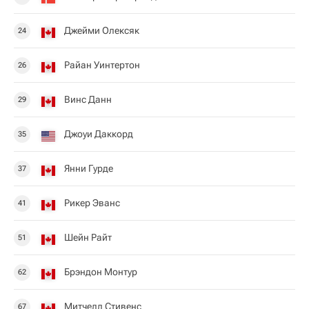
Джейми Олексяк
24
Райан Уинтертон
26
Винс Данн
29
Джоуи Даккорд
35
Янни Гурде
37
Рикер Эванс
41
Шейн Райт
51
Брэндон Монтур
62
Митчелл Стивенс
67