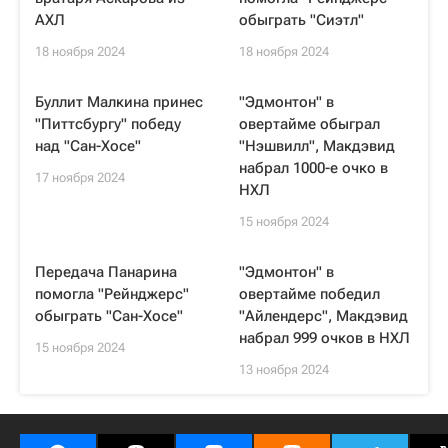
АХЛ
обыграть "Сиэтл"
18 ноября 2024
18 ноября 2024
Буллит Малкина принес
"Эдмонтон" в
"Питтсбургу" победу
овертайме обыграл
над "Сан-Хосе"
"Нэшвилл", Макдэвид
набрал 1000-е очко в
17 ноября 2024
НХЛ
15 ноября 2024
Передача Панарина
"Эдмонтон" в
помогла "Рейнджерс"
овертайме победил
обыграть "Сан-Хосе"
"Айлендерс", Макдэвид
набрал 999 очков в НХЛ
15 ноября 2024
13 ноября 2024