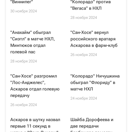
"Виннипег"
"Колорадо" против
"Вегаса" в НХЛ
30 ноября 2024
28 ноября 2024
"Анахайм" обыграл
"Сан-Хосе" вернул
"Сиэтл" в матче НХЛ,
российского вратаря
Минтюков отдал
Аскарова в фарм-клуб
голевой пас
26 ноября 2024
28 ноября 2024
"Сан-Хосе" разгромил
"Колорадо" Ничушкина
"Лос-Анджелес",
обыграл "Флориду" в
Аскаров отдал голевую
матче НХЛ
передачу
24 ноября 2024
26 ноября 2024
Аскаров в шутку назвал
Шайба Дорофеева и
первые 11 секунд в
две передачи