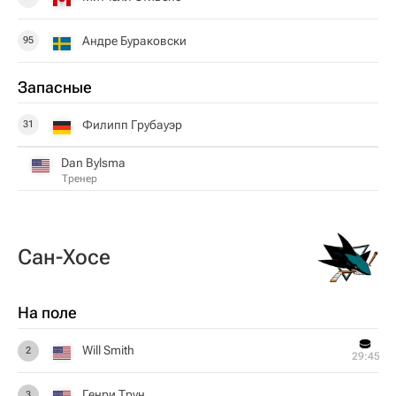
Андре Бураковски
95
Запасные
Филипп Грубауэр
31
Dan Bylsma
Тренер
Сан-Хосе
На поле
Will Smith
2
29:45
Генри Трун
3