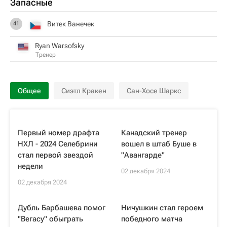
Запасные
Витек Ванечек
41
Ryan Warsofsky
Тренер
Общее
Сиэтл Кракен
Сан-Хосе Шаркс
Первый номер драфта
Канадский тренер
НХЛ - 2024 Селебрини
вошел в штаб Буше в
стал первой звездой
"Авангарде"
недели
02 декабря 2024
02 декабря 2024
Дубль Барбашева помог
Ничушкин стал героем
"Вегасу" обыграть
победного матча