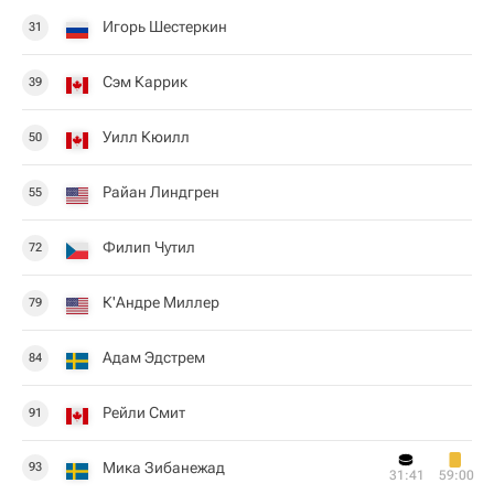
Игорь Шестеркин
31
Сэм Каррик
39
Уилл Кюилл
50
Райан Линдгрен
55
Филип Чутил
72
К'Андре Миллер
79
Адам Эдстрем
84
Рейли Смит
91
Мика Зибанежад
93
31:41
59:00