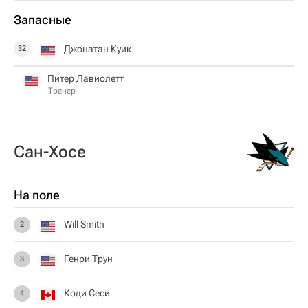
Запасные
Джонатан Куик
32
Питер Лавиолетт
Тренер
Сан-Хосе
На поле
Will Smith
2
Генри Трун
3
Коди Сеси
4