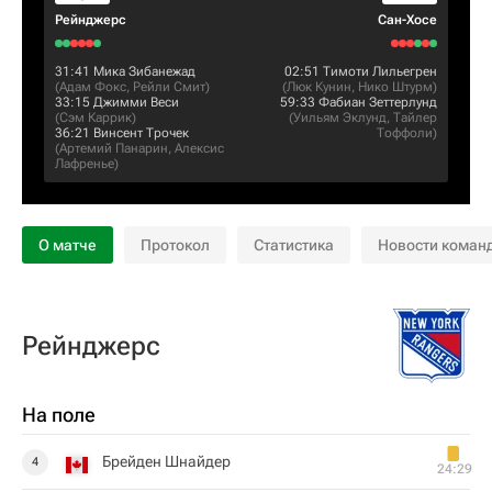
Рейнджерс
Сан-Хосе
31:41
Мика Зибанежад
02:51
Тимоти Лильегрен
(
Адам Фокс
,
Рейли Смит
)
(
Люк Кунин
,
Нико Штурм
)
33:15
Джимми Веси
59:33
Фабиан Зеттерлунд
(
Сэм Каррик
)
(
Уильям Эклунд
,
Тайлер
36:21
Винсент Трочек
Тоффоли
)
(
Артемий Панарин
,
Алексис
Лафренье
)
О матче
Протокол
Статистика
Новости коман
Рейнджерс
На поле
Брейден Шнайдер
4
24:29