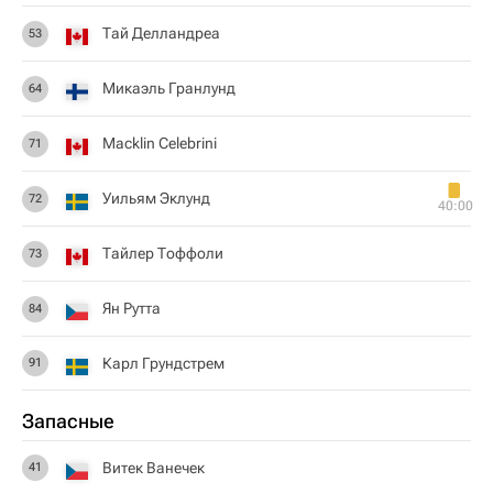
Тай Делландреа
53
Микаэль Гранлунд
64
Macklin Celebrini
71
Уильям Эклунд
72
40:00
Тайлер Тоффоли
73
Ян Рутта
84
Карл Грундстрем
91
Запасные
Витек Ванечек
41