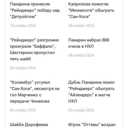
Панарина принесли
Капризова помогли
"Рейнджерс" победу над
"Миннесоте" обыграть
"Детройтом"
"Сан-Хосе"
10 ноября 2024
08 ноября 2024
"Рейнджерс" разгромно
Панарин набрал 800
проиграли "Баффало",
очков в НХЛ
Шестеркин пропустил
08 ноября 2024
пять шайб
08 ноября 2024
"Коламбус" уступил
Дубль Панарина помог
"Сан-Хосе", несмотря на
"Рейнджерс" обыграть
гол Марченко с
"Айлендерс" в матче
передачи Чинахова
НХЛ
06 ноября 2024
03 ноября 2024
Шайба Дорофеева
Игрок "Оттавы" воздал