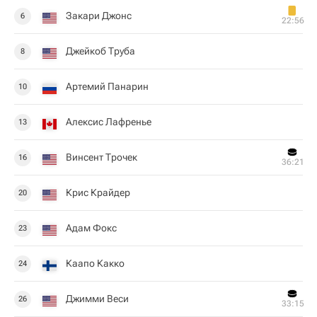
Закари Джонс
6
22:56
Джейкоб Труба
8
Артемий Панарин
10
Алексис Лафренье
13
Винсент Трочек
16
36:21
Крис Крайдер
20
Адам Фокс
23
Каапо Какко
24
Джимми Веси
26
33:15