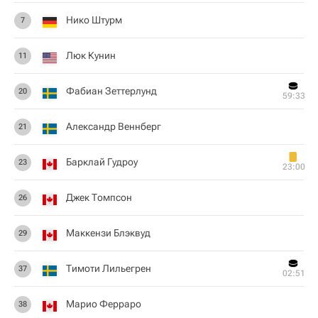
Нико Штурм
7
Люк Кунин
11
Фабиан Зеттерлунд
20
59:33
Александр Веннберг
21
Барклай Гудроу
23
23:00
Джек Томпсон
26
Маккензи Блэквуд
29
Тимоти Лильегрен
37
02:51
Марио Ферраро
38