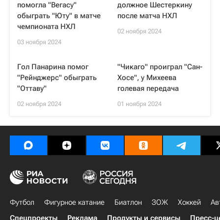
помогла "Вегасу"
должное Шестеркину
обыграть "Юту" в матче
после матча НХЛ
чемпионата НХЛ
02 ноября 2024
03 ноября 2024
Гол Панарина помог
"Чикаго" проиграл "Сан-
"Рейнджерс" обыграть
Хосе", у Михеева
"Оттаву"
голевая передача
02 ноября 2024
01 ноября 2024
Футбол
Фигурное катание
Биатлон
ЗОЖ
Хоккей
Ав
Спецпроекты
Реклама
Продукты и сервисы
Пресс-ц