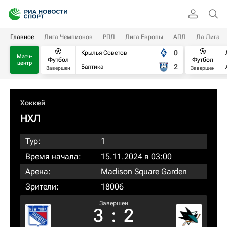
Главное
Лига Чемпионов
РПЛ
Лига Европы
АПЛ
Ла Лига
0
Крылья Советов
Матч-
Футбол
Футбол
центр
2
Балтика
Завершен
Завершен
Хоккей
НХЛ
Тур:
1
Время начала:
15.11.2024 в 03:00
Арена:
Madison Square Garden
Зрители:
18006
Завершен
3
:
2