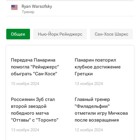
Ryan Warsofsky
Тренер
Общее
Нью-Йорк Рейнджерс
Сан-Хосе Шаркс
Передача Панарина
Панарин повторил
помогла "Рейнджерс"
клубное достижение
обыграть "Сан-Хосе"
Гретцки
15 ноября 2024
13 ноября 2024
Россиянин Зуб стал
Главный тренер
второй звездой
"Филадельфии"
победного матча
отметили игру Мичкова
"Оттавы" с "Торонто"
после возвращения
13 ноября 2024
12 ноября 2024