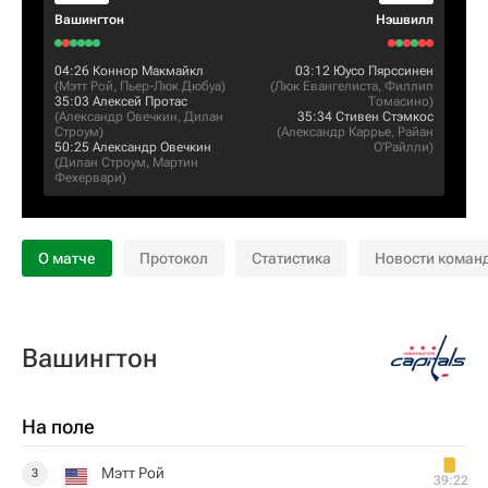
Вашингтон
Нэшвилл
04:26
Коннор Макмайкл
03:12
Юусо Пярссинен
(
Мэтт Рой
,
Пьер-Люк Дюбуа
)
(
Люк Евангелиста
,
Филлип
35:03
Алексей Протас
Томасино
)
(
Александр Овечкин
,
Дилан
35:34
Стивен Стэмкос
Строум
)
(
Александр Каррье
,
Райан
50:25
Александр Овечкин
О'Райлли
)
(
Дилан Строум
,
Мартин
Фехервари
)
О матче
Протокол
Статистика
Новости коман
Вашингтон
На поле
Мэтт Рой
3
39:22