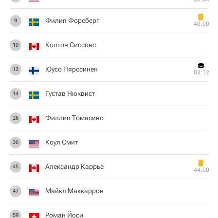
Филип Форсберг
9
40:00
Колтон Сиссонс
10
Юусо Пярссинен
13
03:12
Густав Нюквист
14
Филлип Томасино
26
Коул Смит
36
Александр Каррье
45
44:00
Майкл Маккаррон
47
Роман Йоси
59