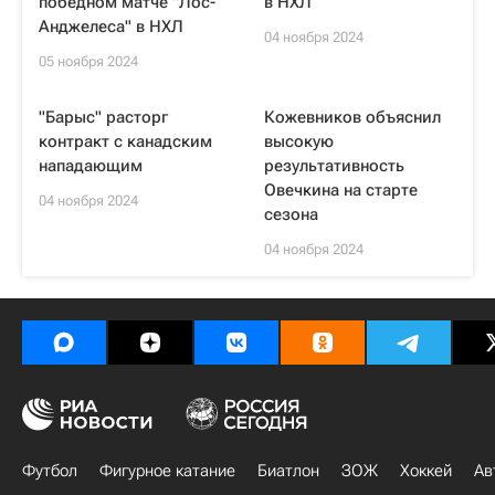
победном матче "Лос-
в НХЛ
Анджелеса" в НХЛ
04 ноября 2024
05 ноября 2024
"Барыс" расторг
Кожевников объяснил
контракт с канадским
высокую
нападающим
результативность
Овечкина на старте
04 ноября 2024
сезона
04 ноября 2024
Футбол
Фигурное катание
Биатлон
ЗОЖ
Хоккей
Ав