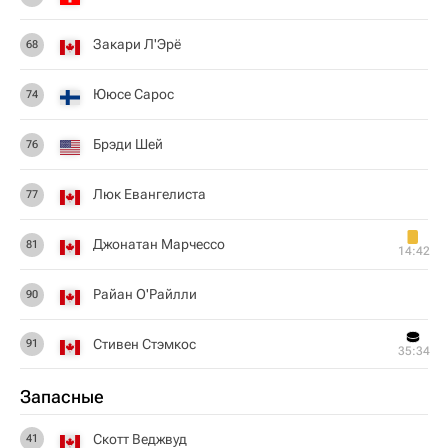
Закари Л'Эрё
68
Ююсе Сарос
74
Брэди Шей
76
Люк Евангелиста
77
Джонатан Марчессо
81
14:42
Райан О'Райлли
90
Стивен Стэмкос
91
35:34
Запасные
Скотт Веджвуд
41