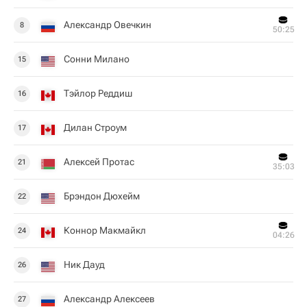
Александр Овечкин
8
50:25
Сонни Милано
15
Тэйлор Реддиш
16
Дилан Строум
17
Алексей Протас
21
35:03
Брэндон Дюхейм
22
Коннор Макмайкл
24
04:26
Ник Дауд
26
Александр Алексеев
27