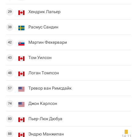
Хендрик Лапьер
29
Расмус Сандин
38
Мартин Фехервари
42
Том Уилсон
43
Логан Томпсон
48
Тревор ван Римсдайк
57
Джон Карлсон
74
Пьер-Люк Дюбуа
80
Эндрю Манжипан
88
14:11