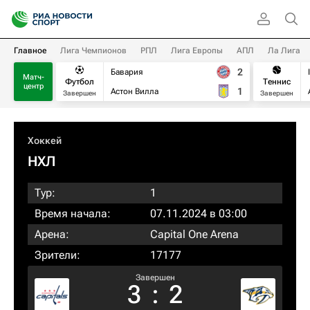
Главное
Лига Чемпионов
РПЛ
Лига Европы
АПЛ
Ла Лига
2
Бавария
Матч-
Футбол
Теннис
центр
1
Астон Вилла
Завершен
Завершен
Хоккей
НХЛ
Тур:
1
Время начала:
07.11.2024 в 03:00
Арена:
Capital One Arena
Зрители:
17177
Завершен
3
:
2