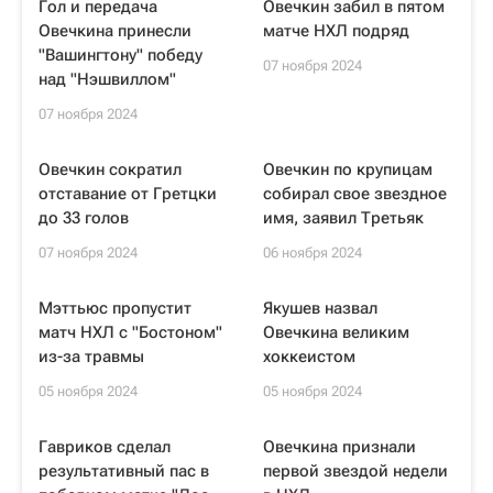
Гол и передача
Овечкин забил в пятом
Овечкина принесли
матче НХЛ подряд
"Вашингтону" победу
07 ноября 2024
над "Нэшвиллом"
07 ноября 2024
Овечкин сократил
Овечкин по крупицам
отставание от Гретцки
собирал свое звездное
до 33 голов
имя, заявил Третьяк
07 ноября 2024
06 ноября 2024
Мэттьюс пропустит
Якушев назвал
матч НХЛ с "Бостоном"
Овечкина великим
из-за травмы
хоккеистом
05 ноября 2024
05 ноября 2024
Гавриков сделал
Овечкина признали
результативный пас в
первой звездой недели