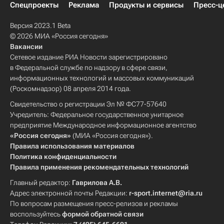
Спецпроекты
Реклама
Продукты и сервисы
Пресс-ц
Версия 2023.1 Beta
© 2026 МИА «Россия сегодня»
Вакансии
Сетевое издание РИА Новости зарегистрировано
в Федеральной службе по надзору в сфере связи,
информационных технологий и массовых коммуникаций
(Роскомнадзор) 08 апреля 2014 года.
Свидетельство о регистрации Эл № ФС77-57640
Учредитель: Федеральное государственное унитарное
предприятие Международное информационное агентство
«Россия сегодня»
(МИА «Россия сегодня»).
Правила использования материалов
Политика конфиденциальности
Правила применения рекомендательных технологий
Главный редактор:
Гаврилова А.В.
Адрес электронной почты Редакции:
r-sport.internet@ria.ru
По вопросам размещения пресс-релизов и рекламы
воспользуйтесь
формой обратной связи