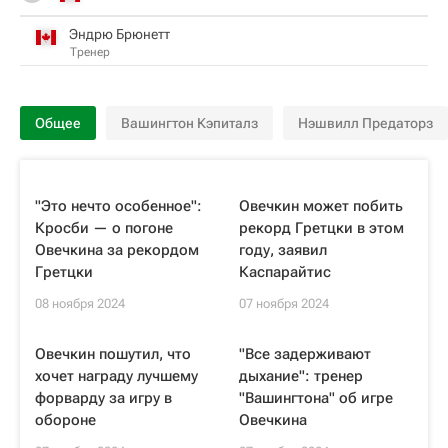
Эндрю Брюнетт
Тренер
Общее
Вашингтон Кэпиталз
Нэшвилл Предаторз
"Это нечто особенное":
Овечкин может побить
Кросби — о погоне
рекорд Гретцки в этом
Овечкина за рекордом
году, заявил
Гретцки
Каспарайтис
08 ноября 2024
07 ноября 2024
Овечкин пошутил, что
"Все задерживают
хочет награду лучшему
дыхание": тренер
форварду за игру в
"Вашингтона" об игре
обороне
Овечкина