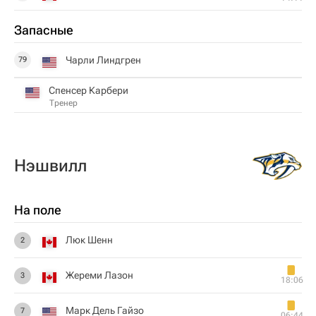
Запасные
Чарли Линдгрен
79
Спенсер Карбери
Тренер
Нэшвилл
На поле
Люк Шенн
2
Жереми Лазон
3
18:06
Марк Дель Гайзо
7
06:44