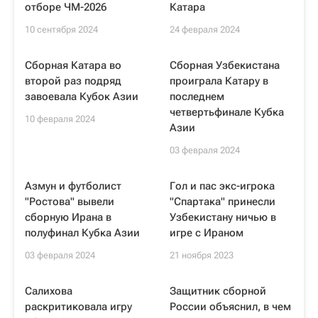
отборе ЧМ-2026
Катара
10 сентября 2024
24 февраля 2024
Сборная Катара во
Сборная Узбекистана
второй раз подряд
проиграла Катару в
завоевала Кубок Азии
последнем
четвертьфинале Кубка
10 февраля 2024
Азии
03 февраля 2024
Азмун и футболист
Гол и пас экс-игрока
"Ростова" вывели
"Спартака" принесли
сборную Ирана в
Узбекистану ничью в
полуфинал Кубка Азии
игре с Ираном
03 февраля 2024
21 ноября 2023
Салихова
Защитник сборной
раскритиковала игру
России объяснил, в чем