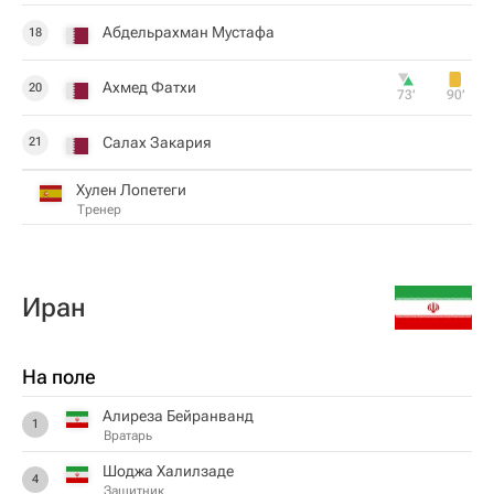
Абдельрахман Мустафа
18
Ахмед Фатхи
20
73‎’‎
90‎’‎
Салах Закария
21
Хулен Лопетеги
Тренер
Иран
На поле
Алиреза Бейранванд
1
Вратарь
Шоджа Халилзаде
4
Защитник