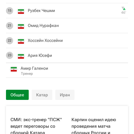
Рузбех Чешми
15
46‎’‎
Омид Нурафкан
21
Хоссейн Хоссейни
22
Ария Юсефи
23
Амир Галенои
Тренер
Общее
Катар
Иран
СМИ: экс-тренер "ПСЖ"
Карпин оценил идею
ведет переговоры со
проведения матча
сборной Катара
сборных России и