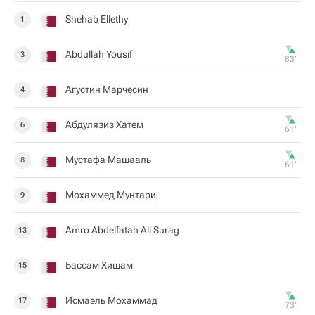
Shehab Ellethy
1
Abdullah Yousif
3
83‎’‎
Агустин Марчесин
4
Абдулязиз Хатем
6
61‎’‎
Мустафа Машааль
8
61‎’‎
Мохаммед Мунтари
9
Amro Abdelfatah Ali Surag
13
Бассам Хишам
15
Исмаэль Мохаммад
17
73‎’‎