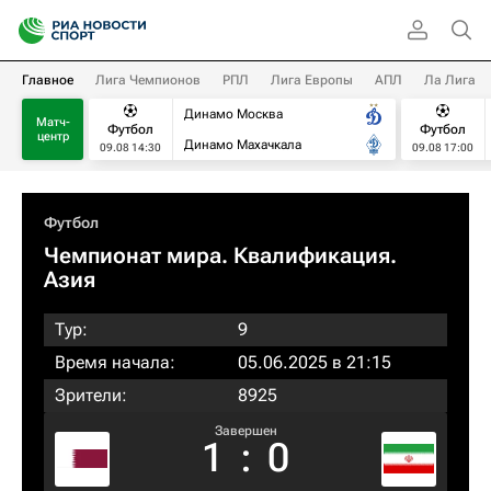
Главное
Лига Чемпионов
РПЛ
Лига Европы
АПЛ
Ла Лига
Динамо Москва
Матч-
Футбол
Футбол
центр
Динамо Махачкала
09.08 14:30
09.08 17:00
Футбол
Чемпионат мира. Квалификация.
Азия
Тур:
9
Время начала:
05.06.2025 в 21:15
Зрители:
8925
Завершен
1
:
0