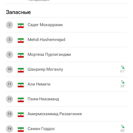
Запасные
Садег Мохаррами
2
Mehdi Hashemnejad
3
Мортеза Пурлиганджи
8
Шахрияр Моганлу
10
67‎’‎
Али Немати
11
38‎’‎
Паям Ниазманд
12
Амирмохаммад Раззагиния
13
Саман Годдос
14
46‎’‎