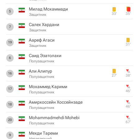
Милад Мохаммади
5
33‎’‎
35‎’‎
Защитник
Салех Хардани
7
Защитник
Аареф Агаси
19
31‎’‎
Защитник
Саид Эзатолахи
6
Полузащитник
Али Алипур
16
27‎’‎
38‎’‎
Полузащитник
Мохаммед Карими
17
46‎’‎
Полузащитник
Амирхоссейн Хоссейнзаде
18
46‎’‎
Полузащитник
Mohammadmehdi Mohebi
20
67‎’‎
Полузащитник
Мехди Тареми
9
Нападающий