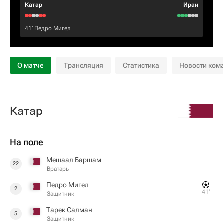
Катар
Иран
41‎’‎
Педро Мигел
О матче
Трансляция
Статистика
Новости ком
Катар
На поле
Мешаал Баршам
22
Вратарь
Педро Мигел
2
41‎’‎
Защитник
Тарек Салман
5
Защитник