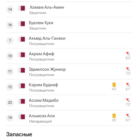
Хомам Аль-Амин
14
Защитник
Буалем Хухи
16
Защитник
Ахмед Аль-Ганехи
7
Полузащитник
Акрам Афиф
10
83‎’‎
Полузащитник
Эдмилсон Жуниор
11
73‎’‎
Полузащитник
Карим Будиаф
12
43‎’‎
61‎’‎
Полузащитник
Ассим Мадибо
23
73‎’‎
Полузащитник
Альмоэз Али
19
26‎’‎
61‎’‎
Нападающий
Запасные