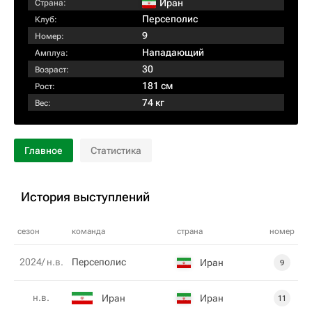
Иран
Страна:
Персеполис
Клуб:
9
Номер:
Нападающий
Амплуа:
30
Возраст:
181 см
Рост:
74 кг
Вес:
Главное
Статистика
История выступлений
сезон
команда
страна
номер
2024/ н.в.
Персеполис
Иран
9
н.в.
Иран
Иран
11