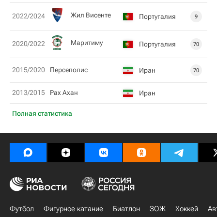
Жил Висенте
2022/2024
Португалия
9
Маритиму
2020/2022
Португалия
70
2015/2020
Персеполис
Иран
70
2013/2015
Рах Ахан
Иран
Полная статистика
Футбол
Фигурное катание
Биатлон
ЗОЖ
Хоккей
Ав