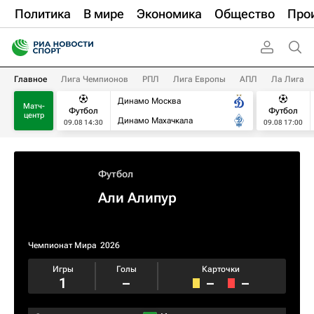
Политика
В мире
Экономика
Общество
Про
Главное
Лига Чемпионов
РПЛ
Лига Европы
АПЛ
Ла Лига
Динамо Москва
Матч-
Футбол
Футбол
центр
Динамо Махачкала
09.08 14:30
09.08 17:00
Футбол
Али Алипур
Чемпионат Мира
2026
Игры
Голы
Карточки
1
–
–
–