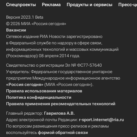
Спецпроекты
Реклама
Продукты и сервисы
Пресс-ц
Версия 2023.1 Beta
© 2026 МИА «Россия сегодня»
Вакансии
Сетевое издание РИА Новости зарегистрировано
в Федеральной службе по надзору в сфере связи,
информационных технологий и массовых коммуникаций
(Роскомнадзор) 08 апреля 2014 года.
Свидетельство о регистрации Эл № ФС77-57640
Учредитель: Федеральное государственное унитарное
предприятие Международное информационное агентство
«Россия сегодня»
(МИА «Россия сегодня»).
Правила использования материалов
Политика конфиденциальности
Правила применения рекомендательных технологий
Главный редактор:
Гаврилова А.В.
Адрес электронной почты Редакции:
r-sport.internet@ria.ru
По вопросам размещения пресс-релизов и рекламы
воспользуйтесь
формой обратной связи